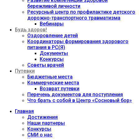
Развитие компетенций здоровой
бережливой личности
Ресурсный центр по профилактике детского
дорожно-транспортного травматизма
Вебинары
Будь здоров!
Оздоровление детей
Координаторы формирования здорового
питания в РС(Я)
Документы
Конкурсы
Советы врачей
Путевки
Бюджетные места
Коммерческие места
Возврат путевки
Перечень документов для поступления
Что брать с собой в Центр «Сосновый бор»
Главная
Достижения
Наши партнеры
Конкурсы
СМИ о нас