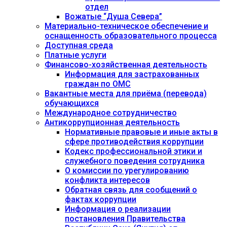
отдел
Вожатые “Душа Севера”
Материально-техническое обеспечение и
оснащенность образовательного процесса
Доступная среда
Платные услуги
Финансово-хозяйственная деятельность
Информация для застрахованных
граждан по ОМС
Вакантные места для приёма (перевода)
обучающихся
Международное сотрудничество
Антикоррупционная деятельность
Нормативные правовые и иные акты в
сфере противодействия коррупции
Кодекс профессиональной этики и
служебного поведения сотрудника
О комиссии по урегулированию
конфликта интересов
Обратная связь для сообщений о
фактах коррупции
Информация о реализации
постановления Правительства