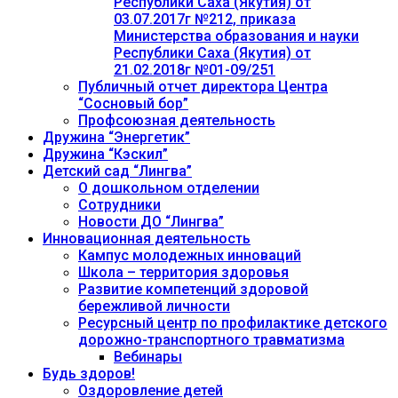
Республики Саха (Якутия) от
03.07.2017г №212, приказа
Министерства образования и науки
Республики Саха (Якутия) от
21.02.2018г №01-09/251
Публичный отчет директора Центра
“Сосновый бор”
Профсоюзная деятельность
Дружина “Энергетик”
Дружина “Кэскил”
Детский сад “Лингва”
О дошкольном отделении
Сотрудники
Новости ДО “Лингва”
Инновационная деятельность
Кампус молодежных инноваций
Школа – территория здоровья
Развитие компетенций здоровой
бережливой личности
Ресурсный центр по профилактике детского
дорожно-транспортного травматизма
Вебинары
Будь здоров!
Оздоровление детей