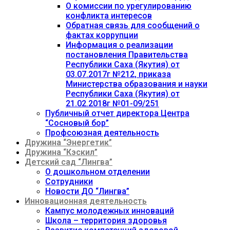
О комиссии по урегулированию
конфликта интересов
Обратная связь для сообщений о
фактах коррупции
Информация о реализации
постановления Правительства
Республики Саха (Якутия) от
03.07.2017г №212, приказа
Министерства образования и науки
Республики Саха (Якутия) от
21.02.2018г №01-09/251
Публичный отчет директора Центра
“Сосновый бор”
Профсоюзная деятельность
Дружина “Энергетик”
Дружина “Кэскил”
Детский сад “Лингва”
О дошкольном отделении
Сотрудники
Новости ДО “Лингва”
Инновационная деятельность
Кампус молодежных инноваций
Школа – территория здоровья