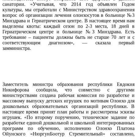
санатории. «Учитывая, что 2014 год объявлен Годом
культуры, мы отработали с Министерством здравоохранения
вопрос об организации лечения олонхосутов в больнице №3
Минздрава и Гериатрическом центре. В настоящее время нам
выделены квоты: каждый сезон по 2-3 места, 18 дней в
Гериатрическом центре и больнице №3 Минздрава. Есть
требование – пациенты должны быть не старше 70 лет и с
соответствующим диагнозом», — сказала первый
замминистра.
Заместитель министра образования республики Евдокия
Никифорова сообщила, что совместно с другими
министерствами создана рабочая комиссия по разработке и
массовому выпуску детских игрушек по мотивам Олонхо для
дошкольных образовательных организаций республики. В
настоящее время принят план работы и рассмотрены эскизы
игрушек. «По второму поручению, техническое задание по
разработке единой дошкольной и школьной интегрированных
программ по обучению, исполнению Олонхо Платона
Ойунского «НюргунБоотур Стремительный» составлено,