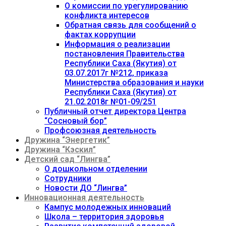
О комиссии по урегулированию
конфликта интересов
Обратная связь для сообщений о
фактах коррупции
Информация о реализации
постановления Правительства
Республики Саха (Якутия) от
03.07.2017г №212, приказа
Министерства образования и науки
Республики Саха (Якутия) от
21.02.2018г №01-09/251
Публичный отчет директора Центра
“Сосновый бор”
Профсоюзная деятельность
Дружина “Энергетик”
Дружина “Кэскил”
Детский сад “Лингва”
О дошкольном отделении
Сотрудники
Новости ДО “Лингва”
Инновационная деятельность
Кампус молодежных инноваций
Школа – территория здоровья