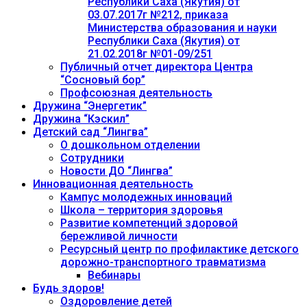
Республики Саха (Якутия) от
03.07.2017г №212, приказа
Министерства образования и науки
Республики Саха (Якутия) от
21.02.2018г №01-09/251
Публичный отчет директора Центра
“Сосновый бор”
Профсоюзная деятельность
Дружина “Энергетик”
Дружина “Кэскил”
Детский сад “Лингва”
О дошкольном отделении
Сотрудники
Новости ДО “Лингва”
Инновационная деятельность
Кампус молодежных инноваций
Школа – территория здоровья
Развитие компетенций здоровой
бережливой личности
Ресурсный центр по профилактике детского
дорожно-транспортного травматизма
Вебинары
Будь здоров!
Оздоровление детей