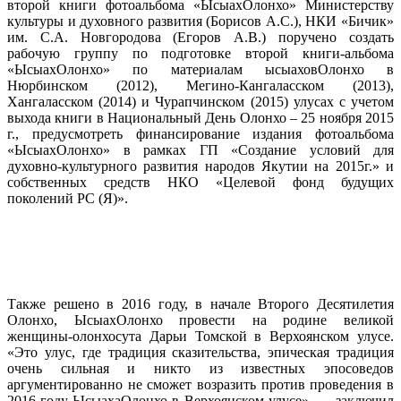
второй книги фотоальбома «ЫсыахОлонхо» Министерству
культуры и духовного развития (Борисов А.С.), НКИ «Бичик»
им. С.А. Новгородова (Егоров А.В.) поручено создать
рабочую группу по подготовке второй книги-альбома
«ЫсыахОлонхо» по материалам ысыаховОлонхо в
Нюрбинском (2012), Мегино-Кангаласском (2013),
Хангаласском (2014) и Чурапчинском (2015) улусах с учетом
выхода книги в Национальный День Олонхо – 25 ноября 2015
г., предусмотреть финансирование издания фотоальбома
«ЫсыахОлонхо» в рамках ГП «Создание условий для
духовно-культурного развития народов Якутии на 2015г.» и
собственных средств НКО «Целевой фонд будущих
поколений РС (Я)».
Также решено в 2016 году, в начале Второго Десятилетия
Олонхо, ЫсыахОлонхо провести на родине великой
женщины-олонхосута Дарьи Томской в Верхоянском улусе.
«Это улус, где традиция сказительства, эпическая традиция
очень сильная и никто из известных эпосоведов
аргументированно не сможет возразить против проведения в
2016 году ЫсыахаОлонхо в Верхоянском улусе», — заключил