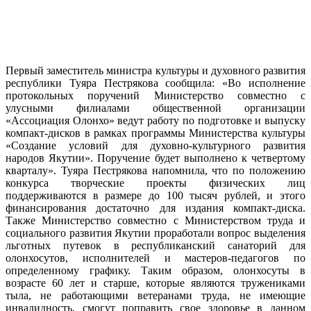
Первый заместитель министра культуры и духовного развития
республики Туяра Пестрякова сообщила: «Во исполнение
протокольных поручений Министерство совместно с
улусными филиалами общественной организации
«Ассоциация Олонхо» ведут работу по подготовке и выпуску
компакт-дисков в рамках программы Министерства культуры
«Создание условий для духовно-культурного развития
народов Якутии». Поручение будет выполнено к четвертому
кварталу». Туяра Пестрякова напомнила, что по положению
конкурса творческие проекты физических лиц
поддерживаются в размере до 100 тысяч рублей, и этого
финансирования достаточно для издания компакт-диска.
Также Министерство совместно с Министерством труда и
социального развития Якутии проработали вопрос выделения
льготных путевок в республиканский санаторий для
олонхосутов, исполнителей и мастеров-педагогов по
определенному графику. Таким образом, олонхосуты в
возрасте 60 лет и старше, которые являются тружениками
тыла, не работающими ветеранами труда, не имеющие
инвалидность, смогут поправить свое здоровье в данном