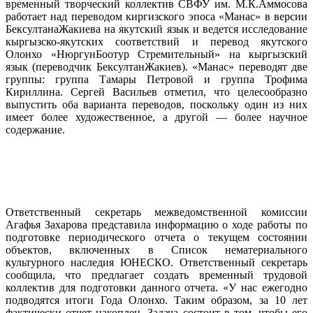
временный творческий коллектив СВФУ им. М.К.Аммосова
работает над переводом киргизского эпоса «Манас» в версии
БексултанаЖакиева на якутский язык и ведется исследование
кыргызско-якутских соответствий и перевод якутского
Олонхо «НюргунБоотур Стремительный» на кыргызский
язык (переводчик БексултанЖакиев). «Манас» переводят две
группы: группа Тамары Петровой и группа Трофима
Кириллина. Сергей Васильев отметил, что целесообразно
выпустить оба варианта переводов, поскольку один из них
имеет более художественное, а другой — более научное
содержание.
Ответственный секретарь межведомственной комиссии
Агафья Захарова представила информацию о ходе работы по
подготовке периодического отчета о текущем состоянии
объектов, включенных в Список нематериального
культурного наследия ЮНЕСКО. Ответственный секретарь
сообщила, что предлагает создать временный трудовой
коллектив для подготовки данного отчета. «У нас ежегодно
подводятся итоги Года Олонхо. Таким образом, за 10 лет
фактически отчет накоплен. Задача состоит в том, чтобы его