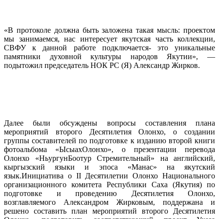
«В протоколе должна быть заложена такая мысль: проектом
мы занимаемся, нас интересует якутская часть коллекции,
СВФУ к данной работе подключается- это уникальные
памятники духовной культуры народов Якутии», —
подытожил председатель НОК РС (Я) Александр Жирков.
Далее были обсуждены вопросы составления плана
мероприятий второго Десятилетия Олонхо, о создании
группы составителей по подготовке к изданию второй книги
фотоальбома «ЫсыахОлонхо», о презентации перевода
Олонхо «НьургунБоотур Стремительный» на английский,
кыргызский языки и эпоса «Манас» на якутский
язык.Инициатива о II Десятилетии Олонхо Национального
организационного комитета Республики Саха (Якутия) по
подготовке и проведению Десятилетия Олонхо,
возглавляемого Александром Жирковым, поддержана и
решено составить план мероприятий второго Десятилетия