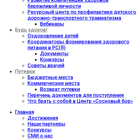
Развитие компетенций здоровой
бережливой личности
Ресурсный центр по профилактике детского
дорожно-транспортного травматизма
Вебинары
Будь здоров!
Оздоровление детей
Координаторы формирования здорового
питания в РС(Я)
Документы
Конкурсы
Советы врачей
Путевки
Бюджетные места
Коммерческие места
Возврат путевки
Перечень документов для поступления
Что брать с собой в Центр «Сосновый бор»
Главная
Достижения
Наши партнеры
Конкурсы
СМИ о нас