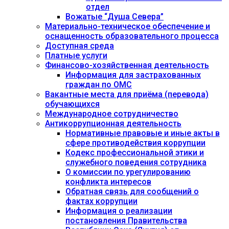
отдел
Вожатые “Душа Севера”
Материально-техническое обеспечение и
оснащенность образовательного процесса
Доступная среда
Платные услуги
Финансово-хозяйственная деятельность
Информация для застрахованных
граждан по ОМС
Вакантные места для приёма (перевода)
обучающихся
Международное сотрудничество
Антикоррупционная деятельность
Нормативные правовые и иные акты в
сфере противодействия коррупции
Кодекс профессиональной этики и
служебного поведения сотрудника
О комиссии по урегулированию
конфликта интересов
Обратная связь для сообщений о
фактах коррупции
Информация о реализации
постановления Правительства