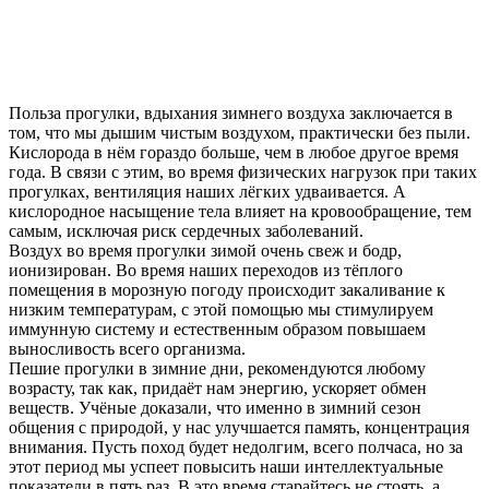
Польза прогулки, вдыхания зимнего воздуха заключается в
том, что мы дышим чистым воздухом, практически без пыли.
Кислорода в нём гораздо больше, чем в любое другое время
года. В связи с этим, во время физических нагрузок при таких
прогулках, вентиляция наших лёгких удваивается. А
кислородное насыщение тела влияет на кровообращение, тем
самым, исключая риск сердечных заболеваний.
Воздух во время прогулки зимой очень свеж и бодр,
ионизирован. Во время наших переходов из тёплого
помещения в морозную погоду происходит закаливание к
низким температурам, с этой помощью мы стимулируем
иммунную систему и естественным образом повышаем
выносливость всего организма.
Пешие прогулки в зимние дни, рекомендуются любому
возрасту, так как, придаёт нам энергию, ускоряет обмен
веществ. Учёные доказали, что именно в зимний сезон
общения с природой, у нас улучшается память, концентрация
внимания. Пусть поход будет недолгим, всего полчаса, но за
этот период мы успеет повысить наши интеллектуальные
показатели в пять раз. В это время старайтесь не стоять, а