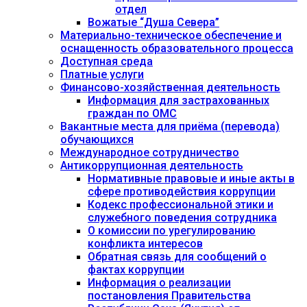
отдел
Вожатые “Душа Севера”
Материально-техническое обеспечение и
оснащенность образовательного процесса
Доступная среда
Платные услуги
Финансово-хозяйственная деятельность
Информация для застрахованных
граждан по ОМС
Вакантные места для приёма (перевода)
обучающихся
Международное сотрудничество
Антикоррупционная деятельность
Нормативные правовые и иные акты в
сфере противодействия коррупции
Кодекс профессиональной этики и
служебного поведения сотрудника
О комиссии по урегулированию
конфликта интересов
Обратная связь для сообщений о
фактах коррупции
Информация о реализации
постановления Правительства