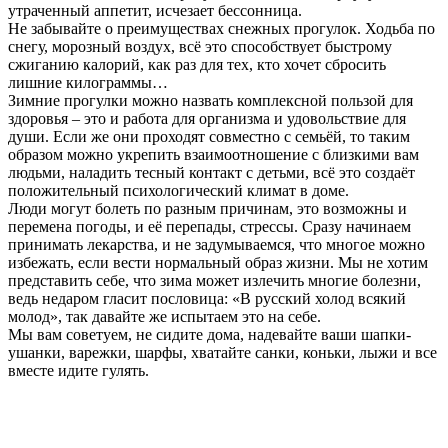
утраченный аппетит, исчезает бессонница.
Не забывайте о преимуществах снежных прогулок. Ходьба по
снегу, морозный воздух, всё это способствует быстрому
сжиганию калорий, как раз для тех, кто хочет сбросить
лишние килограммы…
Зимние прогулки можно назвать комплексной пользой для
здоровья – это и работа для организма и удовольствие для
души. Если же они проходят совместно с семьёй, то таким
образом можно укрепить взаимоотношение с близкими вам
людьми, наладить тесный контакт с детьми, всё это создаёт
положительный психологический климат в доме.
Люди могут болеть по разным причинам, это возможны и
перемена погоды, и её перепады, стрессы. Сразу начинаем
принимать лекарства, и не задумываемся, что многое можно
избежать, если вести нормальный образ жизни. Мы не хотим
представить себе, что зима может излечить многие болезни,
ведь недаром гласит пословица: «В русский холод всякий
молод», так давайте же испытаем это на себе.
Мы вам советуем, не сидите дома, надевайте ваши шапки-
ушанки, варежки, шарфы, хватайте санки, коньки, лыжи и все
вместе идите гулять.