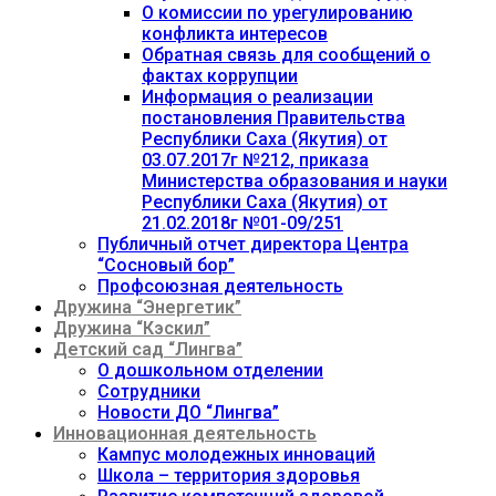
О комиссии по урегулированию
конфликта интересов
Обратная связь для сообщений о
фактах коррупции
Информация о реализации
постановления Правительства
Республики Саха (Якутия) от
03.07.2017г №212, приказа
Министерства образования и науки
Республики Саха (Якутия) от
21.02.2018г №01-09/251
Публичный отчет директора Центра
“Сосновый бор”
Профсоюзная деятельность
Дружина “Энергетик”
Дружина “Кэскил”
Детский сад “Лингва”
О дошкольном отделении
Сотрудники
Новости ДО “Лингва”
Инновационная деятельность
Кампус молодежных инноваций
Школа – территория здоровья