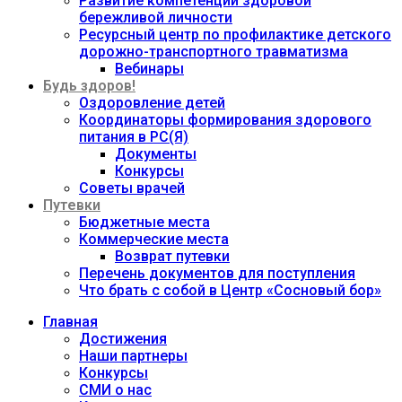
Развитие компетенций здоровой
бережливой личности
Ресурсный центр по профилактике детского
дорожно-транспортного травматизма
Вебинары
Будь здоров!
Оздоровление детей
Координаторы формирования здорового
питания в РС(Я)
Документы
Конкурсы
Советы врачей
Путевки
Бюджетные места
Коммерческие места
Возврат путевки
Перечень документов для поступления
Что брать с собой в Центр «Сосновый бор»
Главная
Достижения
Наши партнеры
Конкурсы
СМИ о нас