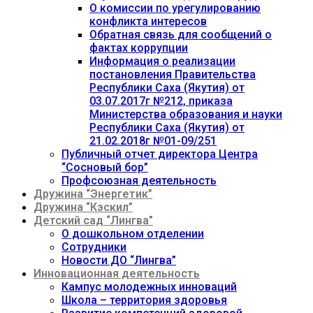
О комиссии по урегулированию
конфликта интересов
Обратная связь для сообщений о
фактах коррупции
Информация о реализации
постановления Правительства
Республики Саха (Якутия) от
03.07.2017г №212, приказа
Министерства образования и науки
Республики Саха (Якутия) от
21.02.2018г №01-09/251
Публичный отчет директора Центра
“Сосновый бор”
Профсоюзная деятельность
Дружина “Энергетик”
Дружина “Кэскил”
Детский сад “Лингва”
О дошкольном отделении
Сотрудники
Новости ДО “Лингва”
Инновационная деятельность
Кампус молодежных инноваций
Школа – территория здоровья