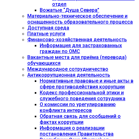
отдел
Вожатые “Душа Севера”
Материально-техническое обеспечение и
оснащенность образовательного процесса
Доступная среда
Платные услуги
Финансово-хозяйственная деятельность
Информация для застрахованных
граждан по ОМС
Вакантные места для приёма (перевода)
обучающихся
Международное сотрудничество
Антикоррупционная деятельность
Нормативные правовые и иные акты в
сфере противодействия коррупции
Кодекс профессиональной этики и
служебного поведения сотрудника
О комиссии по урегулированию
конфликта интересов
Обратная связь для сообщений о
фактах коррупции
Информация о реализации
постановления Правительства