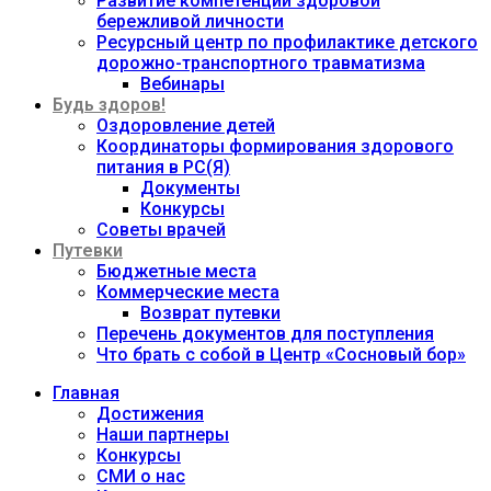
Развитие компетенций здоровой
бережливой личности
Ресурсный центр по профилактике детского
дорожно-транспортного травматизма
Вебинары
Будь здоров!
Оздоровление детей
Координаторы формирования здорового
питания в РС(Я)
Документы
Конкурсы
Советы врачей
Путевки
Бюджетные места
Коммерческие места
Возврат путевки
Перечень документов для поступления
Что брать с собой в Центр «Сосновый бор»
Главная
Достижения
Наши партнеры
Конкурсы
СМИ о нас