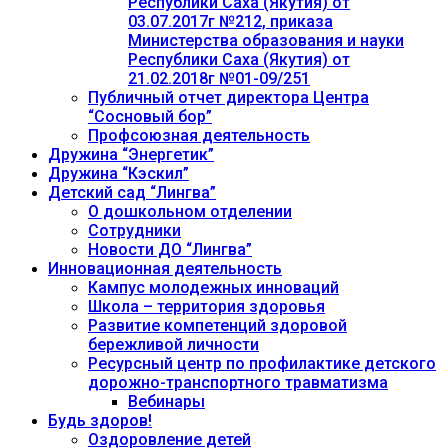
Республики Саха (Якутия) от
03.07.2017г №212, приказа
Министерства образования и науки
Республики Саха (Якутия) от
21.02.2018г №01-09/251
Публичный отчет директора Центра
“Сосновый бор”
Профсоюзная деятельность
Дружина “Энергетик”
Дружина “Кэскил”
Детский сад “Лингва”
О дошкольном отделении
Сотрудники
Новости ДО “Лингва”
Инновационная деятельность
Кампус молодежных инноваций
Школа – территория здоровья
Развитие компетенций здоровой
бережливой личности
Ресурсный центр по профилактике детского
дорожно-транспортного травматизма
Вебинары
Будь здоров!
Оздоровление детей