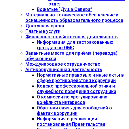
отдел
Вожатые “Душа Севера”
Материально-техническое обеспечение и
оснащенность образовательного процесса
Доступная среда
Платные услуги
Финансово-хозяйственная деятельность
Информация для застрахованных
граждан по ОМС
Вакантные места для приёма (перевода)
обучающихся
Международное сотрудничество
Антикоррупционная деятельность
Нормативные правовые и иные акты в
сфере противодействия коррупции
Кодекс профессиональной этики и
служебного поведения сотрудника
О комиссии по урегулированию
конфликта интересов
Обратная связь для сообщений о
фактах коррупции
Информация о реализации
постановления Правительства