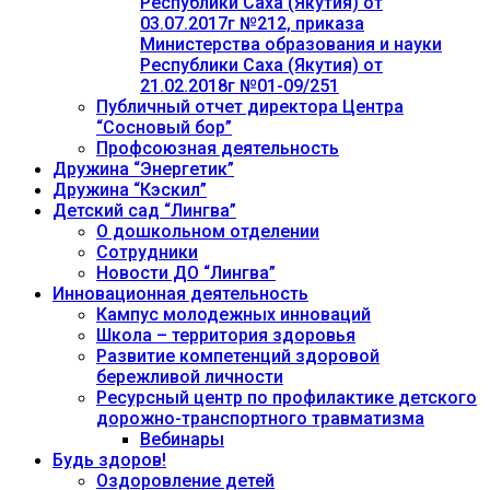
Республики Саха (Якутия) от
03.07.2017г №212, приказа
Министерства образования и науки
Республики Саха (Якутия) от
21.02.2018г №01-09/251
Публичный отчет директора Центра
“Сосновый бор”
Профсоюзная деятельность
Дружина “Энергетик”
Дружина “Кэскил”
Детский сад “Лингва”
О дошкольном отделении
Сотрудники
Новости ДО “Лингва”
Инновационная деятельность
Кампус молодежных инноваций
Школа – территория здоровья
Развитие компетенций здоровой
бережливой личности
Ресурсный центр по профилактике детского
дорожно-транспортного травматизма
Вебинары
Будь здоров!
Оздоровление детей