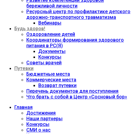
Развитие компетенций здоровой
бережливой личности
Ресурсный центр по профилактике детского
дорожно-транспортного травматизма
Вебинары
Будь здоров!
Оздоровление детей
Координаторы формирования здорового
питания в РС(Я)
Документы
Конкурсы
Советы врачей
Путевки
Бюджетные места
Коммерческие места
Возврат путевки
Перечень документов для поступления
Что брать с собой в Центр «Сосновый бор»
Главная
Достижения
Наши партнеры
Конкурсы
СМИ о нас