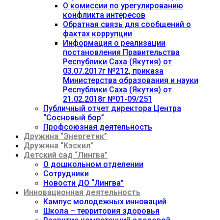
О комиссии по урегулированию
конфликта интересов
Обратная связь для сообщений о
фактах коррупции
Информация о реализации
постановления Правительства
Республики Саха (Якутия) от
03.07.2017г №212, приказа
Министерства образования и науки
Республики Саха (Якутия) от
21.02.2018г №01-09/251
Публичный отчет директора Центра
“Сосновый бор”
Профсоюзная деятельность
Дружина “Энергетик”
Дружина “Кэскил”
Детский сад “Лингва”
О дошкольном отделении
Сотрудники
Новости ДО “Лингва”
Инновационная деятельность
Кампус молодежных инноваций
Школа – территория здоровья