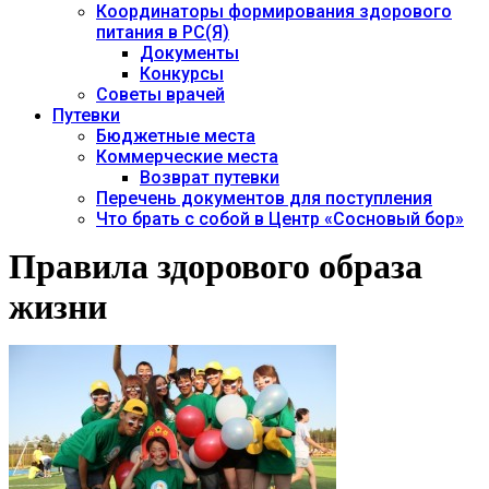
Координаторы формирования здорового
питания в РС(Я)
Документы
Конкурсы
Советы врачей
Путевки
Бюджетные места
Коммерческие места
Возврат путевки
Перечень документов для поступления
Что брать с собой в Центр «Сосновый бор»
Правила здорового образа
жизни