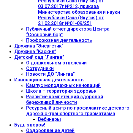
Республики Саха (Якутия) от
03.07.2017г №212, приказа
Министерства образования и науки
Республики Саха (Якутия) от
21.02.2018г №01-09/251
Публичный отчет директора Центра
“Сосновый бор”
Профсоюзная деятельность
Дружина “Энергетик”
Дружина “Кэскил”
Детский сад “Лингва”
О дошкольном отделении
Сотрудники
Новости ДО “Лингва”
Инновационная деятельность
Кампус молодежных инноваций
Школа – территория здоровья
Развитие компетенций здоровой
бережливой личности
Ресурсный центр по профилактике детского
дорожно-транспортного травматизма
Вебинары
Будь здоров!
Оздоровление детей