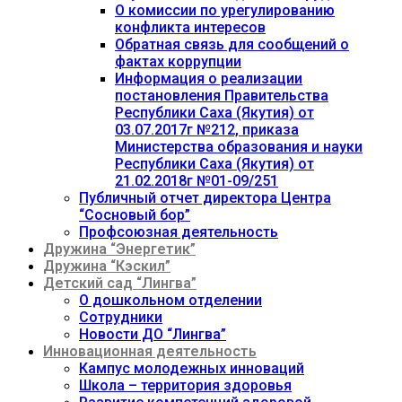
О комиссии по урегулированию
конфликта интересов
Обратная связь для сообщений о
фактах коррупции
Информация о реализации
постановления Правительства
Республики Саха (Якутия) от
03.07.2017г №212, приказа
Министерства образования и науки
Республики Саха (Якутия) от
21.02.2018г №01-09/251
Публичный отчет директора Центра
“Сосновый бор”
Профсоюзная деятельность
Дружина “Энергетик”
Дружина “Кэскил”
Детский сад “Лингва”
О дошкольном отделении
Сотрудники
Новости ДО “Лингва”
Инновационная деятельность
Кампус молодежных инноваций
Школа – территория здоровья