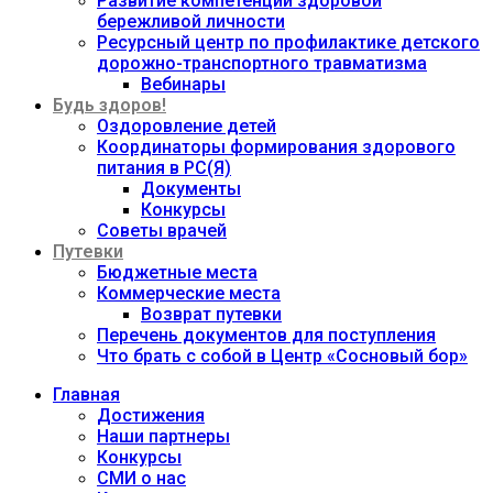
Развитие компетенций здоровой
бережливой личности
Ресурсный центр по профилактике детского
дорожно-транспортного травматизма
Вебинары
Будь здоров!
Оздоровление детей
Координаторы формирования здорового
питания в РС(Я)
Документы
Конкурсы
Советы врачей
Путевки
Бюджетные места
Коммерческие места
Возврат путевки
Перечень документов для поступления
Что брать с собой в Центр «Сосновый бор»
Главная
Достижения
Наши партнеры
Конкурсы
СМИ о нас