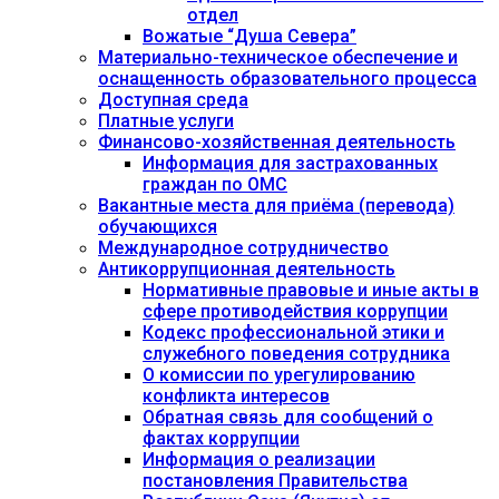
отдел
Вожатые “Душа Севера”
Материально-техническое обеспечение и
оснащенность образовательного процесса
Доступная среда
Платные услуги
Финансово-хозяйственная деятельность
Информация для застрахованных
граждан по ОМС
Вакантные места для приёма (перевода)
обучающихся
Международное сотрудничество
Антикоррупционная деятельность
Нормативные правовые и иные акты в
сфере противодействия коррупции
Кодекс профессиональной этики и
служебного поведения сотрудника
О комиссии по урегулированию
конфликта интересов
Обратная связь для сообщений о
фактах коррупции
Информация о реализации
постановления Правительства