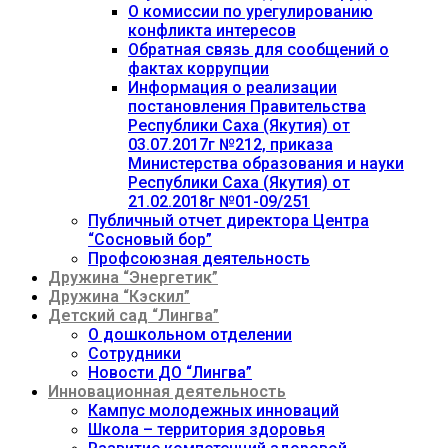
О комиссии по урегулированию
конфликта интересов
Обратная связь для сообщений о
фактах коррупции
Информация о реализации
постановления Правительства
Республики Саха (Якутия) от
03.07.2017г №212, приказа
Министерства образования и науки
Республики Саха (Якутия) от
21.02.2018г №01-09/251
Публичный отчет директора Центра
“Сосновый бор”
Профсоюзная деятельность
Дружина “Энергетик”
Дружина “Кэскил”
Детский сад “Лингва”
О дошкольном отделении
Сотрудники
Новости ДО “Лингва”
Инновационная деятельность
Кампус молодежных инноваций
Школа – территория здоровья