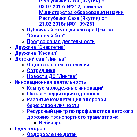
Республики Саха (Якутия) от
03.07.2017г №212, приказа
Министерства образования и науки
Республики Саха (Якутия) от
21.02.2018г №01-09/251
Публичный отчет директора Центра
“Сосновый бор”
Профсоюзная деятельность
Дружина “Энергетик”
Дружина “Кэскил”
Детский сад “Лингва”
О дошкольном отделении
Сотрудники
Новости ДО “Лингва”
Инновационная деятельность
Кампус молодежных инноваций
Школа – территория здоровья
Развитие компетенций здоровой
бережливой личности
Ресурсный центр по профилактике детского
дорожно-транспортного травматизма
Вебинары
Будь здоров!
Оздоровление детей