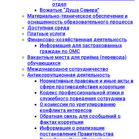
отдел
Вожатые “Душа Севера”
Материально-техническое обеспечение и
оснащенность образовательного процесса
Доступная среда
Платные услуги
Финансово-хозяйственная деятельность
Информация для застрахованных
граждан по ОМС
Вакантные места для приёма (перевода)
обучающихся
Международное сотрудничество
Антикоррупционная деятельность
Нормативные правовые и иные акты в
сфере противодействия коррупции
Кодекс профессиональной этики и
служебного поведения сотрудника
О комиссии по урегулированию
конфликта интересов
Обратная связь для сообщений о
фактах коррупции
Информация о реализации
постановления Правительства