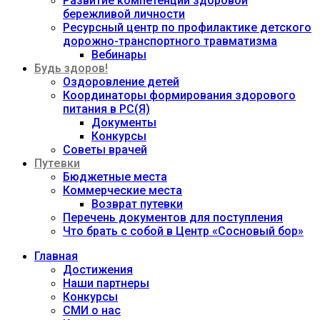
Развитие компетенций здоровой
бережливой личности
Ресурсный центр по профилактике детского
дорожно-транспортного травматизма
Вебинары
Будь здоров!
Оздоровление детей
Координаторы формирования здорового
питания в РС(Я)
Документы
Конкурсы
Советы врачей
Путевки
Бюджетные места
Коммерческие места
Возврат путевки
Перечень документов для поступления
Что брать с собой в Центр «Сосновый бор»
Главная
Достижения
Наши партнеры
Конкурсы
СМИ о нас