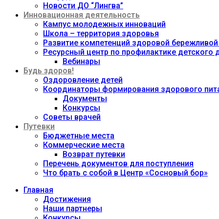
Новости ДО “Лингва”
Инновационная деятельность
Кампус молодежных инноваций
Школа – территория здоровья
Развитие компетенций здоровой бережливой
Ресурсный центр по профилактике детского
Вебинары
Будь здоров!
Оздоровление детей
Координаторы формирования здорового пита
Документы
Конкурсы
Советы врачей
Путевки
Бюджетные места
Коммерческие места
Возврат путевки
Перечень документов для поступления
Что брать с собой в Центр «Сосновый бор»
Главная
Достижения
Наши партнеры
Конкурсы