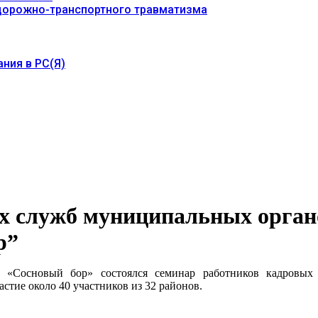
 дорожно-транспортного травматизма
ния в РС(Я)
х служб муниципальных орган
р”
й «Сосновый бор» состоялся семинар работников кадровых
стие около 40 участников из 32 районов.