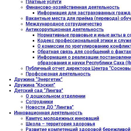
Платные услуги
Финансово-хозяйственная деятельность
Информация для застрахованных гражд
Вакантные места для приёма (перевода) об
Международное сотрудничество
Антикоррупционная деятельность
Нормативные правовые и иные акты в с
Кодекс профессиональной этики и служ
О комиссии по урегулированию конфлик
Обратная связь для сообщений о фактах
Информация о реализации постановления
образования и науки Республики Саха (Як
Публичный отчет директора Центра “Сосновы
Профсоюзная деятельность
Дружина “Энергетик”
Дружина “Кэскил”
Детский сад “Лингва”
О дошкольном отделении
Сотрудники
Новости ДО “Лингва”
Инновационная деятельность
Кампус молодежных инноваций
Школа – территория здоровья
Развитие компетенций здоровой бережливой