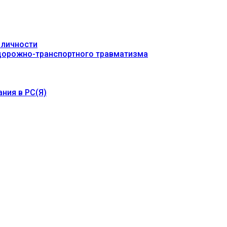
 личности
 дорожно-транспортного травматизма
ния в РС(Я)