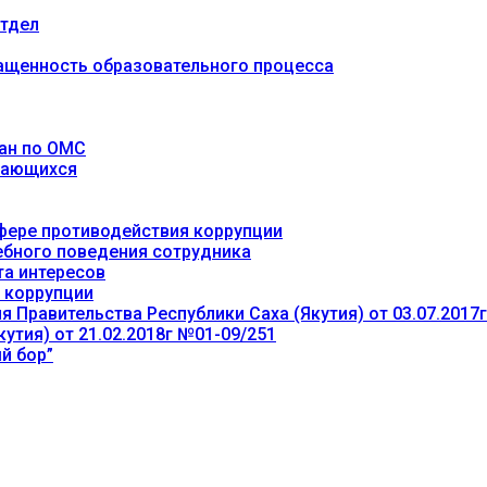
тдел
ащенность образовательного процесса
ан по ОМС
учающихся
фере противодействия коррупции
ебного поведения сотрудника
та интересов
 коррупции
 Правительства Республики Саха (Якутия) от 03.07.2017
утия) от 21.02.2018г №01-09/251
й бор”