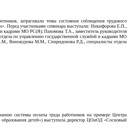
отников, затрагивали темы состояния соблюдения трудового
и». Перед участниками семинара выступали: Никифорова Е.П.,
и кадрами МО РС(Я); Пахомова Т.А., заместитель руководителя
я отдела по управлению государственной службой и кадрами МО
.М., Винокурова М.М., Спиридонова Р.Д., специалисты отдела
ванию системы оплаты труда работников на примере Центра
о образования детей») выступила директор ЦОиОД «Сосновый