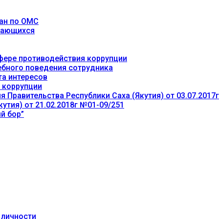
ан по ОМС
учающихся
фере противодействия коррупции
ебного поведения сотрудника
та интересов
 коррупции
 Правительства Республики Саха (Якутия) от 03.07.2017
утия) от 21.02.2018г №01-09/251
й бор”
 личности