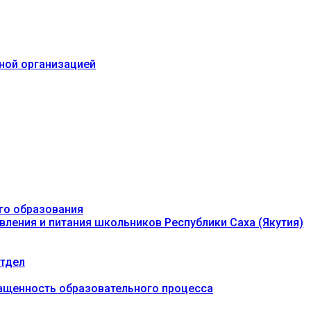
ьной организацией
го образования
вления и питания школьников Республики Саха (Якутия)
тдел
ащенность образовательного процесса