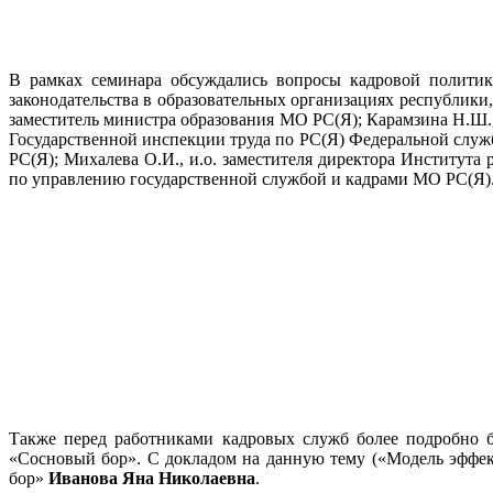
В рамках семинара обсуждались вопросы кадровой политики
законодательства в образовательных организациях республик
заместитель министра образования МО РС(Я); Карамзина Н.Ш.,
Государственной инспекции труда по РС(Я) Федеральной служб
РС(Я); Михалева О.И., и.о. заместителя директора Институт
по управлению государственной службой и кадрами МО РС(Я)
Также перед работниками кадровых служб более подробно б
«Сосновый бор». С докладом на данную тему («Модель эффе
бор»
Иванова Яна Николаевна
.