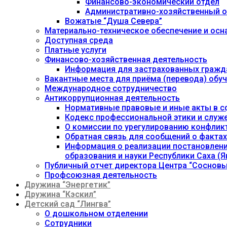
Финансово-экономический отдел
Административно-хозяйственный о
Вожатые “Душа Севера”
Материально-техническое обеспечение и осн
Доступная среда
Платные услуги
Финансово-хозяйственная деятельность
Информация для застрахованных гражд
Вакантные места для приёма (перевода) об
Международное сотрудничество
Антикоррупционная деятельность
Нормативные правовые и иные акты в с
Кодекс профессиональной этики и служ
О комиссии по урегулированию конфлик
Обратная связь для сообщений о фактах
Информация о реализации постановления
образования и науки Республики Саха (Як
Публичный отчет директора Центра “Сосновы
Профсоюзная деятельность
Дружина “Энергетик”
Дружина “Кэскил”
Детский сад “Лингва”
О дошкольном отделении
Сотрудники