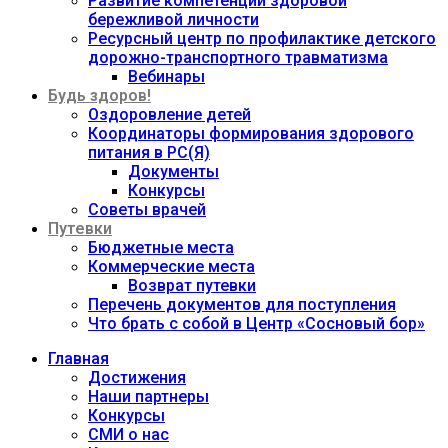
Развитие компетенций здоровой
бережливой личности
Ресурсный центр по профилактике детского
дорожно-транспортного травматизма
Вебинары
Будь здоров!
Оздоровление детей
Координаторы формирования здорового
питания в РС(Я)
Документы
Конкурсы
Советы врачей
Путевки
Бюджетные места
Коммерческие места
Возврат путевки
Перечень документов для поступления
Что брать с собой в Центр «Сосновый бор»
Главная
Достижения
Наши партнеры
Конкурсы
СМИ о нас