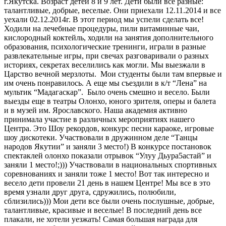
г.Якутска. Возраст детей 8 и 9 лет. Дети были все разные:
талантливые, добрые, веселые. Они приехали 12.11.2014 и все
уехали 02.12.2014г. В этот период мы успели сделать все!
Ходили на лечебные процедуры, пили витаминные чаи,
кислородный коктейль, ходили на занятия дополнительного
образования, психологические тренинги, играли в разные
развлекательные игры, при свечах разговаривали о разных
историях, секретах веселились как могли. Мы выезжали в
Царство вечной мерзлоты. Мои студенты были там впервые и
им очень понравилось. А еще мы съездили в к/т “Лена” на
мультик “Мадагаскар”. Было очень смешно и весело. Были
выезды еще в театры Олонхо, юного зрителя, оперы и балета
и в музей им. Ярославского. Наша академия активно
принимала участие в различных мероприятиях нашего
Центра. Это Шоу рекордов, конкурс песни караоке, игровые
шоу дискотеки. Участвовали в дружинном деле “Танцы
народов Якутии” и заняли 3 место!) В конкурсе постановок
спектаклей олонхо показали отрывок “Улуу Дьура5астай” и
заняли 1 место!;))) Участвовали в национальных спортивных
соревнованиях и заняли тоже 1 место! Вот так интересно и
весело дети провели 21 день в нашем Центре! Мы все в это
время узнали друг друга, сдружились, полюбили,
сблизились))) Мои дети все были очень послушные, добрые,
талантливые, красивые и веселые! В последний день все
плакали, не хотели уезжать! Самая большая награда для