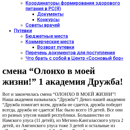
Координаторы формирования здорового
питания в РС(Я)
Документы
Конкурсы
Советы врачей
Путевки
Бюджетные места
Коммерческие места
Возврат путевки
Перечень документов для поступления
Что брать с собой в Центр «Сосновый бор»
смена “Олонхо в моей
жизни!” 1 академия Дружба!
Вот и закончилась смена “ОЛОНХО В МОЕЙ ЖИЗНИ”!
Наша академия называлась “Дружба”! Девиз нашей академии
“Дружба помогает всем, дружба не сдается, дружба победит
всегда, дружба не сдается! Нас было всего 19 детей. Все они
из разных улусов нашей республики. Большинство из
Намского улуса (11 детей), из Мегино-Кангаласского улуса 2
детей, из Амгинского улуса тоже 3 детей и остальные из