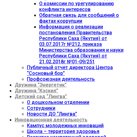
О комиссии по урегулированию
конфликта интересов
Обратная связь для сообщений о
фактах коррупции
Информация о реализации
постановления Правительства
Республики Саха (Якутия) от
03.07.2017г №212, приказа
Министерства образования и науки
Республики Саха (Якутия) от
21.02.2018г №01-09/251
Публичный отчет директора Центра
“Сосновый бор”
Профсоюзная деятельность
Дружина “Энергетик”
Дружина “Кэскил”
Детский сад “Лингва”
О дошкольном отделении
Сотрудники
Новости ДО “Лингва”
Инновационная деятельность
Кампус молодежных инноваций
Школа – территория здоровья