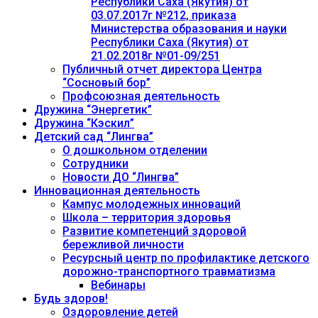
Республики Саха (Якутия) от
03.07.2017г №212, приказа
Министерства образования и науки
Республики Саха (Якутия) от
21.02.2018г №01-09/251
Публичный отчет директора Центра
“Сосновый бор”
Профсоюзная деятельность
Дружина “Энергетик”
Дружина “Кэскил”
Детский сад “Лингва”
О дошкольном отделении
Сотрудники
Новости ДО “Лингва”
Инновационная деятельность
Кампус молодежных инноваций
Школа – территория здоровья
Развитие компетенций здоровой
бережливой личности
Ресурсный центр по профилактике детского
дорожно-транспортного травматизма
Вебинары
Будь здоров!
Оздоровление детей