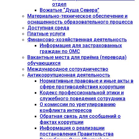
отдел
Вожатые “Душа Севера”
Материально-техническое обеспечение и
оснащенность образовательного процесса
Доступная среда
Платные услуги
Финансово-хозяйственная деятельность
Информация для застрахованных
граждан по ОМС
Вакантные места для приёма (перевода)
обучающихся
Международное сотрудничество
Антикоррупционная деятельность
Нормативные правовые и иные акты в
сфере противодействия коррупции
Кодекс профессиональной этики и
служебного поведения сотрудника
О комиссии по урегулированию
конфликта интересов
Обратная связь для сообщений о
фактах коррупции
Информация о реализации
постановления Правительства