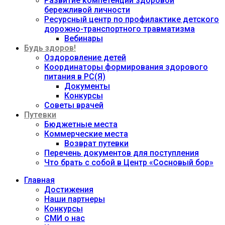
Развитие компетенций здоровой
бережливой личности
Ресурсный центр по профилактике детского
дорожно-транспортного травматизма
Вебинары
Будь здоров!
Оздоровление детей
Координаторы формирования здорового
питания в РС(Я)
Документы
Конкурсы
Советы врачей
Путевки
Бюджетные места
Коммерческие места
Возврат путевки
Перечень документов для поступления
Что брать с собой в Центр «Сосновый бор»
Главная
Достижения
Наши партнеры
Конкурсы
СМИ о нас