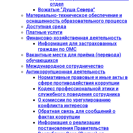
отдел
Вожатые “Душа Севера”
Материально-техническое обеспечение и
оснащенность образовательного процесса
Доступная среда
Платные услуги
Финансово-хозяйственная деятельность
Информация для застрахованных
граждан по ОМС
Вакантные места для приёма (перевода)
обучающихся
Международное сотрудничество
Антикоррупционная деятельность
Нормативные правовые и иные акты в
сфере противодействия коррупции
Кодекс профессиональной этики и
служебного поведения сотрудника
О комиссии по урегулированию
конфликта интересов
Обратная связь для сообщений о
фактах коррупции
Информация о реализации
постановления Правительства