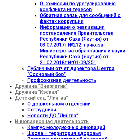
О комиссии по урегулированию
конфликта интересов
Обратная связь для сообщений о
фактах коррупции
Информация о реализации
постановления Правительства
Республики Саха (Якутия) от
03.07.2017г №212, приказа
Министерства образования и науки
Республики Саха (Якутия) от
21.02.2018г №01-09/251
Публичный отчет директора Центра
“Сосновый бор”
Профсоюзная деятельность
Дружина “Энергетик”
Дружина “Кэскил”
Детский сад “Лингва”
О дошкольном отделении
Сотрудники
Новости ДО “Лингва”
Инновационная деятельность
Кампус молодежных инноваций
Школа – территория здоровья