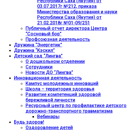
Республики Саха (Якутия) от
03.07.2017г №212, приказа
Министерства образования и науки
Республики Саха (Якутия) от
21.02.2018г №01-09/251
Публичный отчет директора Центра
“Сосновый бор”
Профсоюзная деятельность
Дружина “Энергетик”
Дружина “Кэскил”
Детский сад “Лингва”
О дошкольном отделении
Сотрудники
Новости ДО “Лингва”
Инновационная деятельность
Кампус молодежных инноваций
Школа – территория здоровья
Развитие компетенций здоровой
бережливой личности
Ресурсный центр по профилактике детского
дорожно-транспортного травматизма
Вебинары
Будь здоров!
Оздоровление детей