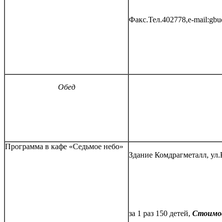
Факс.Тел.402778,e-mail:gb
Обед
Программа в кафе «Седьмое небо»
Здание Комдрагметалл, ул.К
за 1 раз 150 детей,
Стоимос