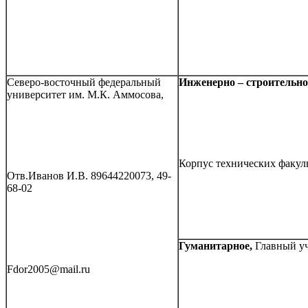
Северо-восточный федеральный
Инженерно – строительно
университет им. М.К. Аммосова,
Корпус технических факул
Отв.Иванов И.В. 89644220073, 49-
68-02
Гуманитарное,
Главный уч
Fdor2005@mail.ru