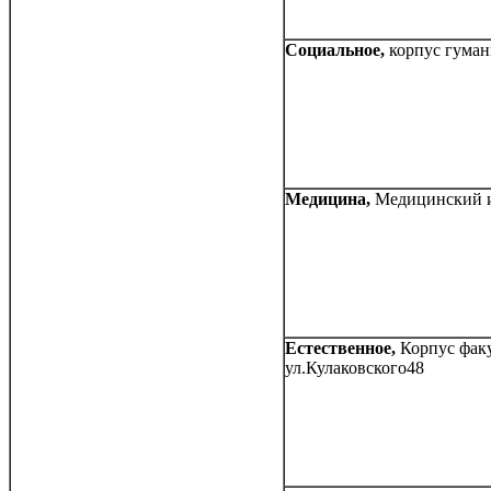
Социальное,
корпус гуман
Медицина,
Медицинский и
Естественное,
Корпус фак
ул.Кулаковского48