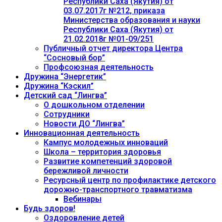
Республики Саха (Якутия) от
03.07.2017г №212, приказа
Министерства образования и науки
Республики Саха (Якутия) от
21.02.2018г №01-09/251
Публичный отчет директора Центра
“Сосновый бор”
Профсоюзная деятельность
Дружина “Энергетик”
Дружина “Кэскил”
Детский сад “Лингва”
О дошкольном отделении
Сотрудники
Новости ДО “Лингва”
Инновационная деятельность
Кампус молодежных инноваций
Школа – территория здоровья
Развитие компетенций здоровой
бережливой личности
Ресурсный центр по профилактике детского
дорожно-транспортного травматизма
Вебинары
Будь здоров!
Оздоровление детей