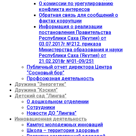
О комиссии по урегулированию
конфликта интересов
Обратная связь для сообщений о
фактах коррупции
Информация о реализации
постановления Правительства
Республики Саха (Якутия) от
03.07.2017г №212, приказа
Министерства образования и науки
Республики Саха (Якутия) от
21.02.2018г №01-09/251
Публичный отчет директора Центра
“Сосновый бор”
Профсоюзная деятельность
Дружина “Энергетик”
Дружина “Кэскил”
Детский сад “Лингва”
О дошкольном отделении
Сотрудники
Новости ДО “Лингва”
Инновационная деятельность
Кампус молодежных инноваций
Школа – территория здоровья