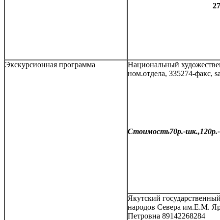
2
Экскурсионная программа
Национальный художествен
ном.отдела, 335274-факс, 
Стоимость70р.-шк.,120р.-
Якутский государственный
народов Севера им.Е.М. Яр
Петровна 89142268284