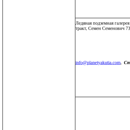
Ледяная подземная галере
тракт, Семен Семенович 7
info@planetyakutia.com
,
Сто