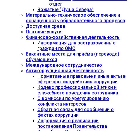
отдел
Вожатые “Душа Севера”
Материально-техническое обеспечение и
оснащенность образовательного процесса
Доступная среда
Платные услуги
Финансово-хозяйственная деятельность
Информация для застрахованных
граждан по ОМС
Вакантные места для приёма (перевода)
обучающихся
Международное сотрудничество
Антикоррупционная деятельность
Нормативные правовые и иные акты в
сфере противодействия коррупции
Кодекс профессиональной этики и
служебного поведения сотрудника
О комиссии по урегулированию
конфликта интересов
Обратная связь для сообщений о
фактах коррупции
Информация о реализации
постановления Правительства