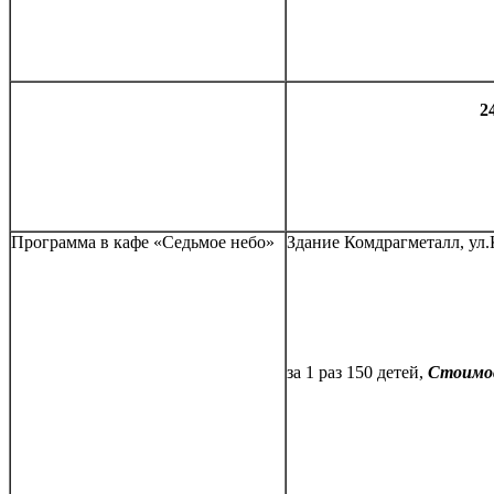
2
Программа в кафе «Седьмое небо»
Здание Комдрагметалл, ул.К
за 1 раз 150 детей,
Стоимос