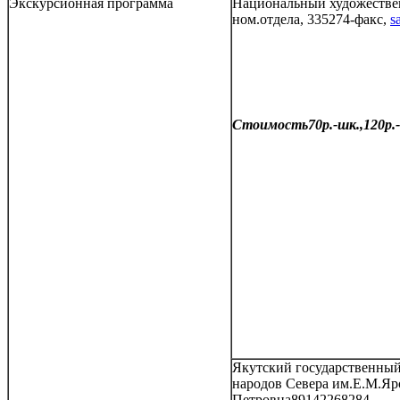
Экскурсионная программа
Национальный художествен
ном.отдела, 335274-факс,
s
Стоимость70р.-шк.,120р.-
Якутский государственный
народов Севера им.Е.М.Яро
Петровна89142268284