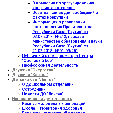
О комиссии по урегулированию
конфликта интересов
Обратная связь для сообщений о
фактах коррупции
Информация о реализации
постановления Правительства
Республики Саха (Якутия) от
03.07.2017г №212, приказа
Министерства образования и науки
Республики Саха (Якутия) от
21.02.2018г №01-09/251
Публичный отчет директора Центра
“Сосновый бор”
Профсоюзная деятельность
Дружина “Энергетик”
Дружина “Кэскил”
Детский сад “Лингва”
О дошкольном отделении
Сотрудники
Новости ДО “Лингва”
Инновационная деятельность
Кампус молодежных инноваций
Школа – территория здоровья