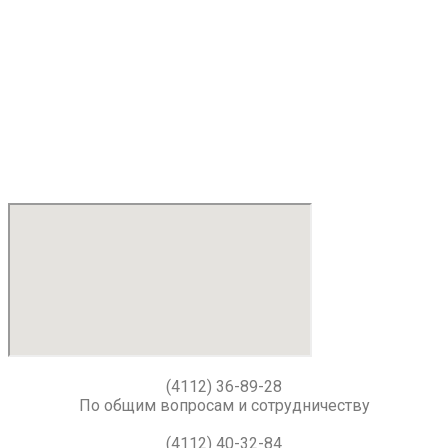
Отдел организации отдыха, оздоровления и питания
школьников
ГАУ ДО РС(Я) ЦОиОД
“Сосновый бор”
sosnovybor@gov14.ru
Мы используем cookie-файлы для наилучшего представления
нашего сайта. Продолжая использовать этот сайт, вы
соглашаетесь с использованием cookie-файлов.
Принять