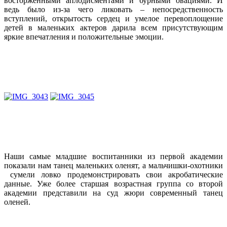
восторженными аплодисментами и бурными овациями. И
ведь было из-за чего ликовать – непосредственность
вступлений, открытость сердец и умелое перевоплощение
детей в маленьких актеров дарила всем присутствующим
яркие впечатления и положительные эмоции.
Наши самые младшие воспитанники из первой академии
показали нам танец маленьких оленят, а мальчишки-охотники
сумели ловко продемонстрировать свои акробатические
данные. Уже более старшая возрастная группа со второй
академии представили на суд жюри современный танец
оленей.