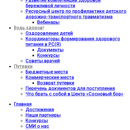
Развитие компетенций здоровой
бережливой личности
Ресурсный центр по профилактике детского
дорожно-транспортного травматизма
Вебинары
Будь здоров!
Оздоровление детей
Координаторы формирования здорового
питания в РС(Я)
Документы
Конкурсы
Советы врачей
Путевки
Бюджетные места
Коммерческие места
Возврат путевки
Перечень документов для поступления
Что брать с собой в Центр «Сосновый бор»
Главная
Достижения
Наши партнеры
Конкурсы
СМИ о нас