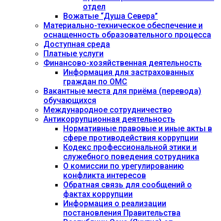
отдел
Вожатые “Душа Севера”
Материально-техническое обеспечение и
оснащенность образовательного процесса
Доступная среда
Платные услуги
Финансово-хозяйственная деятельность
Информация для застрахованных
граждан по ОМС
Вакантные места для приёма (перевода)
обучающихся
Международное сотрудничество
Антикоррупционная деятельность
Нормативные правовые и иные акты в
сфере противодействия коррупции
Кодекс профессиональной этики и
служебного поведения сотрудника
О комиссии по урегулированию
конфликта интересов
Обратная связь для сообщений о
фактах коррупции
Информация о реализации
постановления Правительства