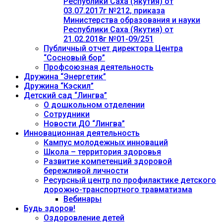
Республики Саха (Якутия) от
03.07.2017г №212, приказа
Министерства образования и науки
Республики Саха (Якутия) от
21.02.2018г №01-09/251
Публичный отчет директора Центра
“Сосновый бор”
Профсоюзная деятельность
Дружина “Энергетик”
Дружина “Кэскил”
Детский сад “Лингва”
О дошкольном отделении
Сотрудники
Новости ДО “Лингва”
Инновационная деятельность
Кампус молодежных инноваций
Школа – территория здоровья
Развитие компетенций здоровой
бережливой личности
Ресурсный центр по профилактике детского
дорожно-транспортного травматизма
Вебинары
Будь здоров!
Оздоровление детей