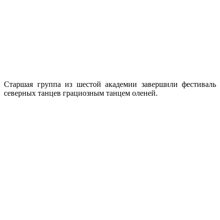
Звание Гран-при конкурса досталось талантливым ребятам из
пятой академии! Поздравляем с первой победой
воспитанников пятой академии и вожатую Сардану
Дьячковскую!