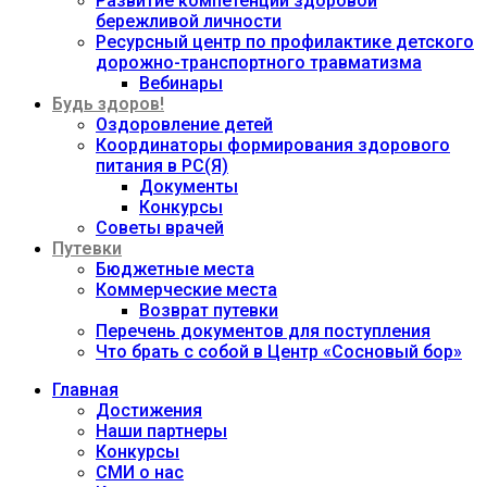
Развитие компетенций здоровой
бережливой личности
Ресурсный центр по профилактике детского
дорожно-транспортного травматизма
Вебинары
Будь здоров!
Оздоровление детей
Координаторы формирования здорового
питания в РС(Я)
Документы
Конкурсы
Советы врачей
Путевки
Бюджетные места
Коммерческие места
Возврат путевки
Перечень документов для поступления
Что брать с собой в Центр «Сосновый бор»
Главная
Достижения
Наши партнеры
Конкурсы
СМИ о нас