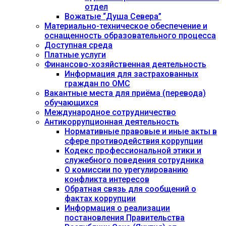
отдел
Вожатые “Душа Севера”
Материально-техническое обеспечение и
оснащенность образовательного процесса
Доступная среда
Платные услуги
Финансово-хозяйственная деятельность
Информация для застрахованных
граждан по ОМС
Вакантные места для приёма (перевода)
обучающихся
Международное сотрудничество
Антикоррупционная деятельность
Нормативные правовые и иные акты в
сфере противодействия коррупции
Кодекс профессиональной этики и
служебного поведения сотрудника
О комиссии по урегулированию
конфликта интересов
Обратная связь для сообщений о
фактах коррупции
Информация о реализации
постановления Правительства