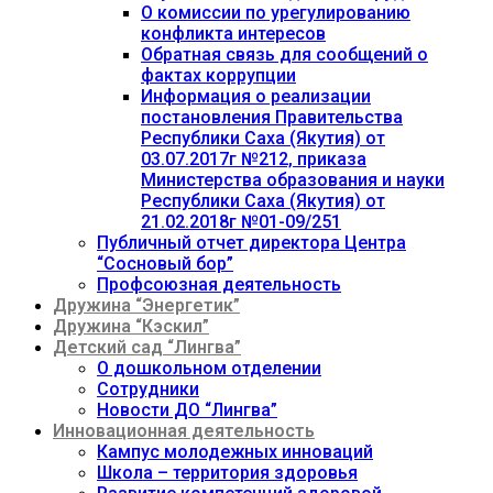
О комиссии по урегулированию
конфликта интересов
Обратная связь для сообщений о
фактах коррупции
Информация о реализации
постановления Правительства
Республики Саха (Якутия) от
03.07.2017г №212, приказа
Министерства образования и науки
Республики Саха (Якутия) от
21.02.2018г №01-09/251
Публичный отчет директора Центра
“Сосновый бор”
Профсоюзная деятельность
Дружина “Энергетик”
Дружина “Кэскил”
Детский сад “Лингва”
О дошкольном отделении
Сотрудники
Новости ДО “Лингва”
Инновационная деятельность
Кампус молодежных инноваций
Школа – территория здоровья