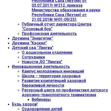
Республики Саха (Якутия) от
03.07.2017г №212, приказа
Министерства образования и науки
Республики Саха (Якутия) от
21.02.2018г №01-09/251
Публичный отчет директора Центра
“Сосновый бор”
Профсоюзная деятельность
Дружина “Энергетик”
Дружина “Кэскил”
Детский сад “Лингва”
О дошкольном отделении
Сотрудники
Новости ДО “Лингва”
Инновационная деятельность
Кампус молодежных инноваций
Школа – территория здоровья
Развитие компетенций здоровой
бережливой личности
Ресурсный центр по профилактике детского
дорожно-транспортного травматизма
Вебинары
Будь здоров!
Оздоровление детей