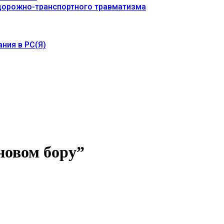
 дорожно-транспортного травматизма
ния в РС(Я)
новом бору”