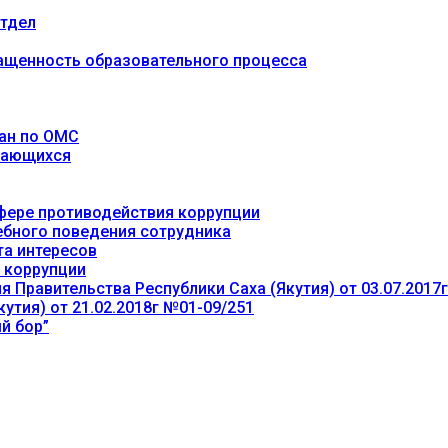
тдел
ащенность образовательного процесса
ан по ОМС
учающихся
фере противодействия коррупции
ебного поведения сотрудника
та интересов
 коррупции
 Правительства Республики Саха (Якутия) от 03.07.2017
утия) от 21.02.2018г №01-09/251
й бор”