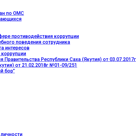
ан по ОМС
учающихся
фере противодействия коррупции
ебного поведения сотрудника
та интересов
 коррупции
 Правительства Республики Саха (Якутия) от 03.07.2017
утия) от 21.02.2018г №01-09/251
й бор”
 личности