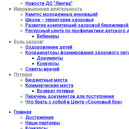
Новости ДО “Лингва”
Инновационная деятельность
Кампус молодежных инноваций
Школа – территория здоровья
Развитие компетенций здоровой бережливой
Ресурсный центр по профилактике детского
Вебинары
Будь здоров!
Оздоровление детей
Координаторы формирования здорового пита
Документы
Конкурсы
Советы врачей
Путевки
Бюджетные места
Коммерческие места
Возврат путевки
Перечень документов для поступления
Что брать с собой в Центр «Сосновый бор»
Главная
Достижения
Наши партнеры
Конкурсы