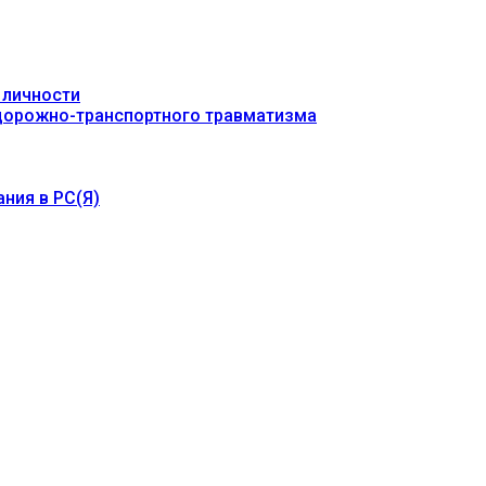
 личности
 дорожно-транспортного травматизма
ния в РС(Я)