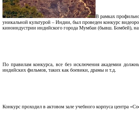
В рамках профильно
уникальной культурой – Индии, был проведен конкурс видеороликов под название
киноиндустрии индийского города Мумбаи (бывш. Бомбей), на
По правилам конкурса, все без исключения академии должн
индийских фильмов, таких как боевики, драмы и т.д.
Конкурс проходил в актовом зале учебного корпуса центра «Со