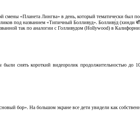
й смены «Планета Лингва» в день, который тематически был п
м «Типичный Болливуд». Болливу́д (хинди बॉलीवुड, урду بالیوڈ, англ. Bollywood)
званной так по аналогии с Голливудом (Hollywood) в Калифорн
ы были снять короткий видеоролик продолжительностью до 1
сновый бор». На большом экране все дети увидели как собственн