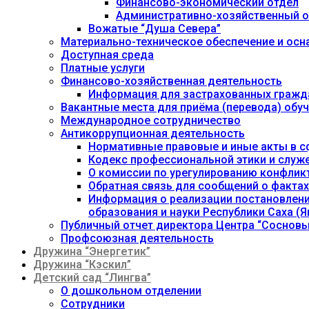
Финансово-экономический отдел
Административно-хозяйственный о
Вожатые “Душа Севера”
Материально-техническое обеспечение и осн
Доступная среда
Платные услуги
Финансово-хозяйственная деятельность
Информация для застрахованных гражд
Вакантные места для приёма (перевода) об
Международное сотрудничество
Антикоррупционная деятельность
Нормативные правовые и иные акты в с
Кодекс профессиональной этики и служ
О комиссии по урегулированию конфлик
Обратная связь для сообщений о фактах
Информация о реализации постановления
образования и науки Республики Саха (Як
Публичный отчет директора Центра “Сосновы
Профсоюзная деятельность
Дружина “Энергетик”
Дружина “Кэскил”
Детский сад “Лингва”
О дошкольном отделении
Сотрудники