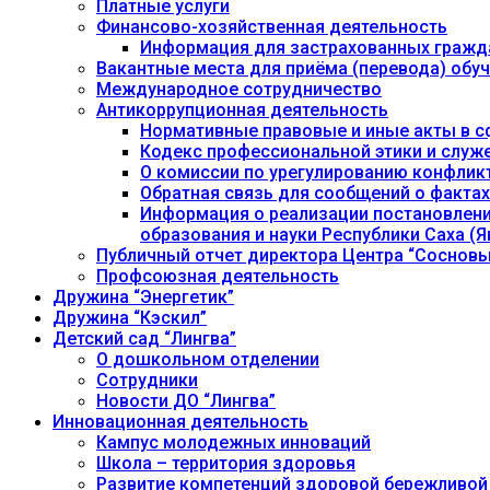
Платные услуги
Финансово-хозяйственная деятельность
Информация для застрахованных гражд
Вакантные места для приёма (перевода) об
Международное сотрудничество
Антикоррупционная деятельность
Нормативные правовые и иные акты в с
Кодекс профессиональной этики и служ
О комиссии по урегулированию конфлик
Обратная связь для сообщений о фактах
Информация о реализации постановления
образования и науки Республики Саха (Як
Публичный отчет директора Центра “Сосновы
Профсоюзная деятельность
Дружина “Энергетик”
Дружина “Кэскил”
Детский сад “Лингва”
О дошкольном отделении
Сотрудники
Новости ДО “Лингва”
Инновационная деятельность
Кампус молодежных инноваций
Школа – территория здоровья
Развитие компетенций здоровой бережливой