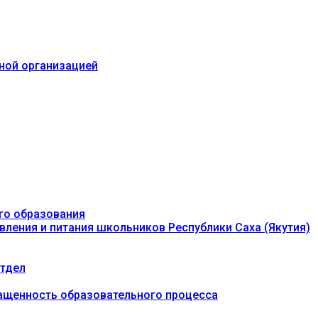
ьной организацией
го образования
вления и питания школьников Республики Саха (Якутия)
тдел
ащенность образовательного процесса