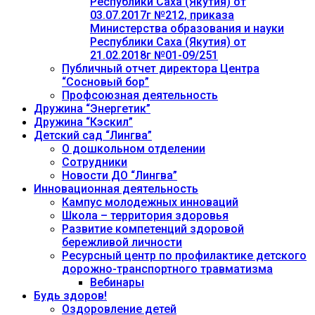
Республики Саха (Якутия) от
03.07.2017г №212, приказа
Министерства образования и науки
Республики Саха (Якутия) от
21.02.2018г №01-09/251
Публичный отчет директора Центра
“Сосновый бор”
Профсоюзная деятельность
Дружина “Энергетик”
Дружина “Кэскил”
Детский сад “Лингва”
О дошкольном отделении
Сотрудники
Новости ДО “Лингва”
Инновационная деятельность
Кампус молодежных инноваций
Школа – территория здоровья
Развитие компетенций здоровой
бережливой личности
Ресурсный центр по профилактике детского
дорожно-транспортного травматизма
Вебинары
Будь здоров!
Оздоровление детей