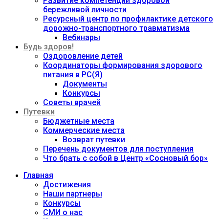
Развитие компетенций здоровой
бережливой личности
Ресурсный центр по профилактике детского
дорожно-транспортного травматизма
Вебинары
Будь здоров!
Оздоровление детей
Координаторы формирования здорового
питания в РС(Я)
Документы
Конкурсы
Советы врачей
Путевки
Бюджетные места
Коммерческие места
Возврат путевки
Перечень документов для поступления
Что брать с собой в Центр «Сосновый бор»
Главная
Достижения
Наши партнеры
Конкурсы
СМИ о нас