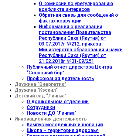
О комиссии по урегулированию
конфликта интересов
Обратная связь для сообщений о
фактах коррупции
Информация о реализации
постановления Правительства
Республики Саха (Якутия) от
03.07.2017г №212, приказа
Министерства образования и науки
Республики Саха (Якутия) от
21.02.2018г №01-09/251
Публичный отчет директора Центра
“Сосновый бор”
Профсоюзная деятельность
Дружина “Энергетик”
Дружина “Кэскил”
Детский сад “Лингва”
О дошкольном отделении
Сотрудники
Новости ДО “Лингва”
Инновационная деятельность
Кампус молодежных инноваций
Школа – территория здоровья