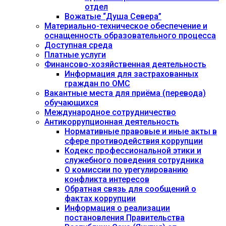
отдел
Вожатые “Душа Севера”
Материально-техническое обеспечение и
оснащенность образовательного процесса
Доступная среда
Платные услуги
Финансово-хозяйственная деятельность
Информация для застрахованных
граждан по ОМС
Вакантные места для приёма (перевода)
обучающихся
Международное сотрудничество
Антикоррупционная деятельность
Нормативные правовые и иные акты в
сфере противодействия коррупции
Кодекс профессиональной этики и
служебного поведения сотрудника
О комиссии по урегулированию
конфликта интересов
Обратная связь для сообщений о
фактах коррупции
Информация о реализации
постановления Правительства