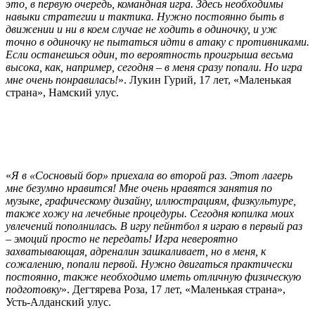
это, в первую очередь, командная игра. Здесь необходимы
навыки стратегии и тактика. Нужно постоянно быть в
движении и ни в коем случае не ходить в одиночку, и уж
точно в одиночку не пытаться идти в атаку с противниками.
Если останешься один, то вероятность проигрыша весьма
высока, как, например, сегодня – в меня сразу попали. Но игра
мне очень понравилась!
». Лукин Гурий, 17 лет, «Маленькая
страна», Намский улус.
«
Я в «Сосновый бор» приехала во второй раз. Этот лагерь
мне безумно нравится! Мне очень нравятся занятия по
музыке, графическому дизайну, иллюстрациям, физкультуре,
также хожу на лечебные процедуры. Сегодня копилка моих
увлечений пополнилась. В игру пейнтбол я играю в первый раз
– эмоций просто не передать! Игра невероятно
захватывающая, адреналин зашкаливает, но в меня, к
сожалению, попали первой. Нужно двигаться практически
постоянно, также необходимо иметь отличную физическую
подготовку
». Дегтярева Роза, 17 лет, «Маленькая страна»,
Усть-Алданский улус.