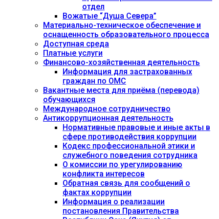
отдел
Вожатые “Душа Севера”
Материально-техническое обеспечение и
оснащенность образовательного процесса
Доступная среда
Платные услуги
Финансово-хозяйственная деятельность
Информация для застрахованных
граждан по ОМС
Вакантные места для приёма (перевода)
обучающихся
Международное сотрудничество
Антикоррупционная деятельность
Нормативные правовые и иные акты в
сфере противодействия коррупции
Кодекс профессиональной этики и
служебного поведения сотрудника
О комиссии по урегулированию
конфликта интересов
Обратная связь для сообщений о
фактах коррупции
Информация о реализации
постановления Правительства