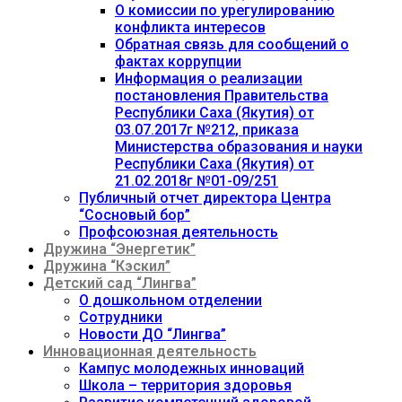
О комиссии по урегулированию
конфликта интересов
Обратная связь для сообщений о
фактах коррупции
Информация о реализации
постановления Правительства
Республики Саха (Якутия) от
03.07.2017г №212, приказа
Министерства образования и науки
Республики Саха (Якутия) от
21.02.2018г №01-09/251
Публичный отчет директора Центра
“Сосновый бор”
Профсоюзная деятельность
Дружина “Энергетик”
Дружина “Кэскил”
Детский сад “Лингва”
О дошкольном отделении
Сотрудники
Новости ДО “Лингва”
Инновационная деятельность
Кампус молодежных инноваций
Школа – территория здоровья