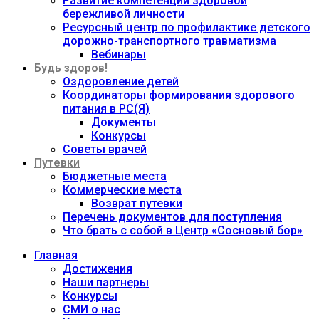
Развитие компетенций здоровой
бережливой личности
Ресурсный центр по профилактике детского
дорожно-транспортного травматизма
Вебинары
Будь здоров!
Оздоровление детей
Координаторы формирования здорового
питания в РС(Я)
Документы
Конкурсы
Советы врачей
Путевки
Бюджетные места
Коммерческие места
Возврат путевки
Перечень документов для поступления
Что брать с собой в Центр «Сосновый бор»
Главная
Достижения
Наши партнеры
Конкурсы
СМИ о нас