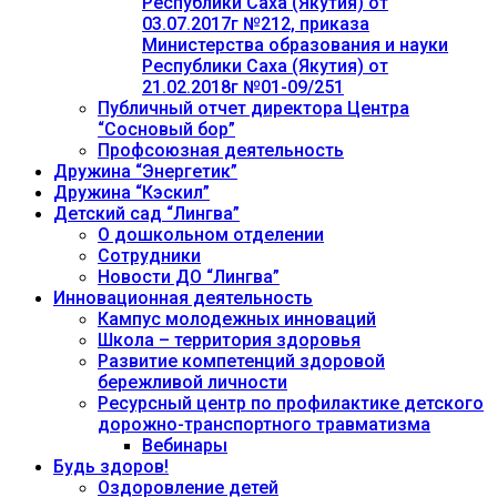
Республики Саха (Якутия) от
03.07.2017г №212, приказа
Министерства образования и науки
Республики Саха (Якутия) от
21.02.2018г №01-09/251
Публичный отчет директора Центра
“Сосновый бор”
Профсоюзная деятельность
Дружина “Энергетик”
Дружина “Кэскил”
Детский сад “Лингва”
О дошкольном отделении
Сотрудники
Новости ДО “Лингва”
Инновационная деятельность
Кампус молодежных инноваций
Школа – территория здоровья
Развитие компетенций здоровой
бережливой личности
Ресурсный центр по профилактике детского
дорожно-транспортного травматизма
Вебинары
Будь здоров!
Оздоровление детей