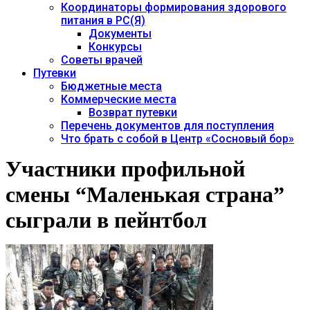
Координаторы формирования здорового
питания в РС(Я)
Документы
Конкурсы
Советы врачей
Путевки
Бюджетные места
Коммерческие места
Возврат путевки
Перечень документов для поступления
Что брать с собой в Центр «Сосновый бор»
Участники профильной
смены “Маленькая страна”
сыграли в пейнтбол