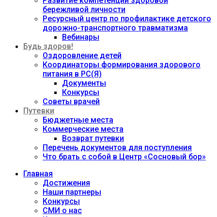
Развитие компетенций здоровой
бережливой личности
Ресурсный центр по профилактике детского
дорожно-транспортного травматизма
Вебинары
Будь здоров!
Оздоровление детей
Координаторы формирования здорового
питания в РС(Я)
Документы
Конкурсы
Советы врачей
Путевки
Бюджетные места
Коммерческие места
Возврат путевки
Перечень документов для поступления
Что брать с собой в Центр «Сосновый бор»
Главная
Достижения
Наши партнеры
Конкурсы
СМИ о нас