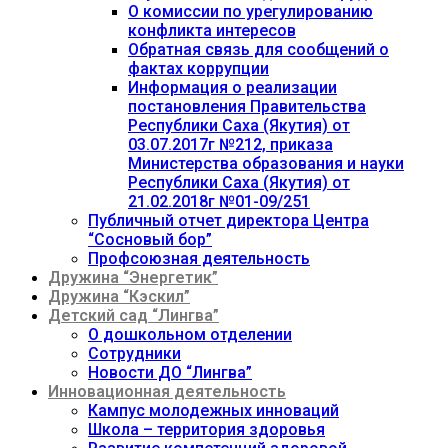
О комиссии по урегулированию
конфликта интересов
Обратная связь для сообщений о
фактах коррупции
Информация о реализации
постановления Правительства
Республики Саха (Якутия) от
03.07.2017г №212, приказа
Министерства образования и науки
Республики Саха (Якутия) от
21.02.2018г №01-09/251
Публичный отчет директора Центра
“Сосновый бор”
Профсоюзная деятельность
Дружина “Энергетик”
Дружина “Кэскил”
Детский сад “Лингва”
О дошкольном отделении
Сотрудники
Новости ДО “Лингва”
Инновационная деятельность
Кампус молодежных инноваций
Школа – территория здоровья