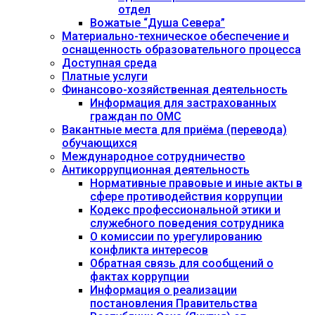
отдел
Вожатые “Душа Севера”
Материально-техническое обеспечение и
оснащенность образовательного процесса
Доступная среда
Платные услуги
Финансово-хозяйственная деятельность
Информация для застрахованных
граждан по ОМС
Вакантные места для приёма (перевода)
обучающихся
Международное сотрудничество
Антикоррупционная деятельность
Нормативные правовые и иные акты в
сфере противодействия коррупции
Кодекс профессиональной этики и
служебного поведения сотрудника
О комиссии по урегулированию
конфликта интересов
Обратная связь для сообщений о
фактах коррупции
Информация о реализации
постановления Правительства