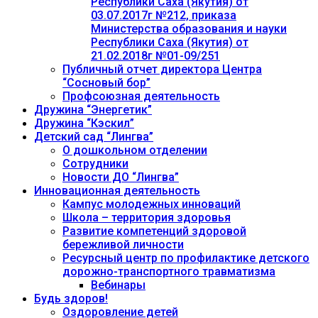
Республики Саха (Якутия) от
03.07.2017г №212, приказа
Министерства образования и науки
Республики Саха (Якутия) от
21.02.2018г №01-09/251
Публичный отчет директора Центра
“Сосновый бор”
Профсоюзная деятельность
Дружина “Энергетик”
Дружина “Кэскил”
Детский сад “Лингва”
О дошкольном отделении
Сотрудники
Новости ДО “Лингва”
Инновационная деятельность
Кампус молодежных инноваций
Школа – территория здоровья
Развитие компетенций здоровой
бережливой личности
Ресурсный центр по профилактике детского
дорожно-транспортного травматизма
Вебинары
Будь здоров!
Оздоровление детей