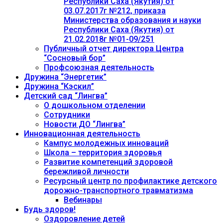
Республики Саха (Якутия) от
03.07.2017г №212, приказа
Министерства образования и науки
Республики Саха (Якутия) от
21.02.2018г №01-09/251
Публичный отчет директора Центра
“Сосновый бор”
Профсоюзная деятельность
Дружина “Энергетик”
Дружина “Кэскил”
Детский сад “Лингва”
О дошкольном отделении
Сотрудники
Новости ДО “Лингва”
Инновационная деятельность
Кампус молодежных инноваций
Школа – территория здоровья
Развитие компетенций здоровой
бережливой личности
Ресурсный центр по профилактике детского
дорожно-транспортного травматизма
Вебинары
Будь здоров!
Оздоровление детей