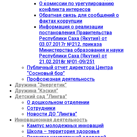
О комиссии по урегулированию
конфликта интересов
Обратная связь для сообщений о
фактах коррупции
Информация о реализации
постановления Правительства
Республики Саха (Якутия) от
03.07.2017г №212, приказа
Министерства образования и науки
Республики Саха (Якутия) от
21.02.2018г №01-09/251
Публичный отчет директора Центра
“Сосновый бор”
Профсоюзная деятельность
Дружина “Энергетик”
Дружина “Кэскил”
Детский сад “Лингва”
О дошкольном отделении
Сотрудники
Новости ДО “Лингва”
Инновационная деятельность
Кампус молодежных инноваций
Школа – территория здоровья