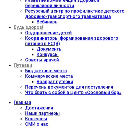
Развитие компетенций здоровой
бережливой личности
Ресурсный центр по профилактике детского
дорожно-транспортного травматизма
Вебинары
Будь здоров!
Оздоровление детей
Координаторы формирования здорового
питания в РС(Я)
Документы
Конкурсы
Советы врачей
Путевки
Бюджетные места
Коммерческие места
Возврат путевки
Перечень документов для поступления
Что брать с собой в Центр «Сосновый бор»
Главная
Достижения
Наши партнеры
Конкурсы
СМИ о нас