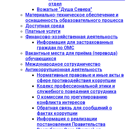
отдел
Вожатые “Душа Севера”
Материально-техническое обеспечение и
оснащенность образовательного процесса
Доступная среда
Платные услуги
Финансово-хозяйственная деятельность
Информация для застрахованных
граждан по ОМС
Вакантные места для приёма (перевода)
обучающихся
Международное сотрудничество
Антикоррупционная деятельность
Нормативные правовые и иные акты в
сфере противодействия коррупции
Кодекс профессиональной этики и
служебного поведения сотрудника
О комиссии по урегулированию
конфликта интересов
Обратная связь для сообщений о
фактах коррупции
Информация о реализации
постановления Правительства