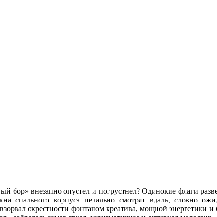
овый бор» внезапно опустел и погрустнел? Одинокие флаги разв
кна спального корпуса печально смотрят вдаль, словно ож
зорвал окрестности фонтаном креатива, мощной энергетики и б