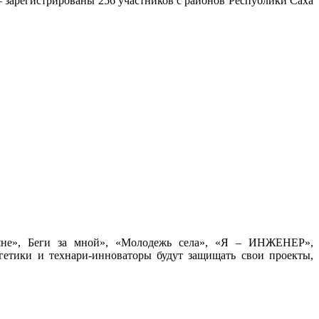
– зарегистрированы 256 участников с районов Республики Саха
яне», Беги за мной», «Молодежь села», «Я – ИНЖЕНЕР»,
гетики и технари-инноваторы будут защищать свои проекты,