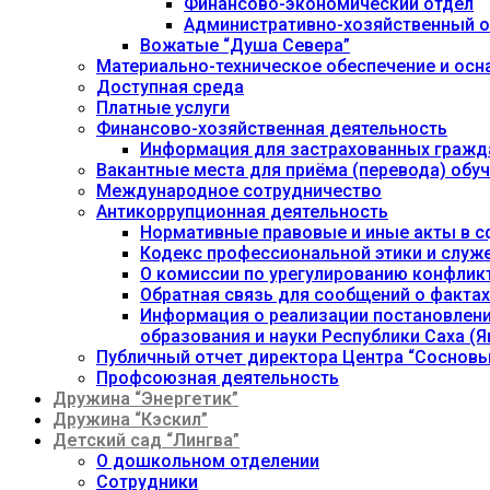
Финансово-экономический отдел
Административно-хозяйственный о
Вожатые “Душа Севера”
Материально-техническое обеспечение и осн
Доступная среда
Платные услуги
Финансово-хозяйственная деятельность
Информация для застрахованных гражд
Вакантные места для приёма (перевода) об
Международное сотрудничество
Антикоррупционная деятельность
Нормативные правовые и иные акты в с
Кодекс профессиональной этики и служ
О комиссии по урегулированию конфлик
Обратная связь для сообщений о фактах
Информация о реализации постановления
образования и науки Республики Саха (Як
Публичный отчет директора Центра “Сосновы
Профсоюзная деятельность
Дружина “Энергетик”
Дружина “Кэскил”
Детский сад “Лингва”
О дошкольном отделении
Сотрудники