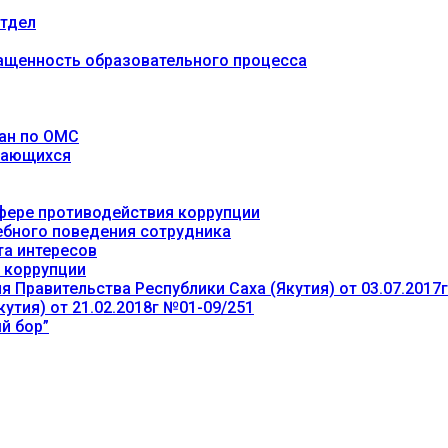
тдел
ащенность образовательного процесса
ан по ОМС
учающихся
фере противодействия коррупции
ебного поведения сотрудника
та интересов
 коррупции
 Правительства Республики Саха (Якутия) от 03.07.2017
утия) от 21.02.2018г №01-09/251
й бор”