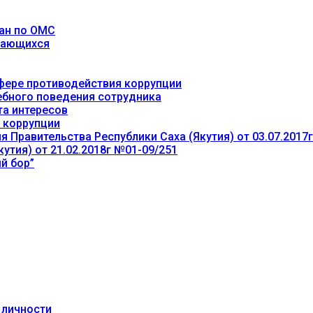
ан по ОМС
учающихся
фере противодействия коррупции
ебного поведения сотрудника
та интересов
 коррупции
 Правительства Республики Саха (Якутия) от 03.07.2017
утия) от 21.02.2018г №01-09/251
й бор”
 личности