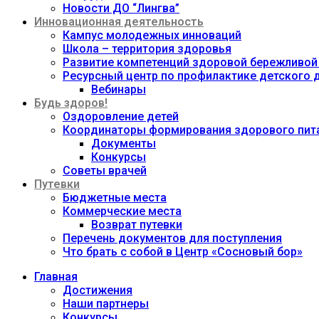
Новости ДО “Лингва”
Инновационная деятельность
Кампус молодежных инноваций
Школа – территория здоровья
Развитие компетенций здоровой бережливой
Ресурсный центр по профилактике детского
Вебинары
Будь здоров!
Оздоровление детей
Координаторы формирования здорового пита
Документы
Конкурсы
Советы врачей
Путевки
Бюджетные места
Коммерческие места
Возврат путевки
Перечень документов для поступления
Что брать с собой в Центр «Сосновый бор»
Главная
Достижения
Наши партнеры
Конкурсы