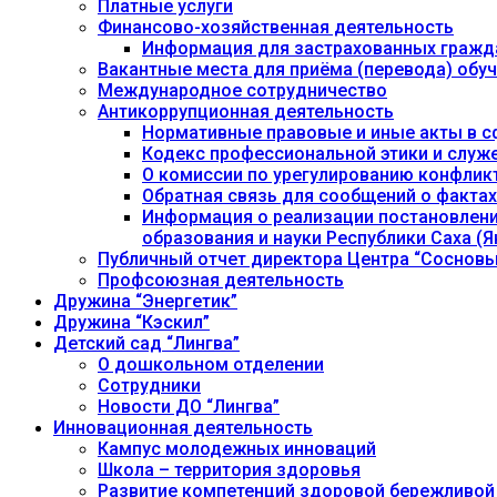
Платные услуги
Финансово-хозяйственная деятельность
Информация для застрахованных гражд
Вакантные места для приёма (перевода) об
Международное сотрудничество
Антикоррупционная деятельность
Нормативные правовые и иные акты в с
Кодекс профессиональной этики и служ
О комиссии по урегулированию конфлик
Обратная связь для сообщений о фактах
Информация о реализации постановления
образования и науки Республики Саха (Як
Публичный отчет директора Центра “Сосновы
Профсоюзная деятельность
Дружина “Энергетик”
Дружина “Кэскил”
Детский сад “Лингва”
О дошкольном отделении
Сотрудники
Новости ДО “Лингва”
Инновационная деятельность
Кампус молодежных инноваций
Школа – территория здоровья
Развитие компетенций здоровой бережливой