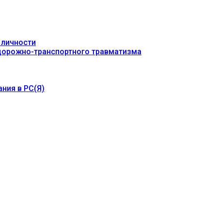
 личности
 дорожно-транспортного травматизма
ния в РС(Я)