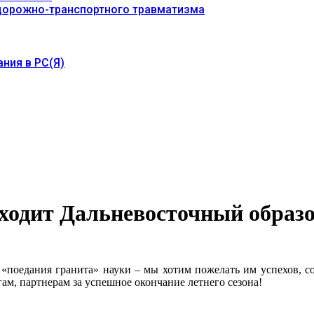
 дорожно-транспортного травматизма
ния в РС(Я)
оходит Дальневосточный образ
«поедания гранита» науки – мы хотим пожелать им успехов, со
ам, партнерам за успешное окончание летнего сезона!