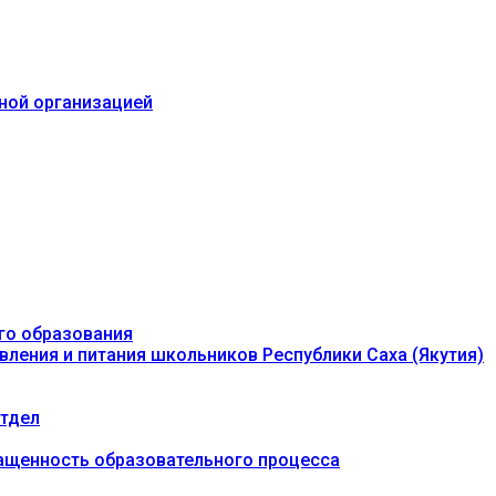
ьной организацией
го образования
вления и питания школьников Республики Саха (Якутия)
тдел
ащенность образовательного процесса