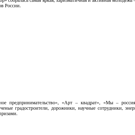
» собралась самая яркая, харизматичная и активная молодежь 
ов России.
ое предпринимательство», «Арт – квадрат», «Мы – росси
еные градостроители, дорожники, научные сотрудники, энер
призами.