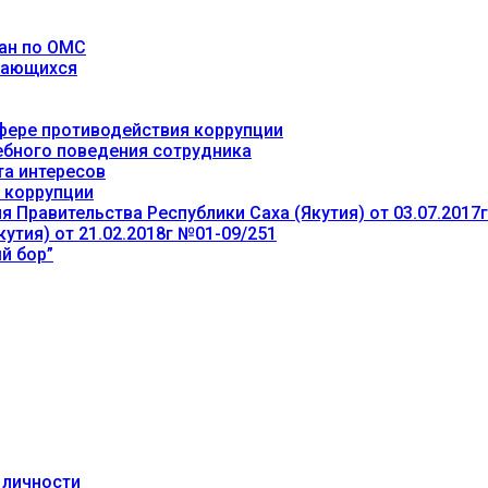
ан по ОМС
учающихся
фере противодействия коррупции
ебного поведения сотрудника
та интересов
 коррупции
 Правительства Республики Саха (Якутия) от 03.07.2017
утия) от 21.02.2018г №01-09/251
й бор”
 личности