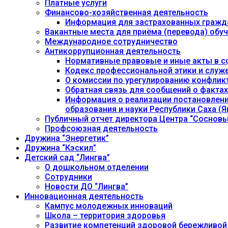
Платные услуги
Финансово-хозяйственная деятельность
Информация для застрахованных гражд
Вакантные места для приёма (перевода) об
Международное сотрудничество
Антикоррупционная деятельность
Нормативные правовые и иные акты в с
Кодекс профессиональной этики и служ
О комиссии по урегулированию конфлик
Обратная связь для сообщений о фактах
Информация о реализации постановления
образования и науки Республики Саха (Як
Публичный отчет директора Центра “Сосновы
Профсоюзная деятельность
Дружина “Энергетик”
Дружина “Кэскил”
Детский сад “Лингва”
О дошкольном отделении
Сотрудники
Новости ДО “Лингва”
Инновационная деятельность
Кампус молодежных инноваций
Школа – территория здоровья
Развитие компетенций здоровой бережливой