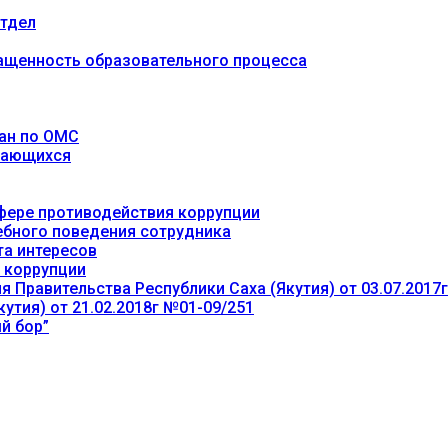
тдел
ащенность образовательного процесса
ан по ОМС
учающихся
фере противодействия коррупции
ебного поведения сотрудника
та интересов
 коррупции
 Правительства Республики Саха (Якутия) от 03.07.2017
утия) от 21.02.2018г №01-09/251
й бор”