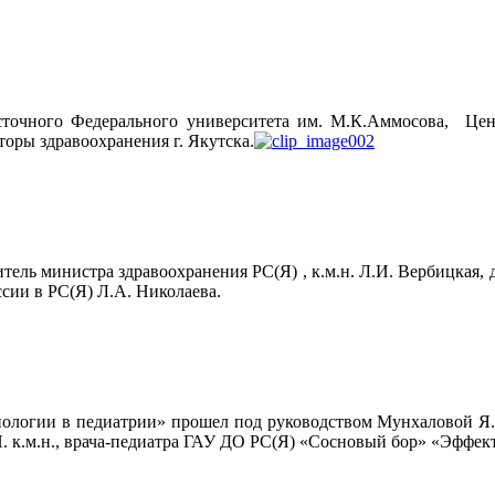
сточного Федерального университета им. М.К.Аммосова, Цент
оры здравоохранения г. Якутска.
ель министра здравоохранения РС(Я) , к.м.н. Л.И. Вербицкая,
ии в РС(Я) Л.А. Николаева.
логии в педиатрии» прошел под руководством Мунхаловой Я.Н
 к.м.н., врача-педиатра ГАУ ДО РС(Я) «Сосновый бор» «Эффек