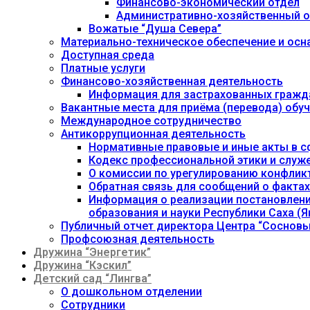
Финансово-экономический отдел
Административно-хозяйственный о
Вожатые “Душа Севера”
Материально-техническое обеспечение и осн
Доступная среда
Платные услуги
Финансово-хозяйственная деятельность
Информация для застрахованных гражд
Вакантные места для приёма (перевода) об
Международное сотрудничество
Антикоррупционная деятельность
Нормативные правовые и иные акты в с
Кодекс профессиональной этики и служ
О комиссии по урегулированию конфлик
Обратная связь для сообщений о фактах
Информация о реализации постановления
образования и науки Республики Саха (Як
Публичный отчет директора Центра “Сосновы
Профсоюзная деятельность
Дружина “Энергетик”
Дружина “Кэскил”
Детский сад “Лингва”
О дошкольном отделении
Сотрудники