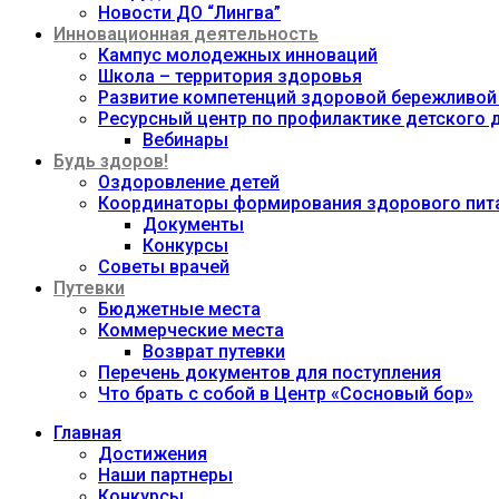
Новости ДО “Лингва”
Инновационная деятельность
Кампус молодежных инноваций
Школа – территория здоровья
Развитие компетенций здоровой бережливой
Ресурсный центр по профилактике детского
Вебинары
Будь здоров!
Оздоровление детей
Координаторы формирования здорового пита
Документы
Конкурсы
Советы врачей
Путевки
Бюджетные места
Коммерческие места
Возврат путевки
Перечень документов для поступления
Что брать с собой в Центр «Сосновый бор»
Главная
Достижения
Наши партнеры
Конкурсы