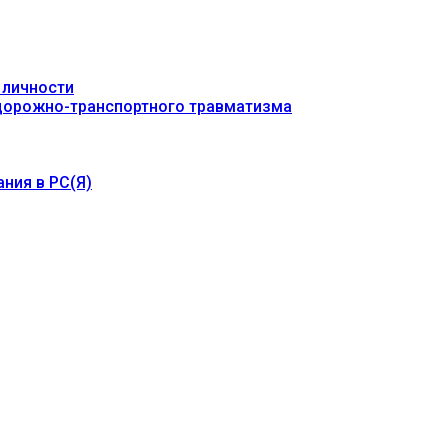
 личности
 дорожно-транспортного травматизма
ния в РС(Я)