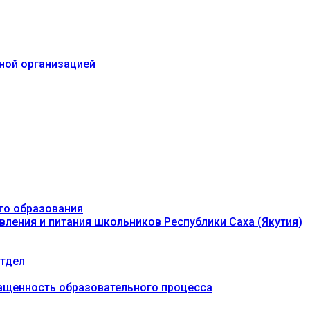
ьной организацией
го образования
вления и питания школьников Республики Саха (Якутия)
тдел
ащенность образовательного процесса