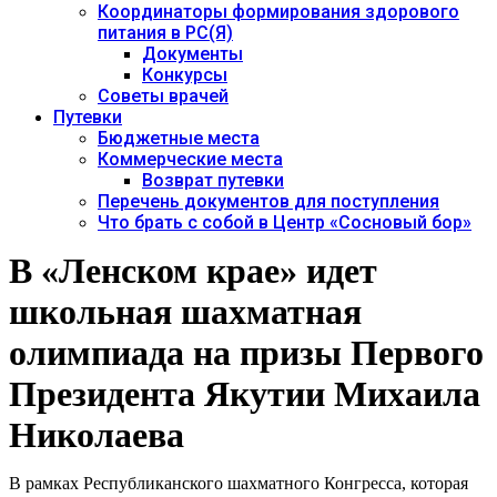
Координаторы формирования здорового
питания в РС(Я)
Документы
Конкурсы
Советы врачей
Путевки
Бюджетные места
Коммерческие места
Возврат путевки
Перечень документов для поступления
Что брать с собой в Центр «Сосновый бор»
В «Ленском крае» идет
школьная шахматная
олимпиада на призы Первого
Президента Якутии Михаила
Николаева
В рамках Республиканского шахматного Конгресса, которая