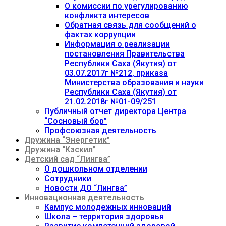
О комиссии по урегулированию
конфликта интересов
Обратная связь для сообщений о
фактах коррупции
Информация о реализации
постановления Правительства
Республики Саха (Якутия) от
03.07.2017г №212, приказа
Министерства образования и науки
Республики Саха (Якутия) от
21.02.2018г №01-09/251
Публичный отчет директора Центра
“Сосновый бор”
Профсоюзная деятельность
Дружина “Энергетик”
Дружина “Кэскил”
Детский сад “Лингва”
О дошкольном отделении
Сотрудники
Новости ДО “Лингва”
Инновационная деятельность
Кампус молодежных инноваций
Школа – территория здоровья