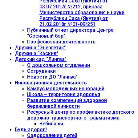
Республики Саха (Якутия) от
03.07.2017г №212, приказа
Министерства образования и науки
Республики Саха (Якутия) от
21.02.2018г №01-09/251
Публичный отчет директора Центра
“Сосновый бор”
Профсоюзная деятельность
Дружина “Энергетик”
Дружина “Кэскил”
Детский сад “Лингва”
О дошкольном отделении
Сотрудники
Новости ДО “Лингва”
Инновационная деятельность
Кампус молодежных инноваций
Школа – территория здоровья
Развитие компетенций здоровой
бережливой личности
Ресурсный центр по профилактике детского
дорожно-транспортного травматизма
Вебинары
Будь здоров!
Оздоровление детей