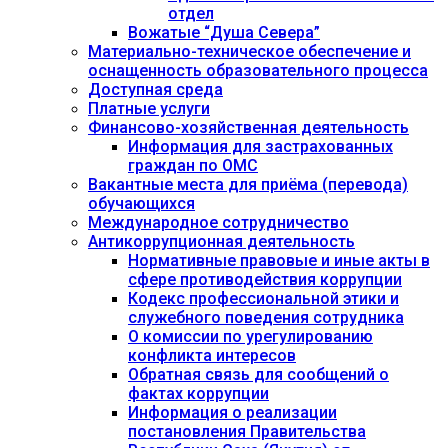
отдел
Вожатые “Душа Севера”
Материально-техническое обеспечение и
оснащенность образовательного процесса
Доступная среда
Платные услуги
Финансово-хозяйственная деятельность
Информация для застрахованных
граждан по ОМС
Вакантные места для приёма (перевода)
обучающихся
Международное сотрудничество
Антикоррупционная деятельность
Нормативные правовые и иные акты в
сфере противодействия коррупции
Кодекс профессиональной этики и
служебного поведения сотрудника
О комиссии по урегулированию
конфликта интересов
Обратная связь для сообщений о
фактах коррупции
Информация о реализации
постановления Правительства