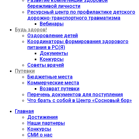
Развитие компетенций здоровой
бережливой личности
Ресурсный центр по профилактике детского
дорожно-транспортного травматизма
Вебинары
Будь здоров!
Оздоровление детей
Координаторы формирования здорового
питания в РС(Я)
Документы
Конкурсы
Советы врачей
Путевки
Бюджетные места
Коммерческие места
Возврат путевки
Перечень документов для поступления
Что брать с собой в Центр «Сосновый бор»
Главная
Достижения
Наши партнеры
Конкурсы
СМИ о нас