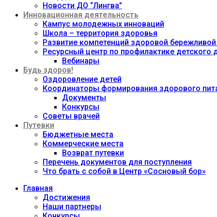
Новости ДО “Лингва”
Инновационная деятельность
Кампус молодежных инноваций
Школа – территория здоровья
Развитие компетенций здоровой бережливой
Ресурсный центр по профилактике детского
Вебинары
Будь здоров!
Оздоровление детей
Координаторы формирования здорового пита
Документы
Конкурсы
Советы врачей
Путевки
Бюджетные места
Коммерческие места
Возврат путевки
Перечень документов для поступления
Что брать с собой в Центр «Сосновый бор»
Главная
Достижения
Наши партнеры
Конкурсы