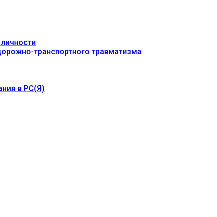
 личности
 дорожно-транспортного травматизма
ния в РС(Я)