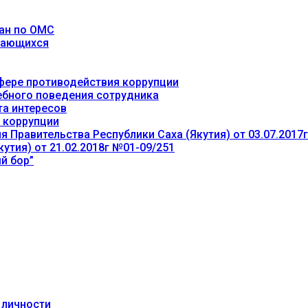
ан по ОМС
учающихся
фере противодействия коррупции
ебного поведения сотрудника
та интересов
 коррупции
 Правительства Республики Саха (Якутия) от 03.07.2017
утия) от 21.02.2018г №01-09/251
й бор”
 личности