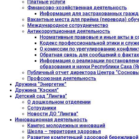
Платные услуги
Финансово-хозяйственная деятельность
Информация для застрахованных гражд
Вакантные места для приёма (перевода) об
Международное сотрудничество
Антикоррупционная деятельность
Нормативные правовые и иные акты в с
Кодекс профессиональной этики и служ
О комиссии по урегулированию конфлик
Обратная связь для сообщений о фактах
Информация о реализации постановления
образования и науки Республики Саха (Як
Публичный отчет директора Центра “Сосновы
Профсоюзная деятельность
Дружина “Энергетик”
Дружина “Кэскил”
Детский сад “Лингва”
О дошкольном отделении
Сотрудники
Новости ДО “Лингва”
Инновационная деятельность
Кампус молодежных инноваций
Школа – территория здоровья
Развитие компетенций здоровой бережливой