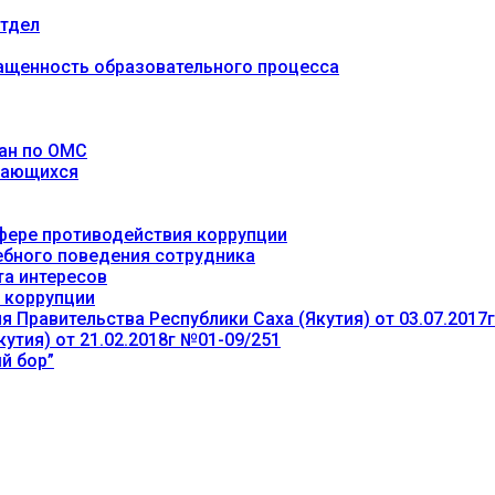
тдел
ащенность образовательного процесса
ан по ОМС
учающихся
фере противодействия коррупции
ебного поведения сотрудника
та интересов
 коррупции
 Правительства Республики Саха (Якутия) от 03.07.2017
утия) от 21.02.2018г №01-09/251
й бор”