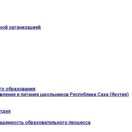
ьной организацией
го образования
вления и питания школьников Республики Саха (Якутия)
тдел
ащенность образовательного процесса