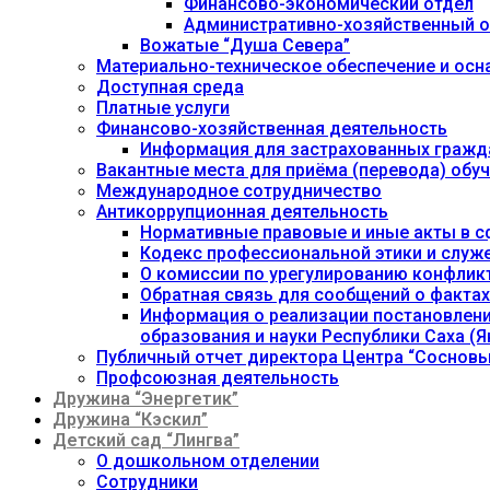
Финансово-экономический отдел
Административно-хозяйственный о
Вожатые “Душа Севера”
Материально-техническое обеспечение и осн
Доступная среда
Платные услуги
Финансово-хозяйственная деятельность
Информация для застрахованных гражд
Вакантные места для приёма (перевода) об
Международное сотрудничество
Антикоррупционная деятельность
Нормативные правовые и иные акты в с
Кодекс профессиональной этики и служ
О комиссии по урегулированию конфлик
Обратная связь для сообщений о фактах
Информация о реализации постановления
образования и науки Республики Саха (Як
Публичный отчет директора Центра “Сосновы
Профсоюзная деятельность
Дружина “Энергетик”
Дружина “Кэскил”
Детский сад “Лингва”
О дошкольном отделении
Сотрудники