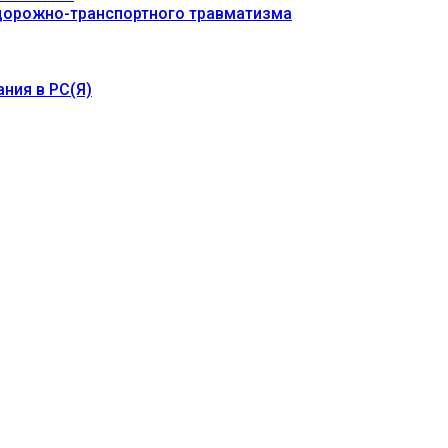
 дорожно-транспортного травматизма
ния в РС(Я)