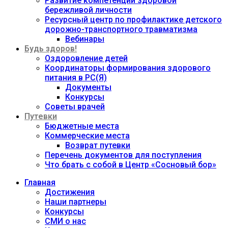
Развитие компетенций здоровой
бережливой личности
Ресурсный центр по профилактике детского
дорожно-транспортного травматизма
Вебинары
Будь здоров!
Оздоровление детей
Координаторы формирования здорового
питания в РС(Я)
Документы
Конкурсы
Советы врачей
Путевки
Бюджетные места
Коммерческие места
Возврат путевки
Перечень документов для поступления
Что брать с собой в Центр «Сосновый бор»
Главная
Достижения
Наши партнеры
Конкурсы
СМИ о нас