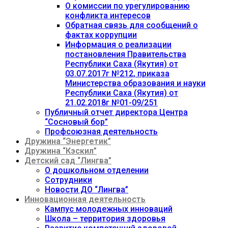
О комиссии по урегулированию
конфликта интересов
Обратная связь для сообщений о
фактах коррупции
Информация о реализации
постановления Правительства
Республики Саха (Якутия) от
03.07.2017г №212, приказа
Министерства образования и науки
Республики Саха (Якутия) от
21.02.2018г №01-09/251
Публичный отчет директора Центра
“Сосновый бор”
Профсоюзная деятельность
Дружина “Энергетик”
Дружина “Кэскил”
Детский сад “Лингва”
О дошкольном отделении
Сотрудники
Новости ДО “Лингва”
Инновационная деятельность
Кампус молодежных инноваций
Школа – территория здоровья