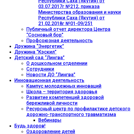
Республики Саха (Якутия) от
03.07.2017г №212, приказа
Министерства образования и науки
Республики Саха (Якутия) от
21.02.2018г №01-09/251
Публичный отчет директора Центра
“Сосновый бор”
Профсоюзная деятельность
Дружина “Энергетик”
Дружина “Кэскил”
Детский сад “Лингва”
О дошкольном отделении
Сотрудники
Новости ДО “Лингва”
Инновационная деятельность
Кампус молодежных инноваций
Школа – территория здоровья
Развитие компетенций здоровой
бережливой личности
Ресурсный центр по профилактике детского
дорожно-транспортного травматизма
Вебинары
Будь здоров!
Оздоровление детей