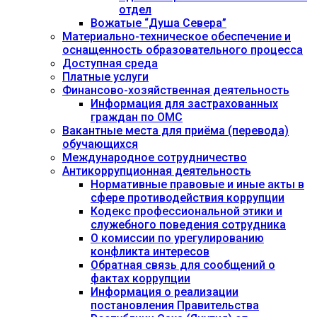
отдел
Вожатые “Душа Севера”
Материально-техническое обеспечение и
оснащенность образовательного процесса
Доступная среда
Платные услуги
Финансово-хозяйственная деятельность
Информация для застрахованных
граждан по ОМС
Вакантные места для приёма (перевода)
обучающихся
Международное сотрудничество
Антикоррупционная деятельность
Нормативные правовые и иные акты в
сфере противодействия коррупции
Кодекс профессиональной этики и
служебного поведения сотрудника
О комиссии по урегулированию
конфликта интересов
Обратная связь для сообщений о
фактах коррупции
Информация о реализации
постановления Правительства