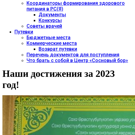
Координаторы формирования здорового
питания в РС(Я)
Документы
Конкурсы
Советы врачей
Путевки
Бюджетные места
Коммерческие места
Возврат путевки
Перечень документов для поступления
Что брать с собой в Центр «Сосновый бор»
Наши достижения за 2023
год!