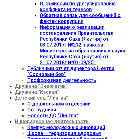
О комиссии по урегулированию
конфликта интересов
Обратная связь для сообщений о
фактах коррупции
Информация о реализации
постановления Правительства
Республики Саха (Якутия) от
03.07.2017г №212, приказа
Министерства образования и науки
Республики Саха (Якутия) от
21.02.2018г №01-09/251
Публичный отчет директора Центра
“Сосновый бор”
Профсоюзная деятельность
Дружина “Энергетик”
Дружина “Кэскил”
Детский сад “Лингва”
О дошкольном отделении
Сотрудники
Новости ДО “Лингва”
Инновационная деятельность
Кампус молодежных инноваций
Школа – территория здоровья