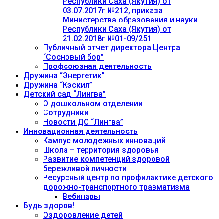
Республики Саха (Якутия) от
03.07.2017г №212, приказа
Министерства образования и науки
Республики Саха (Якутия) от
21.02.2018г №01-09/251
Публичный отчет директора Центра
“Сосновый бор”
Профсоюзная деятельность
Дружина “Энергетик”
Дружина “Кэскил”
Детский сад “Лингва”
О дошкольном отделении
Сотрудники
Новости ДО “Лингва”
Инновационная деятельность
Кампус молодежных инноваций
Школа – территория здоровья
Развитие компетенций здоровой
бережливой личности
Ресурсный центр по профилактике детского
дорожно-транспортного травматизма
Вебинары
Будь здоров!
Оздоровление детей