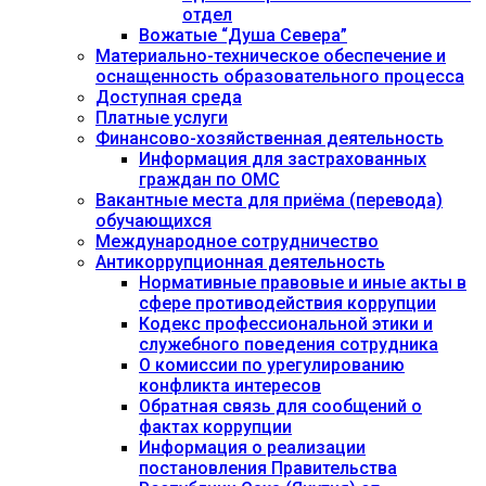
отдел
Вожатые “Душа Севера”
Материально-техническое обеспечение и
оснащенность образовательного процесса
Доступная среда
Платные услуги
Финансово-хозяйственная деятельность
Информация для застрахованных
граждан по ОМС
Вакантные места для приёма (перевода)
обучающихся
Международное сотрудничество
Антикоррупционная деятельность
Нормативные правовые и иные акты в
сфере противодействия коррупции
Кодекс профессиональной этики и
служебного поведения сотрудника
О комиссии по урегулированию
конфликта интересов
Обратная связь для сообщений о
фактах коррупции
Информация о реализации
постановления Правительства