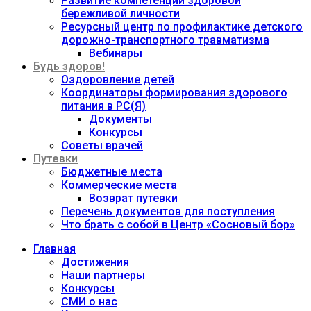
Развитие компетенций здоровой
бережливой личности
Ресурсный центр по профилактике детского
дорожно-транспортного травматизма
Вебинары
Будь здоров!
Оздоровление детей
Координаторы формирования здорового
питания в РС(Я)
Документы
Конкурсы
Советы врачей
Путевки
Бюджетные места
Коммерческие места
Возврат путевки
Перечень документов для поступления
Что брать с собой в Центр «Сосновый бор»
Главная
Достижения
Наши партнеры
Конкурсы
СМИ о нас