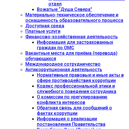
отдел
Вожатые “Душа Севера”
Материально-техническое обеспечение и
оснащенность образовательного процесса
Доступная среда
Платные услуги
Финансово-хозяйственная деятельность
Информация для застрахованных
граждан по ОМС
Вакантные места для приёма (перевода)
обучающихся
Международное сотрудничество
Антикоррупционная деятельность
Нормативные правовые и иные акты в
сфере противодействия коррупции
Кодекс профессиональной этики и
служебного поведения сотрудника
О комиссии по урегулированию
конфликта интересов
Обратная связь для сообщений о
фактах коррупции
Информация о реализации
постановления Правительства