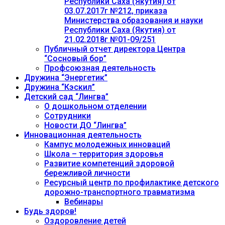
Республики Саха (Якутия) от
03.07.2017г №212, приказа
Министерства образования и науки
Республики Саха (Якутия) от
21.02.2018г №01-09/251
Публичный отчет директора Центра
“Сосновый бор”
Профсоюзная деятельность
Дружина “Энергетик”
Дружина “Кэскил”
Детский сад “Лингва”
О дошкольном отделении
Сотрудники
Новости ДО “Лингва”
Инновационная деятельность
Кампус молодежных инноваций
Школа – территория здоровья
Развитие компетенций здоровой
бережливой личности
Ресурсный центр по профилактике детского
дорожно-транспортного травматизма
Вебинары
Будь здоров!
Оздоровление детей