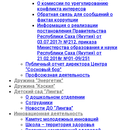
О комиссии по урегулированию
конфликта интересов
Обратная связь для сообщений о
фактах коррупции
Информация о реализации
постановления Правительства
Республики Саха (Якутия) от
03.07.2017г №212, приказа
Министерства образования и науки
Республики Саха (Якутия) от
21.02.2018г №01-09/251
Публичный отчет директора Центра
“Сосновый бор”
Профсоюзная деятельность
Дружина “Энергетик”
Дружина “Кэскил”
Детский сад “Лингва”
О дошкольном отделении
Сотрудники
Новости ДО “Лингва”
Инновационная деятельность
Кампус молодежных инноваций
Школа – территория здоровья