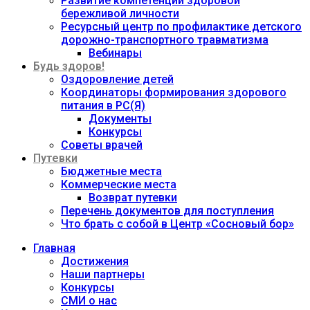
Развитие компетенций здоровой
бережливой личности
Ресурсный центр по профилактике детского
дорожно-транспортного травматизма
Вебинары
Будь здоров!
Оздоровление детей
Координаторы формирования здорового
питания в РС(Я)
Документы
Конкурсы
Советы врачей
Путевки
Бюджетные места
Коммерческие места
Возврат путевки
Перечень документов для поступления
Что брать с собой в Центр «Сосновый бор»
Главная
Достижения
Наши партнеры
Конкурсы
СМИ о нас