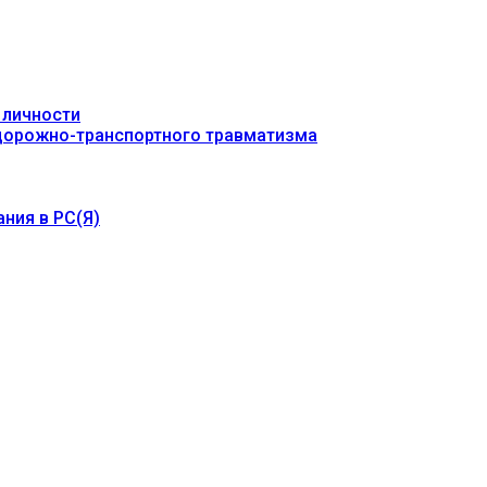
 личности
 дорожно-транспортного травматизма
ния в РС(Я)