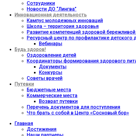
Сотрудники
Новости ДО “Лингва”
Инновационная деятельность
Кампус молодежных инноваций
Школа – территория здоровья
Развитие компетенций здоровой бережливой
Ресурсный центр по профилактике детского
Вебинары
Будь здоров!
Оздоровление детей
Координаторы формирования здорового пита
Документы
Конкурсы
Советы врачей
Путевки
Бюджетные места
Коммерческие места
Возврат путевки
Перечень документов для поступления
Что брать с собой в Центр «Сосновый бор»
Главная
Достижения
Наши партнеры