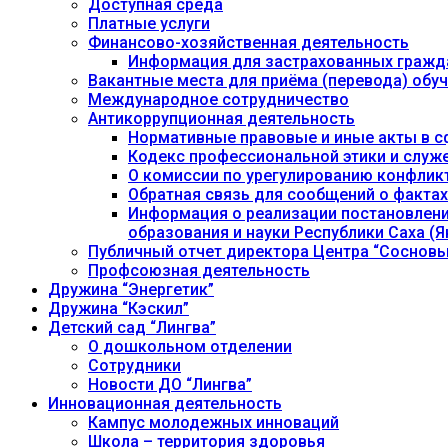
Доступная среда
Платные услуги
Финансово-хозяйственная деятельность
Информация для застрахованных гражд
Вакантные места для приёма (перевода) об
Международное сотрудничество
Антикоррупционная деятельность
Нормативные правовые и иные акты в с
Кодекс профессиональной этики и служ
О комиссии по урегулированию конфлик
Обратная связь для сообщений о фактах
Информация о реализации постановления
образования и науки Республики Саха (Як
Публичный отчет директора Центра “Сосновы
Профсоюзная деятельность
Дружина “Энергетик”
Дружина “Кэскил”
Детский сад “Лингва”
О дошкольном отделении
Сотрудники
Новости ДО “Лингва”
Инновационная деятельность
Кампус молодежных инноваций
Школа – территория здоровья