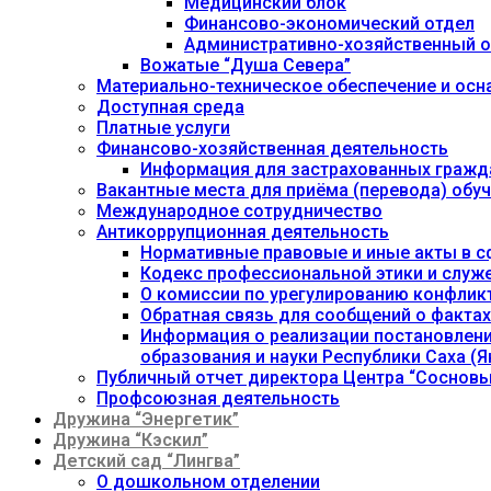
Медицинский блок
Финансово-экономический отдел
Административно-хозяйственный о
Вожатые “Душа Севера”
Материально-техническое обеспечение и осн
Доступная среда
Платные услуги
Финансово-хозяйственная деятельность
Информация для застрахованных гражд
Вакантные места для приёма (перевода) об
Международное сотрудничество
Антикоррупционная деятельность
Нормативные правовые и иные акты в с
Кодекс профессиональной этики и служ
О комиссии по урегулированию конфлик
Обратная связь для сообщений о фактах
Информация о реализации постановления
образования и науки Республики Саха (Як
Публичный отчет директора Центра “Сосновы
Профсоюзная деятельность
Дружина “Энергетик”
Дружина “Кэскил”
Детский сад “Лингва”
О дошкольном отделении