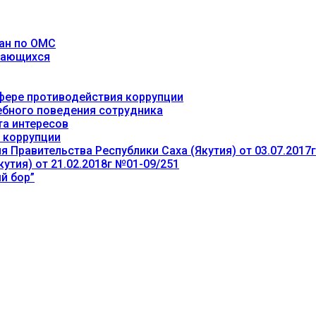
ан по ОМС
учающихся
фере противодействия коррупции
ебного поведения сотрудника
та интересов
 коррупции
 Правительства Республики Саха (Якутия) от 03.07.2017
утия) от 21.02.2018г №01-09/251
й бор”