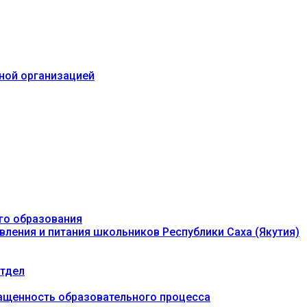
ьной организацией
го образования
вления и питания школьников Республики Саха (Якутия)
тдел
ащенность образовательного процесса