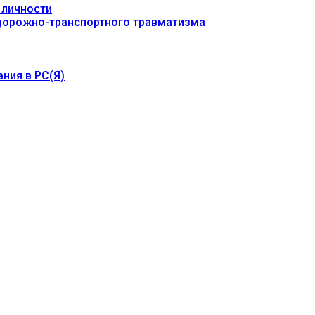
 личности
 дорожно-транспортного травматизма
ния в РС(Я)