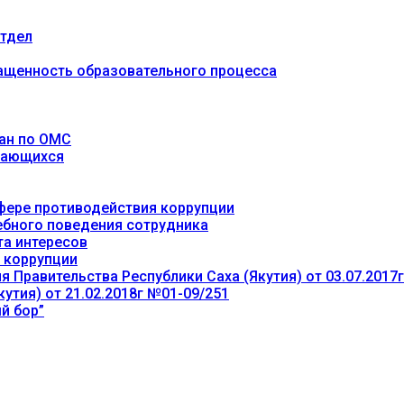
тдел
ащенность образовательного процесса
ан по ОМС
учающихся
фере противодействия коррупции
ебного поведения сотрудника
та интересов
 коррупции
 Правительства Республики Саха (Якутия) от 03.07.2017
утия) от 21.02.2018г №01-09/251
й бор”