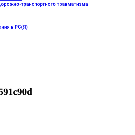
 дорожно-транспортного травматизма
ния в РС(Я)
7591c90d