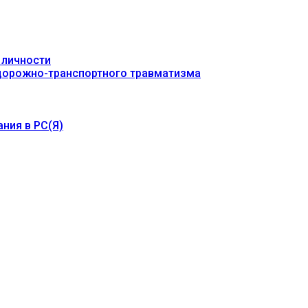
 личности
 дорожно-транспортного травматизма
ния в РС(Я)