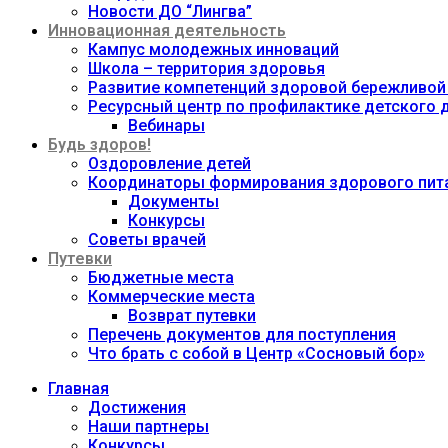
Новости ДО “Лингва”
Инновационная деятельность
Кампус молодежных инноваций
Школа – территория здоровья
Развитие компетенций здоровой бережливой
Ресурсный центр по профилактике детского
Вебинары
Будь здоров!
Оздоровление детей
Координаторы формирования здорового пита
Документы
Конкурсы
Советы врачей
Путевки
Бюджетные места
Коммерческие места
Возврат путевки
Перечень документов для поступления
Что брать с собой в Центр «Сосновый бор»
Главная
Достижения
Наши партнеры
Конкурсы