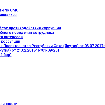
ан по ОМС
учающихся
фере противодействия коррупции
ебного поведения сотрудника
та интересов
 коррупции
 Правительства Республики Саха (Якутия) от 03.07.2017
утия) от 21.02.2018г №01-09/251
й бор”
 личности