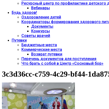
Ресурсный центр по профилактике детского
Вебинары
Будь здоров!
Оздоровление детей
Координаторы формирования здорового пита
Документы
Конкурсы
Советы врачей
Путевки
Бюджетные места
Коммерческие места
Возврат путевки
Перечень документов для поступления
Что брать с собой в Центр «Сосновый бор»
3c3d36cc-c759-4c29-bf44-1da8