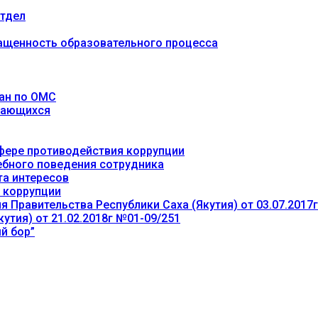
тдел
ащенность образовательного процесса
ан по ОМС
учающихся
фере противодействия коррупции
ебного поведения сотрудника
та интересов
 коррупции
 Правительства Республики Саха (Якутия) от 03.07.2017
утия) от 21.02.2018г №01-09/251
й бор”