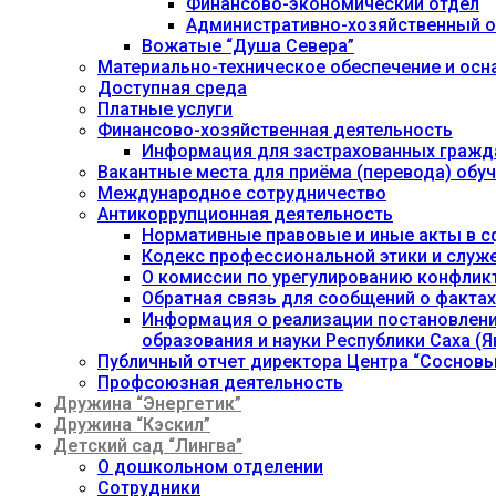
Финансово-экономический отдел
Административно-хозяйственный о
Вожатые “Душа Севера”
Материально-техническое обеспечение и осн
Доступная среда
Платные услуги
Финансово-хозяйственная деятельность
Информация для застрахованных гражд
Вакантные места для приёма (перевода) об
Международное сотрудничество
Антикоррупционная деятельность
Нормативные правовые и иные акты в с
Кодекс профессиональной этики и служ
О комиссии по урегулированию конфлик
Обратная связь для сообщений о фактах
Информация о реализации постановления
образования и науки Республики Саха (Як
Публичный отчет директора Центра “Сосновы
Профсоюзная деятельность
Дружина “Энергетик”
Дружина “Кэскил”
Детский сад “Лингва”
О дошкольном отделении
Сотрудники