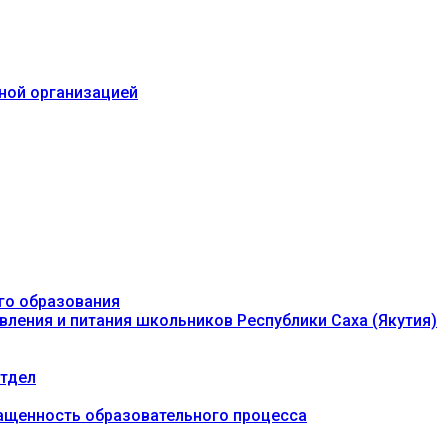
ьной организацией
го образования
вления и питания школьников Республики Саха (Якутия)
тдел
ащенность образовательного процесса