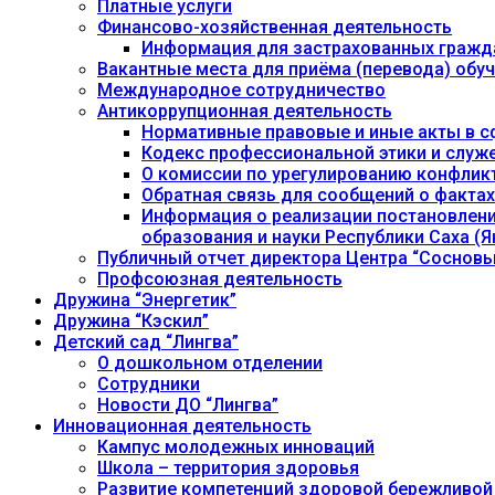
Платные услуги
Финансово-хозяйственная деятельность
Информация для застрахованных гражд
Вакантные места для приёма (перевода) об
Международное сотрудничество
Антикоррупционная деятельность
Нормативные правовые и иные акты в с
Кодекс профессиональной этики и служ
О комиссии по урегулированию конфлик
Обратная связь для сообщений о фактах
Информация о реализации постановления
образования и науки Республики Саха (Як
Публичный отчет директора Центра “Сосновы
Профсоюзная деятельность
Дружина “Энергетик”
Дружина “Кэскил”
Детский сад “Лингва”
О дошкольном отделении
Сотрудники
Новости ДО “Лингва”
Инновационная деятельность
Кампус молодежных инноваций
Школа – территория здоровья
Развитие компетенций здоровой бережливой