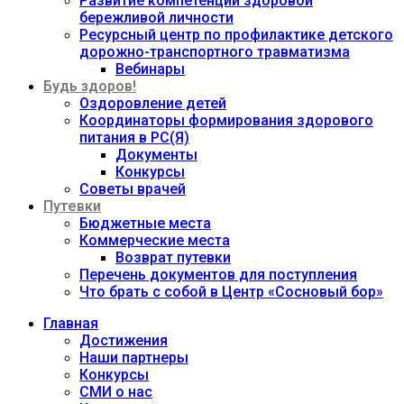
Развитие компетенций здоровой
бережливой личности
Ресурсный центр по профилактике детского
дорожно-транспортного травматизма
Вебинары
Будь здоров!
Оздоровление детей
Координаторы формирования здорового
питания в РС(Я)
Документы
Конкурсы
Советы врачей
Путевки
Бюджетные места
Коммерческие места
Возврат путевки
Перечень документов для поступления
Что брать с собой в Центр «Сосновый бор»
Главная
Достижения
Наши партнеры
Конкурсы
СМИ о нас