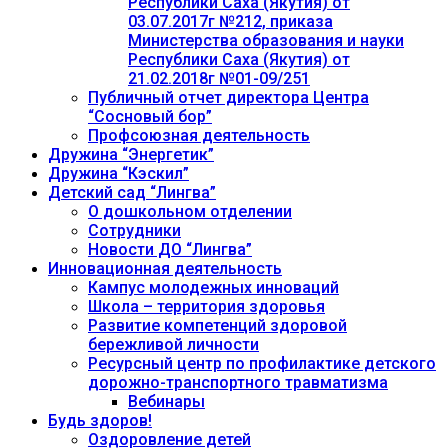
Республики Саха (Якутия) от
03.07.2017г №212, приказа
Министерства образования и науки
Республики Саха (Якутия) от
21.02.2018г №01-09/251
Публичный отчет директора Центра
“Сосновый бор”
Профсоюзная деятельность
Дружина “Энергетик”
Дружина “Кэскил”
Детский сад “Лингва”
О дошкольном отделении
Сотрудники
Новости ДО “Лингва”
Инновационная деятельность
Кампус молодежных инноваций
Школа – территория здоровья
Развитие компетенций здоровой
бережливой личности
Ресурсный центр по профилактике детского
дорожно-транспортного травматизма
Вебинары
Будь здоров!
Оздоровление детей