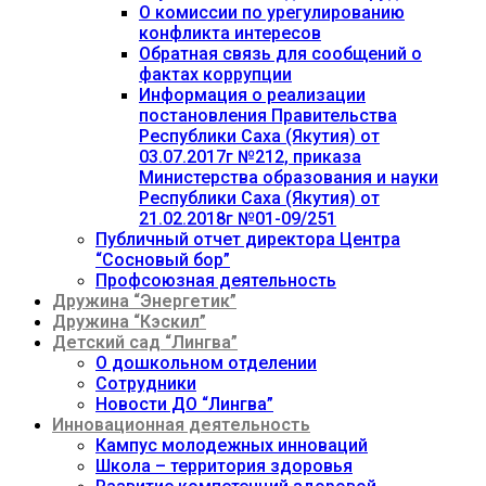
О комиссии по урегулированию
конфликта интересов
Обратная связь для сообщений о
фактах коррупции
Информация о реализации
постановления Правительства
Республики Саха (Якутия) от
03.07.2017г №212, приказа
Министерства образования и науки
Республики Саха (Якутия) от
21.02.2018г №01-09/251
Публичный отчет директора Центра
“Сосновый бор”
Профсоюзная деятельность
Дружина “Энергетик”
Дружина “Кэскил”
Детский сад “Лингва”
О дошкольном отделении
Сотрудники
Новости ДО “Лингва”
Инновационная деятельность
Кампус молодежных инноваций
Школа – территория здоровья