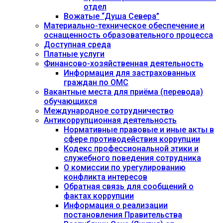
отдел
Вожатые “Душа Севера”
Материально-техническое обеспечение и
оснащенность образовательного процесса
Доступная среда
Платные услуги
Финансово-хозяйственная деятельность
Информация для застрахованных
граждан по ОМС
Вакантные места для приёма (перевода)
обучающихся
Международное сотрудничество
Антикоррупционная деятельность
Нормативные правовые и иные акты в
сфере противодействия коррупции
Кодекс профессиональной этики и
служебного поведения сотрудника
О комиссии по урегулированию
конфликта интересов
Обратная связь для сообщений о
фактах коррупции
Информация о реализации
постановления Правительства