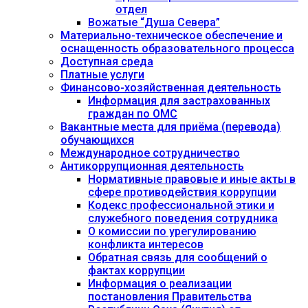
отдел
Вожатые “Душа Севера”
Материально-техническое обеспечение и
оснащенность образовательного процесса
Доступная среда
Платные услуги
Финансово-хозяйственная деятельность
Информация для застрахованных
граждан по ОМС
Вакантные места для приёма (перевода)
обучающихся
Международное сотрудничество
Антикоррупционная деятельность
Нормативные правовые и иные акты в
сфере противодействия коррупции
Кодекс профессиональной этики и
служебного поведения сотрудника
О комиссии по урегулированию
конфликта интересов
Обратная связь для сообщений о
фактах коррупции
Информация о реализации
постановления Правительства