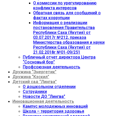
О комиссии по урегулированию
конфликта интересов
Обратная связь для сообщений о
фактах коррупции
Информация о реализации
постановления Правительства
Республики Саха (Якутия) от
03.07.2017г №212, приказа
Министерства образования и науки
Республики Саха (Якутия) от
21.02.2018г №01-09/251
Публичный отчет директора Центра
“Сосновый бор”
Профсоюзная деятельность
Дружина “Энергетик”
Дружина “Кэскил”
Детский сад “Лингва”
О дошкольном отделении
Сотрудники
Новости ДО “Лингва”
Инновационная деятельность
Кампус молодежных инноваций
Школа – территория здоровья