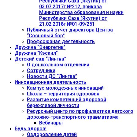
Республики Саха (Якутия) от
03.07.2017г №212, приказа
Министерства образования и науки
Республики Саха (Якутия) от
21.02.2018г №01-09/251
Публичный отчет директора Центра
“Сосновый бор”
Профсоюзная деятельность
Дружина “Энергетик”
Дружина “Кэскил”
Детский сад “Лингва”
О дошкольном отделении
Сотрудники
Новости ДО “Лингва”
Инновационная деятельность
Кампус молодежных инноваций
Школа – территория здоровья
Развитие компетенций здоровой
бережливой личности
Ресурсный центр по профилактике детского
дорожно-транспортного травматизма
Вебинары
Будь здоров!
Оздоровление детей