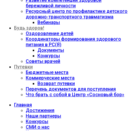
Развитие компетенций здоровой
бережливой личности
Ресурсный центр по профилактике детского
дорожно-транспортного травматизма
Вебинары
Будь здоров!
Оздоровление детей
Координаторы формирования здорового
питания в РС(Я)
Документы
Конкурсы
Советы врачей
Путевки
Бюджетные места
Коммерческие места
Возврат путевки
Перечень документов для поступления
Что брать с собой в Центр «Сосновый бор»
Главная
Достижения
Наши партнеры
Конкурсы
СМИ о нас