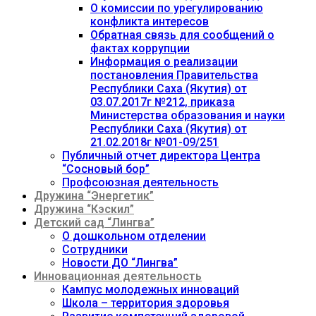
О комиссии по урегулированию
конфликта интересов
Обратная связь для сообщений о
фактах коррупции
Информация о реализации
постановления Правительства
Республики Саха (Якутия) от
03.07.2017г №212, приказа
Министерства образования и науки
Республики Саха (Якутия) от
21.02.2018г №01-09/251
Публичный отчет директора Центра
“Сосновый бор”
Профсоюзная деятельность
Дружина “Энергетик”
Дружина “Кэскил”
Детский сад “Лингва”
О дошкольном отделении
Сотрудники
Новости ДО “Лингва”
Инновационная деятельность
Кампус молодежных инноваций
Школа – территория здоровья