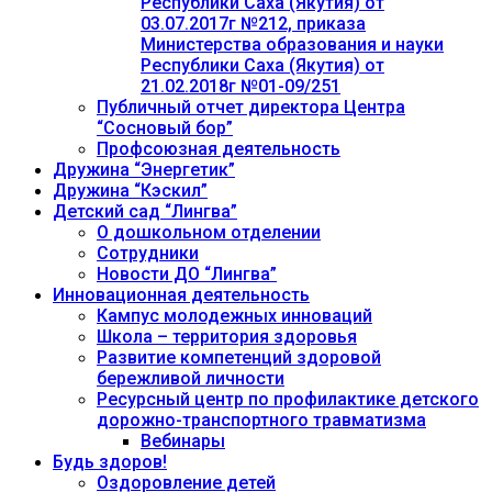
Республики Саха (Якутия) от
03.07.2017г №212, приказа
Министерства образования и науки
Республики Саха (Якутия) от
21.02.2018г №01-09/251
Публичный отчет директора Центра
“Сосновый бор”
Профсоюзная деятельность
Дружина “Энергетик”
Дружина “Кэскил”
Детский сад “Лингва”
О дошкольном отделении
Сотрудники
Новости ДО “Лингва”
Инновационная деятельность
Кампус молодежных инноваций
Школа – территория здоровья
Развитие компетенций здоровой
бережливой личности
Ресурсный центр по профилактике детского
дорожно-транспортного травматизма
Вебинары
Будь здоров!
Оздоровление детей