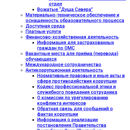
отдел
Вожатые “Душа Севера”
Материально-техническое обеспечение и
оснащенность образовательного процесса
Доступная среда
Платные услуги
Финансово-хозяйственная деятельность
Информация для застрахованных
граждан по ОМС
Вакантные места для приёма (перевода)
обучающихся
Международное сотрудничество
Антикоррупционная деятельность
Нормативные правовые и иные акты в
сфере противодействия коррупции
Кодекс профессиональной этики и
служебного поведения сотрудника
О комиссии по урегулированию
конфликта интересов
Обратная связь для сообщений о
фактах коррупции
Информация о реализации
постановления Правительства