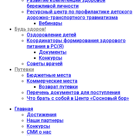
Развитие компетенций здоровой
бережливой личности
Ресурсный центр по профилактике детского
дорожно-транспортного травматизма
Вебинары
Будь здоров!
Оздоровление детей
Координаторы формирования здорового
питания в РС(Я)
Документы
Конкурсы
Советы врачей
Путевки
Бюджетные места
Коммерческие места
Возврат путевки
Перечень документов для поступления
Что брать с собой в Центр «Сосновый бор»
Главная
Достижения
Наши партнеры
Конкурсы
СМИ о нас