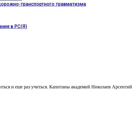
 дорожно-транспортного травматизма
ния в РС(Я)
читься и еше раз учиться. Капитаны академий Николаев Арсенти