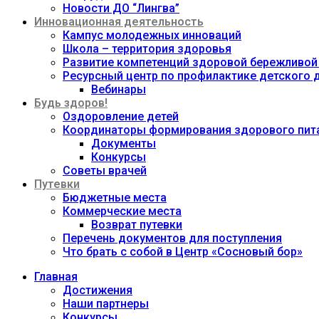
Новости ДО “Лингва”
Инновационная деятельность
Кампус молодежных инноваций
Школа – территория здоровья
Развитие компетенций здоровой бережливой
Ресурсный центр по профилактике детского
Вебинары
Будь здоров!
Оздоровление детей
Координаторы формирования здорового пита
Документы
Конкурсы
Советы врачей
Путевки
Бюджетные места
Коммерческие места
Возврат путевки
Перечень документов для поступления
Что брать с собой в Центр «Сосновый бор»
Главная
Достижения
Наши партнеры
Конкурсы