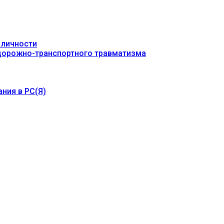
 личности
 дорожно-транспортного травматизма
ния в РС(Я)