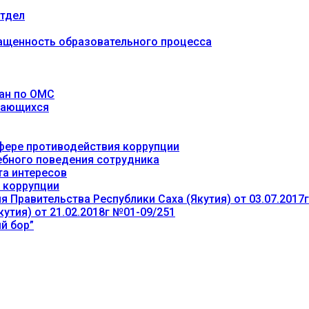
тдел
ащенность образовательного процесса
ан по ОМС
учающихся
фере противодействия коррупции
ебного поведения сотрудника
та интересов
 коррупции
 Правительства Республики Саха (Якутия) от 03.07.2017
утия) от 21.02.2018г №01-09/251
й бор”