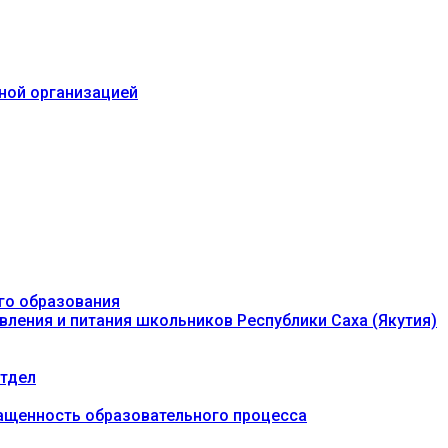
ьной организацией
го образования
вления и питания школьников Республики Саха (Якутия)
тдел
ащенность образовательного процесса