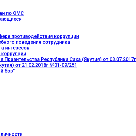
ан по ОМС
учающихся
фере противодействия коррупции
ебного поведения сотрудника
та интересов
 коррупции
 Правительства Республики Саха (Якутия) от 03.07.2017
утия) от 21.02.2018г №01-09/251
й бор”
 личности