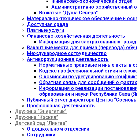
Финансово-экономический отдел
Административно-хозяйственный о
Вожатые “Душа Севера”
Материально-техническое обеспечение и осн
Доступная среда
Платные услуги
Финансово-хозяйственная деятельность
Информация для застрахованных гражд
Вакантные места для приёма (перевода) об
Международное сотрудничество
Антикоррупционная деятельность
Нормативные правовые и иные акты в с
Кодекс профессиональной этики и служ
О комиссии по урегулированию конфлик
Обратная связь для сообщений о фактах
Информация о реализации постановления
образования и науки Республики Саха (Як
Публичный отчет директора Центра “Сосновы
Профсоюзная деятельность
Дружина “Энергетик”
Дружина “Кэскил”
Детский сад “Лингва”
О дошкольном отделении
Сотрудники