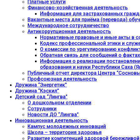
Платные услуги
Финансово-хозяйственная деятельность
Информация для застрахованных гражд
Вакантные места для приёма (перевода) об
Международное сотрудничество
Антикоррупционная деятельность
Нормативные правовые и иные акты в с
Кодекс профессиональной этики и служ
О комиссии по урегулированию конфлик
Обратная связь для сообщений о фактах
Информация о реализации постановления
образования и науки Республики Саха (Як
Публичный отчет директора Центра “Сосновы
Профсоюзная деятельность
Дружина “Энергетик”
Дружина “Кэскил”
Детский сад “Лингва”
О дошкольном отделении
Сотрудники
Новости ДО “Лингва”
Инновационная деятельность
Кампус молодежных инноваций
Школа – территория здоровья
Развитие компетенций здоровой бережливой