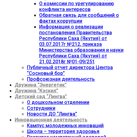
О комиссии по урегулированию
конфликта интересов
Обратная связь для сообщений о
фактах коррупции
Информация о реализации
постановления Правительства
Республики Саха (Якутия) от
03.07.2017г №212, приказа
Министерства образования и науки
Республики Саха (Якутия) от
21.02.2018г №01-09/251
Публичный отчет директора Центра
“Сосновый бор”
Профсоюзная деятельность
Дружина “Энергетик”
Дружина “Кэскил”
Детский сад “Лингва”
О дошкольном отделении
Сотрудники
Новости ДО “Лингва”
Инновационная деятельность
Кампус молодежных инноваций
Школа – территория здоровья