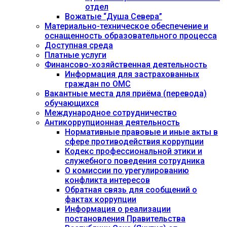
отдел
Вожатые “Душа Севера”
Материально-техническое обеспечение и
оснащенность образовательного процесса
Доступная среда
Платные услуги
Финансово-хозяйственная деятельность
Информация для застрахованных
граждан по ОМС
Вакантные места для приёма (перевода)
обучающихся
Международное сотрудничество
Антикоррупционная деятельность
Нормативные правовые и иные акты в
сфере противодействия коррупции
Кодекс профессиональной этики и
служебного поведения сотрудника
О комиссии по урегулированию
конфликта интересов
Обратная связь для сообщений о
фактах коррупции
Информация о реализации
постановления Правительства