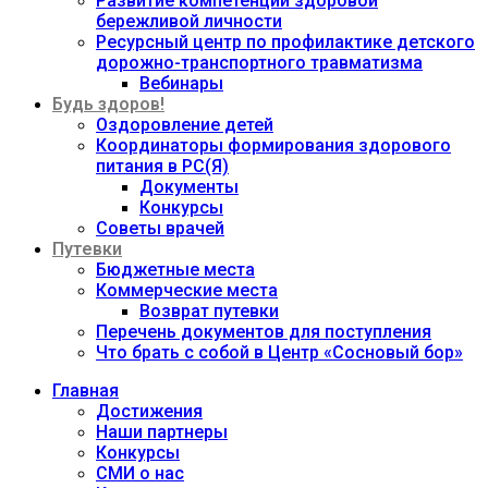
Развитие компетенций здоровой
бережливой личности
Ресурсный центр по профилактике детского
дорожно-транспортного травматизма
Вебинары
Будь здоров!
Оздоровление детей
Координаторы формирования здорового
питания в РС(Я)
Документы
Конкурсы
Советы врачей
Путевки
Бюджетные места
Коммерческие места
Возврат путевки
Перечень документов для поступления
Что брать с собой в Центр «Сосновый бор»
Главная
Достижения
Наши партнеры
Конкурсы
СМИ о нас