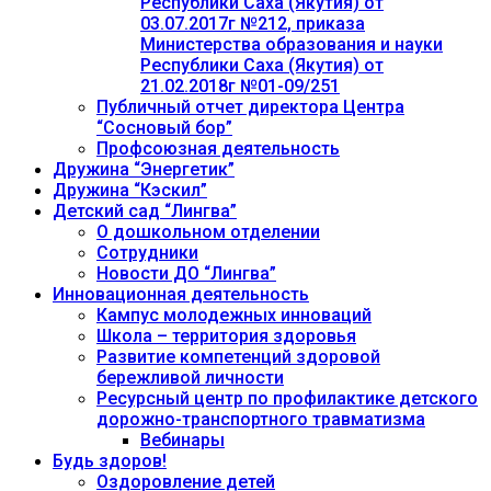
Республики Саха (Якутия) от
03.07.2017г №212, приказа
Министерства образования и науки
Республики Саха (Якутия) от
21.02.2018г №01-09/251
Публичный отчет директора Центра
“Сосновый бор”
Профсоюзная деятельность
Дружина “Энергетик”
Дружина “Кэскил”
Детский сад “Лингва”
О дошкольном отделении
Сотрудники
Новости ДО “Лингва”
Инновационная деятельность
Кампус молодежных инноваций
Школа – территория здоровья
Развитие компетенций здоровой
бережливой личности
Ресурсный центр по профилактике детского
дорожно-транспортного травматизма
Вебинары
Будь здоров!
Оздоровление детей