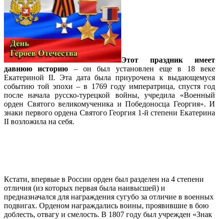
Этот праздник имеет
давнюю историю
– он был установлен еще в 18 веке
Екатериной II. Эта дата была приурочена к выдающемуся
событию той эпохи – в 1769 году императрица, спустя год
после начала русско-турецкой войны, учредила «Военный
орден Святого великомученика и Победоносца Георгия». И
знаки первого ордена Святого Георгия 1-й степени Екатерина
II возложила на себя.
Кстати, впервые в России орден был разделен на 4 степени
отличия (из которых первая была наивысшей) и
предназначался для награждения сугубо за отличие в военных
подвигах. Орденом награждались воины, проявившие в бою
доблесть, отвагу и смелость. В 1807 году был учрежден «Знак