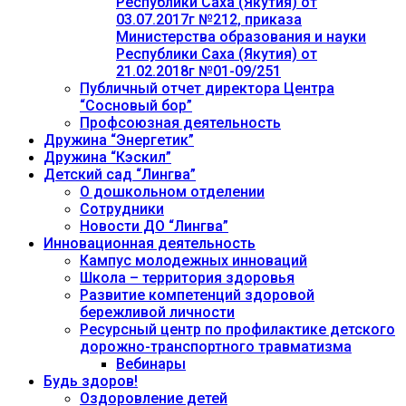
Республики Саха (Якутия) от
03.07.2017г №212, приказа
Министерства образования и науки
Республики Саха (Якутия) от
21.02.2018г №01-09/251
Публичный отчет директора Центра
“Сосновый бор”
Профсоюзная деятельность
Дружина “Энергетик”
Дружина “Кэскил”
Детский сад “Лингва”
О дошкольном отделении
Сотрудники
Новости ДО “Лингва”
Инновационная деятельность
Кампус молодежных инноваций
Школа – территория здоровья
Развитие компетенций здоровой
бережливой личности
Ресурсный центр по профилактике детского
дорожно-транспортного травматизма
Вебинары
Будь здоров!
Оздоровление детей