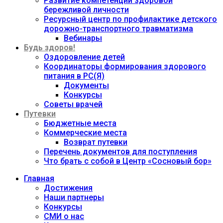
Развитие компетенций здоровой
бережливой личности
Ресурсный центр по профилактике детского
дорожно-транспортного травматизма
Вебинары
Будь здоров!
Оздоровление детей
Координаторы формирования здорового
питания в РС(Я)
Документы
Конкурсы
Советы врачей
Путевки
Бюджетные места
Коммерческие места
Возврат путевки
Перечень документов для поступления
Что брать с собой в Центр «Сосновый бор»
Главная
Достижения
Наши партнеры
Конкурсы
СМИ о нас