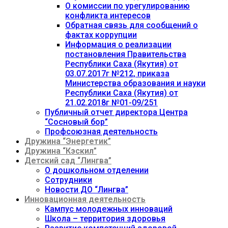
О комиссии по урегулированию
конфликта интересов
Обратная связь для сообщений о
фактах коррупции
Информация о реализации
постановления Правительства
Республики Саха (Якутия) от
03.07.2017г №212, приказа
Министерства образования и науки
Республики Саха (Якутия) от
21.02.2018г №01-09/251
Публичный отчет директора Центра
“Сосновый бор”
Профсоюзная деятельность
Дружина “Энергетик”
Дружина “Кэскил”
Детский сад “Лингва”
О дошкольном отделении
Сотрудники
Новости ДО “Лингва”
Инновационная деятельность
Кампус молодежных инноваций
Школа – территория здоровья