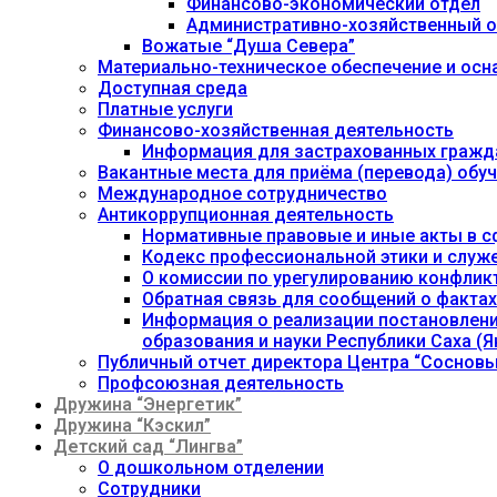
Финансово-экономический отдел
Административно-хозяйственный о
Вожатые “Душа Севера”
Материально-техническое обеспечение и осн
Доступная среда
Платные услуги
Финансово-хозяйственная деятельность
Информация для застрахованных гражд
Вакантные места для приёма (перевода) об
Международное сотрудничество
Антикоррупционная деятельность
Нормативные правовые и иные акты в с
Кодекс профессиональной этики и служ
О комиссии по урегулированию конфлик
Обратная связь для сообщений о фактах
Информация о реализации постановления
образования и науки Республики Саха (Як
Публичный отчет директора Центра “Сосновы
Профсоюзная деятельность
Дружина “Энергетик”
Дружина “Кэскил”
Детский сад “Лингва”
О дошкольном отделении
Сотрудники