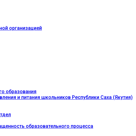
ьной организацией
го образования
вления и питания школьников Республики Саха (Якутия)
тдел
ащенность образовательного процесса