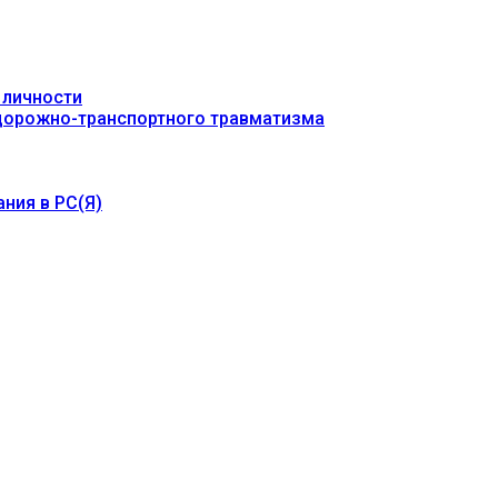
 личности
 дорожно-транспортного травматизма
ния в РС(Я)