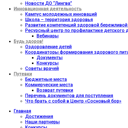
Новости ДО “Лингва”
Инновационная деятельность
Кампус молодежных инноваций
Школа – территория здоровья
Развитие компетенций здоровой бережливой
Ресурсный центр по профилактике детского
Вебинары
Будь здоров!
Оздоровление детей
Координаторы формирования здорового пита
Документы
Конкурсы
Советы врачей
Путевки
Бюджетные места
Коммерческие места
Возврат путевки
Перечень документов для поступления
Что брать с собой в Центр «Сосновый бор»
Главная
Достижения
Наши партнеры
Конкурсы