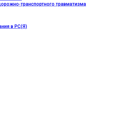
 дорожно-транспортного травматизма
ния в РС(Я)