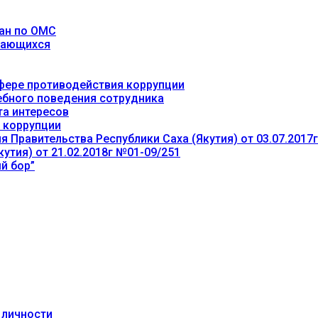
ан по ОМС
учающихся
фере противодействия коррупции
ебного поведения сотрудника
та интересов
 коррупции
 Правительства Республики Саха (Якутия) от 03.07.2017
утия) от 21.02.2018г №01-09/251
й бор”
 личности