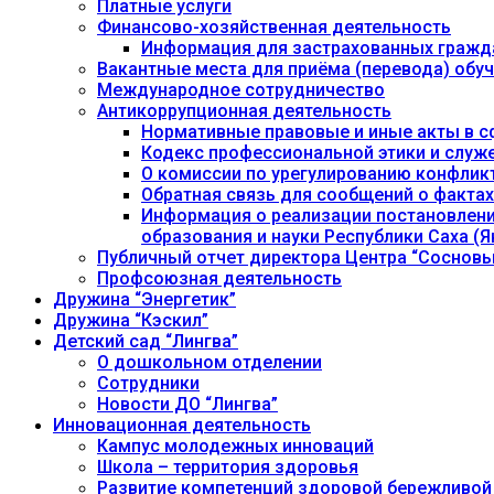
Платные услуги
Финансово-хозяйственная деятельность
Информация для застрахованных гражд
Вакантные места для приёма (перевода) об
Международное сотрудничество
Антикоррупционная деятельность
Нормативные правовые и иные акты в с
Кодекс профессиональной этики и служ
О комиссии по урегулированию конфлик
Обратная связь для сообщений о фактах
Информация о реализации постановления
образования и науки Республики Саха (Як
Публичный отчет директора Центра “Сосновы
Профсоюзная деятельность
Дружина “Энергетик”
Дружина “Кэскил”
Детский сад “Лингва”
О дошкольном отделении
Сотрудники
Новости ДО “Лингва”
Инновационная деятельность
Кампус молодежных инноваций
Школа – территория здоровья
Развитие компетенций здоровой бережливой