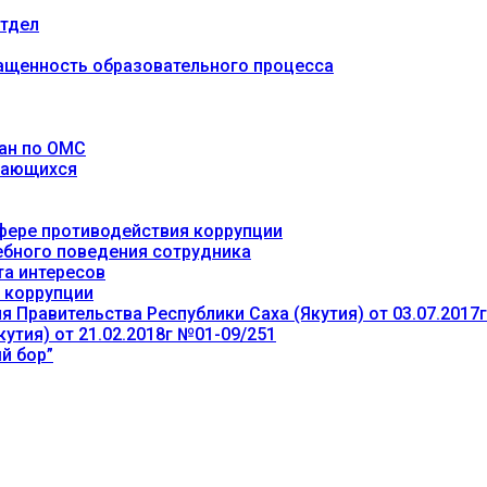
тдел
ащенность образовательного процесса
ан по ОМС
учающихся
фере противодействия коррупции
ебного поведения сотрудника
та интересов
 коррупции
 Правительства Республики Саха (Якутия) от 03.07.2017
утия) от 21.02.2018г №01-09/251
й бор”