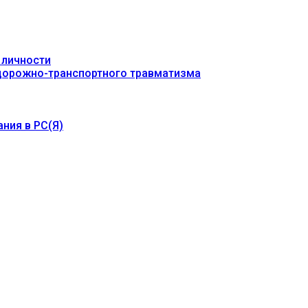
 личности
 дорожно-транспортного травматизма
ния в РС(Я)