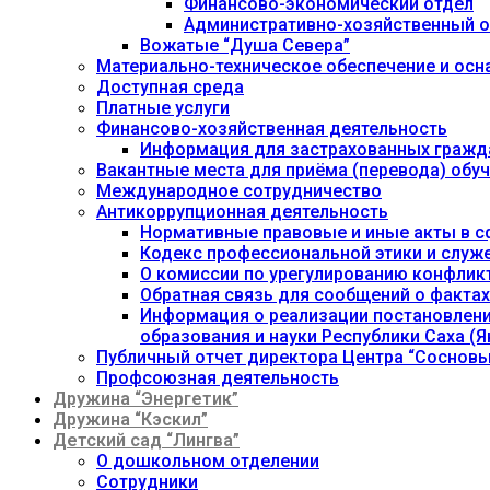
Финансово-экономический отдел
Административно-хозяйственный о
Вожатые “Душа Севера”
Материально-техническое обеспечение и осн
Доступная среда
Платные услуги
Финансово-хозяйственная деятельность
Информация для застрахованных гражд
Вакантные места для приёма (перевода) об
Международное сотрудничество
Антикоррупционная деятельность
Нормативные правовые и иные акты в с
Кодекс профессиональной этики и служ
О комиссии по урегулированию конфлик
Обратная связь для сообщений о фактах
Информация о реализации постановления
образования и науки Республики Саха (Як
Публичный отчет директора Центра “Сосновы
Профсоюзная деятельность
Дружина “Энергетик”
Дружина “Кэскил”
Детский сад “Лингва”
О дошкольном отделении
Сотрудники