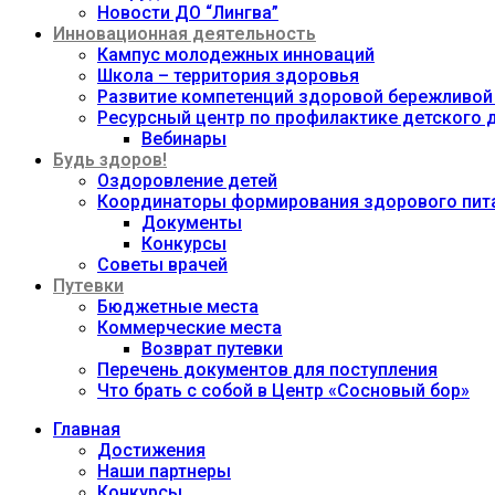
Новости ДО “Лингва”
Инновационная деятельность
Кампус молодежных инноваций
Школа – территория здоровья
Развитие компетенций здоровой бережливой
Ресурсный центр по профилактике детского
Вебинары
Будь здоров!
Оздоровление детей
Координаторы формирования здорового пита
Документы
Конкурсы
Советы врачей
Путевки
Бюджетные места
Коммерческие места
Возврат путевки
Перечень документов для поступления
Что брать с собой в Центр «Сосновый бор»
Главная
Достижения
Наши партнеры
Конкурсы