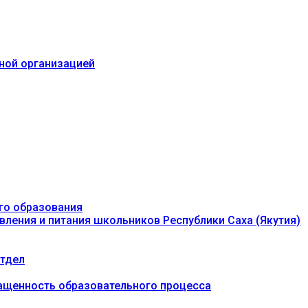
ьной организацией
го образования
вления и питания школьников Республики Саха (Якутия)
тдел
ащенность образовательного процесса