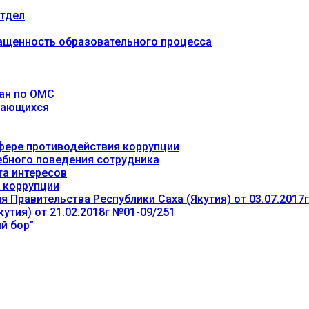
тдел
ащенность образовательного процесса
ан по ОМС
учающихся
фере противодействия коррупции
ебного поведения сотрудника
та интересов
 коррупции
 Правительства Республики Саха (Якутия) от 03.07.2017
утия) от 21.02.2018г №01-09/251
й бор”