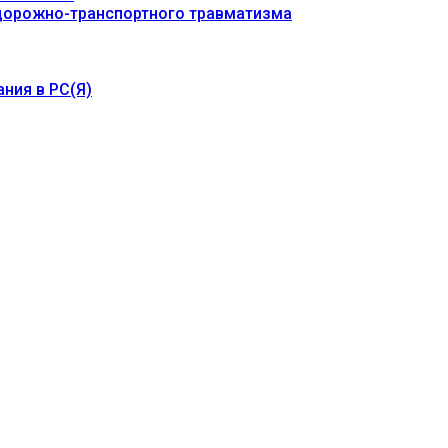
 дорожно-транспортного травматизма
ния в РС(Я)