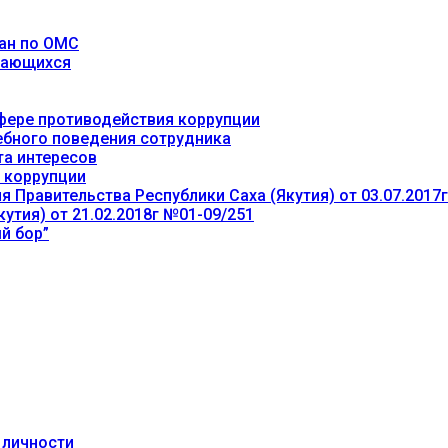
ан по ОМС
учающихся
фере противодействия коррупции
ебного поведения сотрудника
та интересов
 коррупции
 Правительства Республики Саха (Якутия) от 03.07.2017
утия) от 21.02.2018г №01-09/251
й бор”
 личности