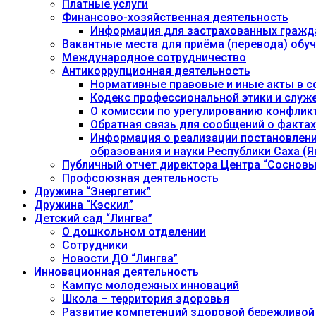
Платные услуги
Финансово-хозяйственная деятельность
Информация для застрахованных гражд
Вакантные места для приёма (перевода) об
Международное сотрудничество
Антикоррупционная деятельность
Нормативные правовые и иные акты в с
Кодекс профессиональной этики и служ
О комиссии по урегулированию конфлик
Обратная связь для сообщений о фактах
Информация о реализации постановления
образования и науки Республики Саха (Як
Публичный отчет директора Центра “Сосновы
Профсоюзная деятельность
Дружина “Энергетик”
Дружина “Кэскил”
Детский сад “Лингва”
О дошкольном отделении
Сотрудники
Новости ДО “Лингва”
Инновационная деятельность
Кампус молодежных инноваций
Школа – территория здоровья
Развитие компетенций здоровой бережливой