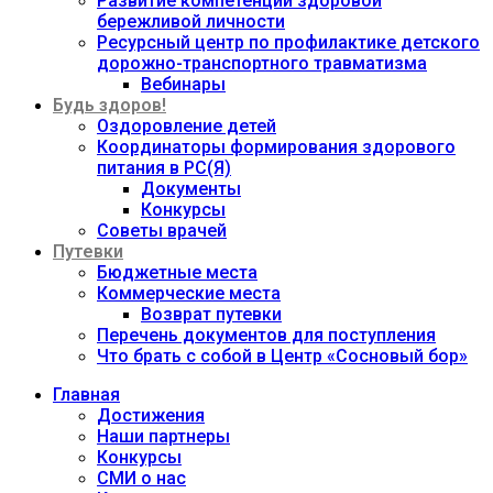
Развитие компетенций здоровой
бережливой личности
Ресурсный центр по профилактике детского
дорожно-транспортного травматизма
Вебинары
Будь здоров!
Оздоровление детей
Координаторы формирования здорового
питания в РС(Я)
Документы
Конкурсы
Советы врачей
Путевки
Бюджетные места
Коммерческие места
Возврат путевки
Перечень документов для поступления
Что брать с собой в Центр «Сосновый бор»
Главная
Достижения
Наши партнеры
Конкурсы
СМИ о нас