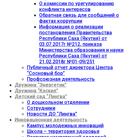
О комиссии по урегулированию
конфликта интересов
Обратная связь для сообщений о
фактах коррупции
Информация о реализации
постановления Правительства
Республики Саха (Якутия) от
03.07.2017г №212, приказа
Министерства образования и науки
Республики Саха (Якутия) от
21.02.2018г №01-09/251
Публичный отчет директора Центра
“Сосновый бор”
Профсоюзная деятельность
Дружина “Энергетик”
Дружина “Кэскил”
Детский сад “Лингва”
О дошкольном отделении
Сотрудники
Новости ДО “Лингва”
Инновационная деятельность
Кампус молодежных инноваций
Школа – территория здоровья