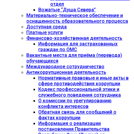
отдел
Вожатые “Душа Севера”
Материально-техническое обеспечение и
оснащенность образовательного процесса
Доступная среда
Платные услуги
Финансово-хозяйственная деятельность
Информация для застрахованных
граждан по ОМС
Вакантные места для приёма (перевода)
обучающихся
Международное сотрудничество
Антикоррупционная деятельность
Нормативные правовые и иные акты в
сфере противодействия коррупции
Кодекс профессиональной этики и
служебного поведения сотрудника
О комиссии по урегулированию
конфликта интересов
Обратная связь для сообщений о
фактах коррупции
Информация о реализации
постановления Правительства