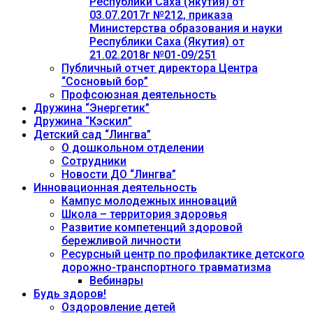
Республики Саха (Якутия) от
03.07.2017г №212, приказа
Министерства образования и науки
Республики Саха (Якутия) от
21.02.2018г №01-09/251
Публичный отчет директора Центра
“Сосновый бор”
Профсоюзная деятельность
Дружина “Энергетик”
Дружина “Кэскил”
Детский сад “Лингва”
О дошкольном отделении
Сотрудники
Новости ДО “Лингва”
Инновационная деятельность
Кампус молодежных инноваций
Школа – территория здоровья
Развитие компетенций здоровой
бережливой личности
Ресурсный центр по профилактике детского
дорожно-транспортного травматизма
Вебинары
Будь здоров!
Оздоровление детей