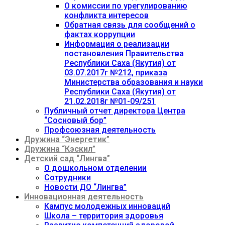
О комиссии по урегулированию
конфликта интересов
Обратная связь для сообщений о
фактах коррупции
Информация о реализации
постановления Правительства
Республики Саха (Якутия) от
03.07.2017г №212, приказа
Министерства образования и науки
Республики Саха (Якутия) от
21.02.2018г №01-09/251
Публичный отчет директора Центра
“Сосновый бор”
Профсоюзная деятельность
Дружина “Энергетик”
Дружина “Кэскил”
Детский сад “Лингва”
О дошкольном отделении
Сотрудники
Новости ДО “Лингва”
Инновационная деятельность
Кампус молодежных инноваций
Школа – территория здоровья