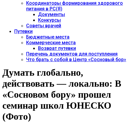
Координаторы формирования здорового
питания в РС(Я)
Документы
Конкурсы
Советы врачей
Путевки
Бюджетные места
Коммерческие места
Возврат путевки
Перечень документов для поступления
Что брать с собой в Центр «Сосновый бор»
Думать глобально,
действовать — локально: В
«Сосновом бору» прошел
семинар школ ЮНЕСКО
(Фото)