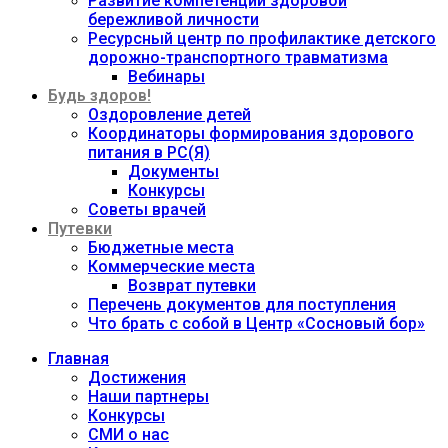
Развитие компетенций здоровой
бережливой личности
Ресурсный центр по профилактике детского
дорожно-транспортного травматизма
Вебинары
Будь здоров!
Оздоровление детей
Координаторы формирования здорового
питания в РС(Я)
Документы
Конкурсы
Советы врачей
Путевки
Бюджетные места
Коммерческие места
Возврат путевки
Перечень документов для поступления
Что брать с собой в Центр «Сосновый бор»
Главная
Достижения
Наши партнеры
Конкурсы
СМИ о нас