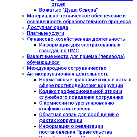
отдел
Вожатые “Душа Севера”
Материально-техническое обеспечение и
оснащенность образовательного процесса
Доступная среда
Платные услуги
Финансово-хозяйственная деятельность
Информация для застрахованных
граждан по ОМС
Вакантные места для приёма (перевода)
обучающихся
Международное сотрудничество
Антикоррупционная деятельность
Нормативные правовые и иные акты в
сфере противодействия коррупции
Кодекс профессиональной этики и
служебного поведения сотрудника
О комиссии по урегулированию
конфликта интересов
Обратная связь для сообщений о
фактах коррупции
Информация о реализации
постановления Правительства