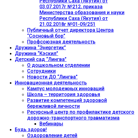
Республики Саха (Якутия) от
03.07.2017г №212, приказа
Министерства образования и науки
Республики Саха (Якутия) от
21.02.2018г №01-09/251
Публичный отчет директора Центра
“Сосновый бор”
Профсоюзная деятельность
Дружина “Энергетик”
Дружина “Кэскил”
Детский сад “Лингва”
О дошкольном отделении
Сотрудники
Новости ДО “Лингва”
Инновационная деятельность
Кампус молодежных инноваций
Школа – территория здоровья
Развитие компетенций здоровой
бережливой личности
Ресурсный центр по профилактике детского
дорожно-транспортного травматизма
Вебинары
Будь здоров!
Оздоровление детей