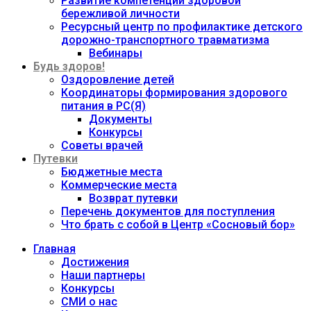
Развитие компетенций здоровой
бережливой личности
Ресурсный центр по профилактике детского
дорожно-транспортного травматизма
Вебинары
Будь здоров!
Оздоровление детей
Координаторы формирования здорового
питания в РС(Я)
Документы
Конкурсы
Советы врачей
Путевки
Бюджетные места
Коммерческие места
Возврат путевки
Перечень документов для поступления
Что брать с собой в Центр «Сосновый бор»
Главная
Достижения
Наши партнеры
Конкурсы
СМИ о нас