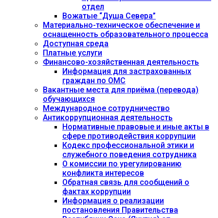
отдел
Вожатые “Душа Севера”
Материально-техническое обеспечение и
оснащенность образовательного процесса
Доступная среда
Платные услуги
Финансово-хозяйственная деятельность
Информация для застрахованных
граждан по ОМС
Вакантные места для приёма (перевода)
обучающихся
Международное сотрудничество
Антикоррупционная деятельность
Нормативные правовые и иные акты в
сфере противодействия коррупции
Кодекс профессиональной этики и
служебного поведения сотрудника
О комиссии по урегулированию
конфликта интересов
Обратная связь для сообщений о
фактах коррупции
Информация о реализации
постановления Правительства