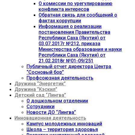
О комиссии по урегулированию
конфликта интересов
Обратная связь для сообщений о
фактах коррупции
Информация о реализации
постановления Правительства
Республики Саха (Якутия) от
03.07.2017г №212, приказа
Министерства образования и науки
Республики Саха (Якутия) от
21.02.2018г №01-09/251
Публичный отчет директора Центра
“Сосновый бор”
Профсоюзная деятельность
Дружина “Энергетик”
Дружина “Кэскил”
Детский сад “Лингва”
О дошкольном отделении
Сотрудники
Новости ДО “Лингва”
Инновационная деятельность
Кампус молодежных инноваций
Школа – территория здоровья