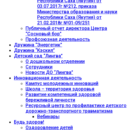
Республики Саха (Якутия) от
03.07.2017г №212, приказа
Министерства образования и науки
Республики Саха (Якутия) от
21.02.2018г №01-09/251
Публичный отчет директора Центра
“Сосновый бор”
Профсоюзная деятельность
Дружина “Энергетик”
Дружина “Кэскил”
Детский сад “Лингва”
О дошкольном отделении
Сотрудники
Новости ДО “Лингва”
Инновационная деятельность
Кампус молодежных инноваций
Школа – территория здоровья
Развитие компетенций здоровой
бережливой личности
Ресурсный центр по профилактике детского
дорожно-транспортного травматизма
Вебинары
Будь здоров!
Оздоровление детей