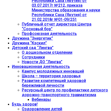
Республики Саха (Якутия) от
03.07.2017г №212, приказа
Министерства образования и науки
Республики Саха (Якутия) от
21.02.2018г №01-09/251
Публичный отчет директора Центра
“Сосновый бор”
Профсоюзная деятельность
Дружина “Энергетик”
Дружина “Кэскил”
Детский сад “Лингва”
О дошкольном отделении
Сотрудники
Новости ДО “Лингва”
Инновационная деятельность
Кампус молодежных инноваций
Школа – территория здоровья
Развитие компетенций здоровой
бережливой личности
Ресурсный центр по профилактике детского
дорожно-транспортного травматизма
Вебинары
Будь здоров!
Оздоровление детей