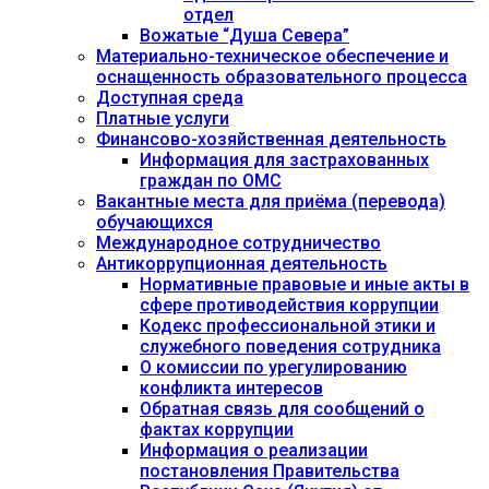
отдел
Вожатые “Душа Севера”
Материально-техническое обеспечение и
оснащенность образовательного процесса
Доступная среда
Платные услуги
Финансово-хозяйственная деятельность
Информация для застрахованных
граждан по ОМС
Вакантные места для приёма (перевода)
обучающихся
Международное сотрудничество
Антикоррупционная деятельность
Нормативные правовые и иные акты в
сфере противодействия коррупции
Кодекс профессиональной этики и
служебного поведения сотрудника
О комиссии по урегулированию
конфликта интересов
Обратная связь для сообщений о
фактах коррупции
Информация о реализации
постановления Правительства