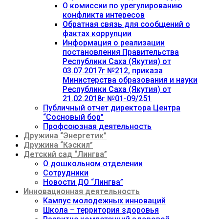
О комиссии по урегулированию
конфликта интересов
Обратная связь для сообщений о
фактах коррупции
Информация о реализации
постановления Правительства
Республики Саха (Якутия) от
03.07.2017г №212, приказа
Министерства образования и науки
Республики Саха (Якутия) от
21.02.2018г №01-09/251
Публичный отчет директора Центра
“Сосновый бор”
Профсоюзная деятельность
Дружина “Энергетик”
Дружина “Кэскил”
Детский сад “Лингва”
О дошкольном отделении
Сотрудники
Новости ДО “Лингва”
Инновационная деятельность
Кампус молодежных инноваций
Школа – территория здоровья