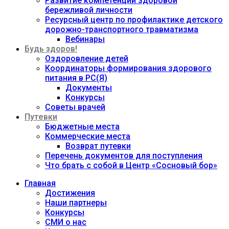
Развитие компетенций здоровой
бережливой личности
Ресурсный центр по профилактике детского
дорожно-транспортного травматизма
Вебинары
Будь здоров!
Оздоровление детей
Координаторы формирования здорового
питания в РС(Я)
Документы
Конкурсы
Советы врачей
Путевки
Бюджетные места
Коммерческие места
Возврат путевки
Перечень документов для поступления
Что брать с собой в Центр «Сосновый бор»
Главная
Достижения
Наши партнеры
Конкурсы
СМИ о нас