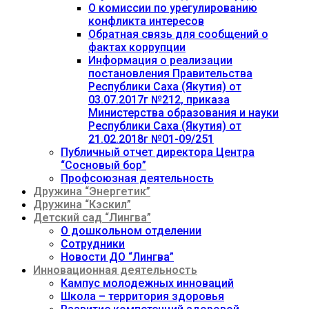
О комиссии по урегулированию
конфликта интересов
Обратная связь для сообщений о
фактах коррупции
Информация о реализации
постановления Правительства
Республики Саха (Якутия) от
03.07.2017г №212, приказа
Министерства образования и науки
Республики Саха (Якутия) от
21.02.2018г №01-09/251
Публичный отчет директора Центра
“Сосновый бор”
Профсоюзная деятельность
Дружина “Энергетик”
Дружина “Кэскил”
Детский сад “Лингва”
О дошкольном отделении
Сотрудники
Новости ДО “Лингва”
Инновационная деятельность
Кампус молодежных инноваций
Школа – территория здоровья