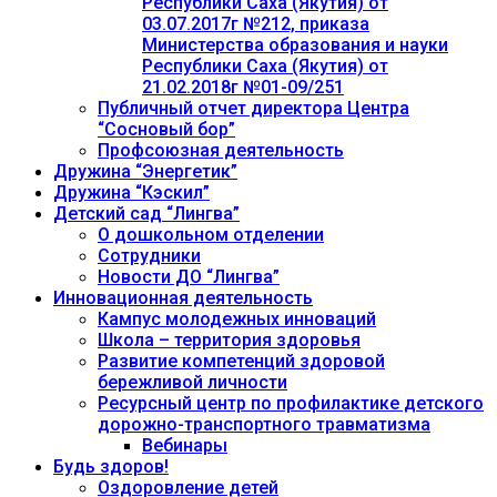
Республики Саха (Якутия) от
03.07.2017г №212, приказа
Министерства образования и науки
Республики Саха (Якутия) от
21.02.2018г №01-09/251
Публичный отчет директора Центра
“Сосновый бор”
Профсоюзная деятельность
Дружина “Энергетик”
Дружина “Кэскил”
Детский сад “Лингва”
О дошкольном отделении
Сотрудники
Новости ДО “Лингва”
Инновационная деятельность
Кампус молодежных инноваций
Школа – территория здоровья
Развитие компетенций здоровой
бережливой личности
Ресурсный центр по профилактике детского
дорожно-транспортного травматизма
Вебинары
Будь здоров!
Оздоровление детей