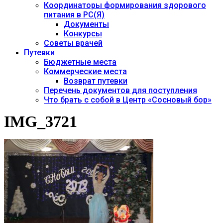
Координаторы формирования здорового
питания в РС(Я)
Документы
Конкурсы
Советы врачей
Путевки
Бюджетные места
Коммерческие места
Возврат путевки
Перечень документов для поступления
Что брать с собой в Центр «Сосновый бор»
IMG_3721