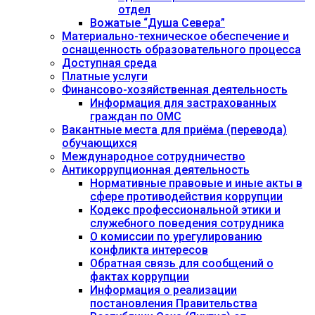
отдел
Вожатые “Душа Севера”
Материально-техническое обеспечение и
оснащенность образовательного процесса
Доступная среда
Платные услуги
Финансово-хозяйственная деятельность
Информация для застрахованных
граждан по ОМС
Вакантные места для приёма (перевода)
обучающихся
Международное сотрудничество
Антикоррупционная деятельность
Нормативные правовые и иные акты в
сфере противодействия коррупции
Кодекс профессиональной этики и
служебного поведения сотрудника
О комиссии по урегулированию
конфликта интересов
Обратная связь для сообщений о
фактах коррупции
Информация о реализации
постановления Правительства