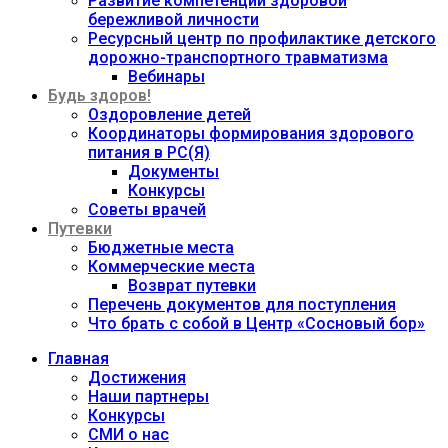
Развитие компетенций здоровой
бережливой личности
Ресурсный центр по профилактике детского
дорожно-транспортного травматизма
Вебинары
Будь здоров!
Оздоровление детей
Координаторы формирования здорового
питания в РС(Я)
Документы
Конкурсы
Советы врачей
Путевки
Бюджетные места
Коммерческие места
Возврат путевки
Перечень документов для поступления
Что брать с собой в Центр «Сосновый бор»
Главная
Достижения
Наши партнеры
Конкурсы
СМИ о нас