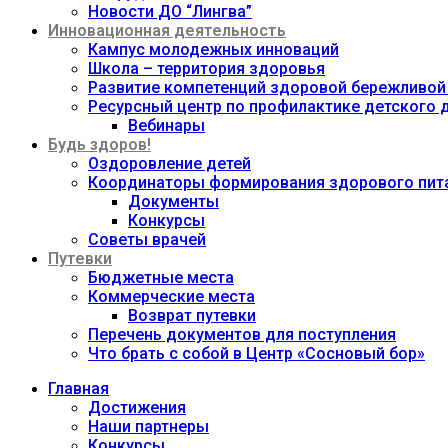
Новости ДО “Лингва”
Инновационная деятельность
Кампус молодежных инноваций
Школа – территория здоровья
Развитие компетенций здоровой бережливой
Ресурсный центр по профилактике детского
Вебинары
Будь здоров!
Оздоровление детей
Координаторы формирования здорового пита
Документы
Конкурсы
Советы врачей
Путевки
Бюджетные места
Коммерческие места
Возврат путевки
Перечень документов для поступления
Что брать с собой в Центр «Сосновый бор»
Главная
Достижения
Наши партнеры
Конкурсы