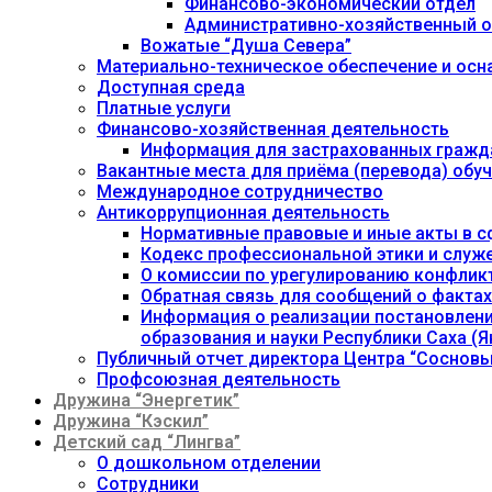
Финансово-экономический отдел
Административно-хозяйственный о
Вожатые “Душа Севера”
Материально-техническое обеспечение и осн
Доступная среда
Платные услуги
Финансово-хозяйственная деятельность
Информация для застрахованных гражд
Вакантные места для приёма (перевода) об
Международное сотрудничество
Антикоррупционная деятельность
Нормативные правовые и иные акты в с
Кодекс профессиональной этики и служ
О комиссии по урегулированию конфлик
Обратная связь для сообщений о фактах
Информация о реализации постановления
образования и науки Республики Саха (Як
Публичный отчет директора Центра “Сосновы
Профсоюзная деятельность
Дружина “Энергетик”
Дружина “Кэскил”
Детский сад “Лингва”
О дошкольном отделении
Сотрудники