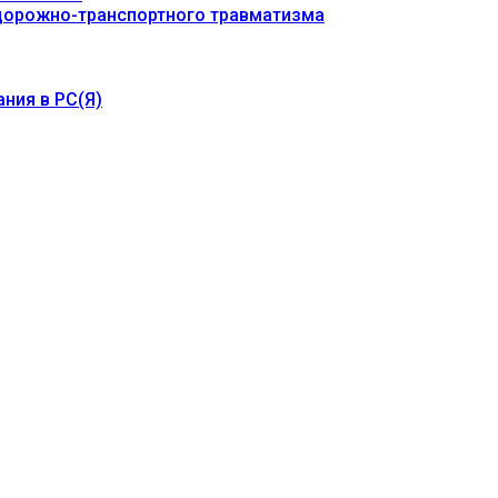
 дорожно-транспортного травматизма
ния в РС(Я)