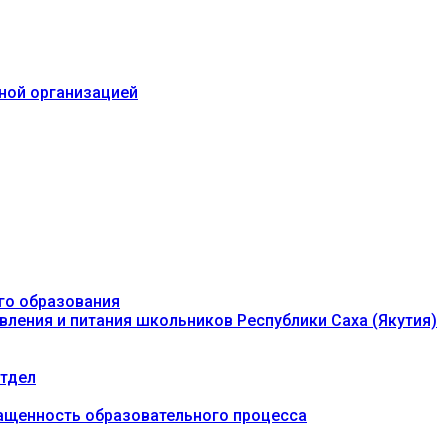
ьной организацией
го образования
вления и питания школьников Республики Саха (Якутия)
тдел
ащенность образовательного процесса