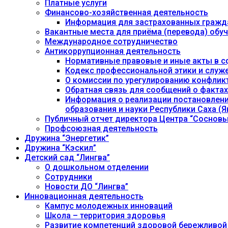
Платные услуги
Финансово-хозяйственная деятельность
Информация для застрахованных гражд
Вакантные места для приёма (перевода) об
Международное сотрудничество
Антикоррупционная деятельность
Нормативные правовые и иные акты в с
Кодекс профессиональной этики и служ
О комиссии по урегулированию конфлик
Обратная связь для сообщений о фактах
Информация о реализации постановления
образования и науки Республики Саха (Як
Публичный отчет директора Центра “Сосновы
Профсоюзная деятельность
Дружина “Энергетик”
Дружина “Кэскил”
Детский сад “Лингва”
О дошкольном отделении
Сотрудники
Новости ДО “Лингва”
Инновационная деятельность
Кампус молодежных инноваций
Школа – территория здоровья
Развитие компетенций здоровой бережливой