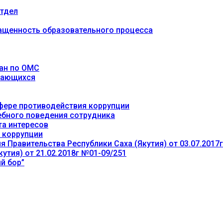
тдел
ащенность образовательного процесса
ан по ОМС
учающихся
фере противодействия коррупции
ебного поведения сотрудника
та интересов
 коррупции
 Правительства Республики Саха (Якутия) от 03.07.2017
утия) от 21.02.2018г №01-09/251
й бор”