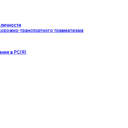
 личности
 дорожно-транспортного травматизма
ния в РС(Я)