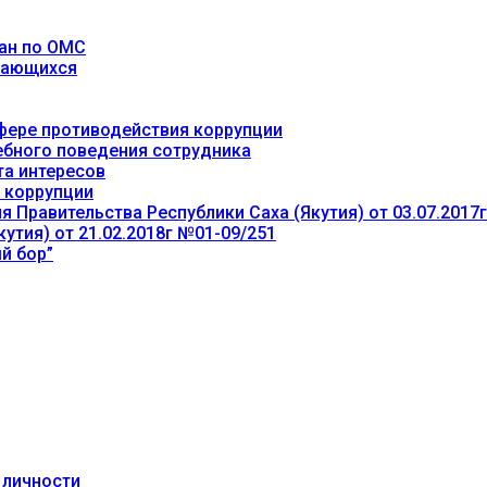
ан по ОМС
учающихся
фере противодействия коррупции
ебного поведения сотрудника
та интересов
 коррупции
 Правительства Республики Саха (Якутия) от 03.07.2017
утия) от 21.02.2018г №01-09/251
й бор”
 личности