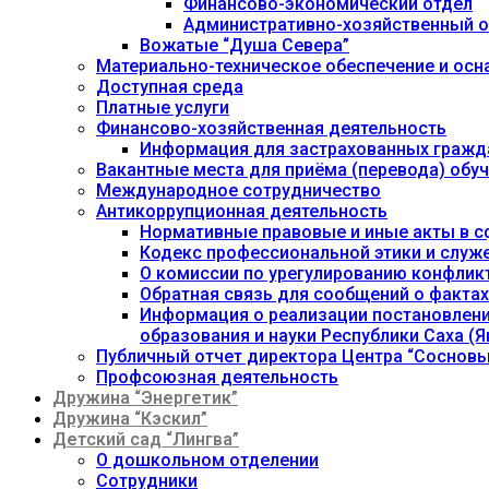
Финансово-экономический отдел
Административно-хозяйственный о
Вожатые “Душа Севера”
Материально-техническое обеспечение и осн
Доступная среда
Платные услуги
Финансово-хозяйственная деятельность
Информация для застрахованных гражд
Вакантные места для приёма (перевода) об
Международное сотрудничество
Антикоррупционная деятельность
Нормативные правовые и иные акты в с
Кодекс профессиональной этики и служ
О комиссии по урегулированию конфлик
Обратная связь для сообщений о фактах
Информация о реализации постановления
образования и науки Республики Саха (Як
Публичный отчет директора Центра “Сосновы
Профсоюзная деятельность
Дружина “Энергетик”
Дружина “Кэскил”
Детский сад “Лингва”
О дошкольном отделении
Сотрудники