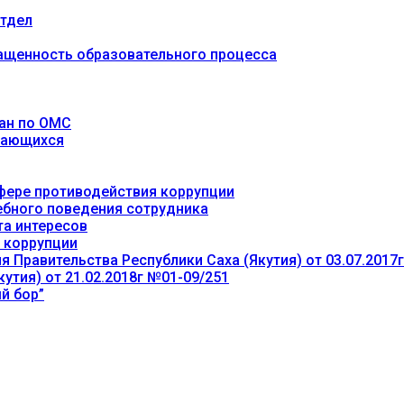
тдел
ащенность образовательного процесса
ан по ОМС
учающихся
фере противодействия коррупции
ебного поведения сотрудника
та интересов
 коррупции
 Правительства Республики Саха (Якутия) от 03.07.2017
утия) от 21.02.2018г №01-09/251
й бор”