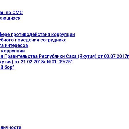
ан по ОМС
учающихся
фере противодействия коррупции
ебного поведения сотрудника
та интересов
 коррупции
 Правительства Республики Саха (Якутия) от 03.07.2017
утия) от 21.02.2018г №01-09/251
й бор”
 личности