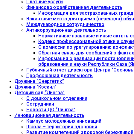
Платные услуги
Финансово-хозяйственная деятельность
Информация для застрахованных гражд
Вакантные места для приёма (перевода) об
Международное сотрудничество
Антикоррупционная деятельность
Нормативные правовые и иные акты в с
Кодекс профессиональной этики и служ
О комиссии по урегулированию конфлик
Обратная связь для сообщений о фактах
Информация о реализации постановления
образования и науки Республики Саха (Як
Публичный отчет директора Центра “Сосновы
Профсоюзная деятельность
Дружина “Энергетик”
Дружина “Кэскил”
Детский сад “Лингва”
О дошкольном отделении
Сотрудники
Новости ДО “Лингва”
Инновационная деятельность
Кампус молодежных инноваций
Школа – территория здоровья
Развитие компетенций здоровой бережливой