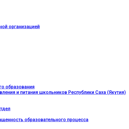
ьной организацией
го образования
вления и питания школьников Республики Саха (Якутия)
тдел
ащенность образовательного процесса