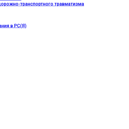
 дорожно-транспортного травматизма
ния в РС(Я)