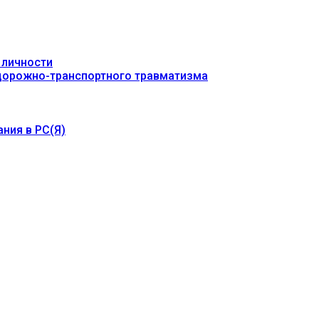
 личности
 дорожно-транспортного травматизма
ния в РС(Я)