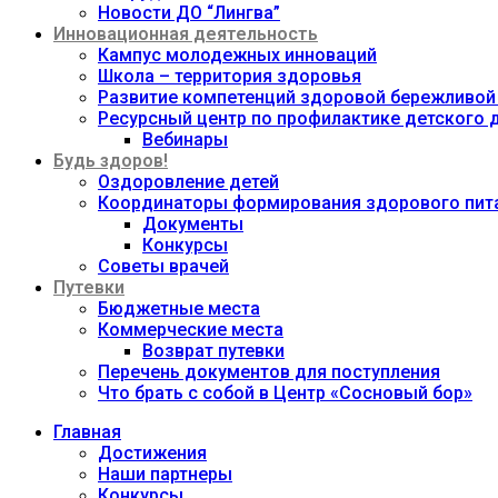
Новости ДО “Лингва”
Инновационная деятельность
Кампус молодежных инноваций
Школа – территория здоровья
Развитие компетенций здоровой бережливой
Ресурсный центр по профилактике детского
Вебинары
Будь здоров!
Оздоровление детей
Координаторы формирования здорового пита
Документы
Конкурсы
Советы врачей
Путевки
Бюджетные места
Коммерческие места
Возврат путевки
Перечень документов для поступления
Что брать с собой в Центр «Сосновый бор»
Главная
Достижения
Наши партнеры
Конкурсы