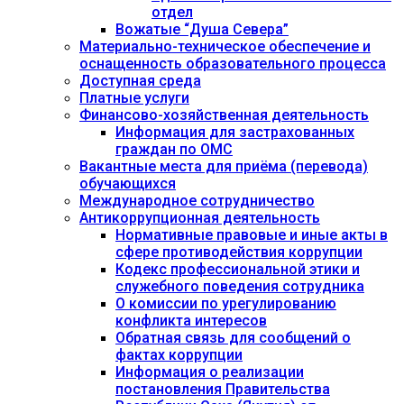
отдел
Вожатые “Душа Севера”
Материально-техническое обеспечение и
оснащенность образовательного процесса
Доступная среда
Платные услуги
Финансово-хозяйственная деятельность
Информация для застрахованных
граждан по ОМС
Вакантные места для приёма (перевода)
обучающихся
Международное сотрудничество
Антикоррупционная деятельность
Нормативные правовые и иные акты в
сфере противодействия коррупции
Кодекс профессиональной этики и
служебного поведения сотрудника
О комиссии по урегулированию
конфликта интересов
Обратная связь для сообщений о
фактах коррупции
Информация о реализации
постановления Правительства