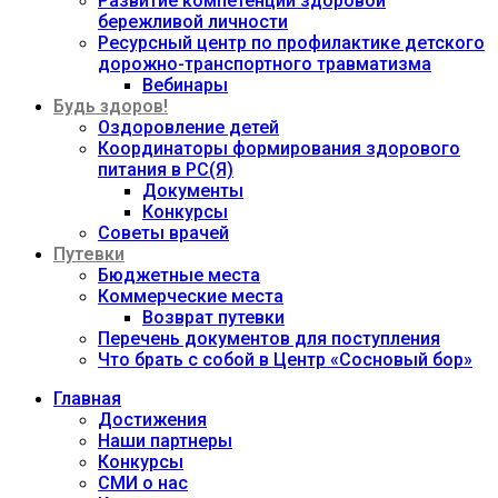
Развитие компетенций здоровой
бережливой личности
Ресурсный центр по профилактике детского
дорожно-транспортного травматизма
Вебинары
Будь здоров!
Оздоровление детей
Координаторы формирования здорового
питания в РС(Я)
Документы
Конкурсы
Советы врачей
Путевки
Бюджетные места
Коммерческие места
Возврат путевки
Перечень документов для поступления
Что брать с собой в Центр «Сосновый бор»
Главная
Достижения
Наши партнеры
Конкурсы
СМИ о нас