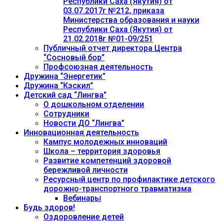
Республики Саха (Якутия) от
03.07.2017г №212, приказа
Министерства образования и науки
Республики Саха (Якутия) от
21.02.2018г №01-09/251
Публичный отчет директора Центра
“Сосновый бор”
Профсоюзная деятельность
Дружина “Энергетик”
Дружина “Кэскил”
Детский сад “Лингва”
О дошкольном отделении
Сотрудники
Новости ДО “Лингва”
Инновационная деятельность
Кампус молодежных инноваций
Школа – территория здоровья
Развитие компетенций здоровой
бережливой личности
Ресурсный центр по профилактике детского
дорожно-транспортного травматизма
Вебинары
Будь здоров!
Оздоровление детей