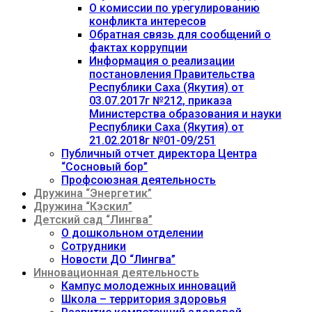
О комиссии по урегулированию
конфликта интересов
Обратная связь для сообщений о
фактах коррупции
Информация о реализации
постановления Правительства
Республики Саха (Якутия) от
03.07.2017г №212, приказа
Министерства образования и науки
Республики Саха (Якутия) от
21.02.2018г №01-09/251
Публичный отчет директора Центра
“Сосновый бор”
Профсоюзная деятельность
Дружина “Энергетик”
Дружина “Кэскил”
Детский сад “Лингва”
О дошкольном отделении
Сотрудники
Новости ДО “Лингва”
Инновационная деятельность
Кампус молодежных инноваций
Школа – территория здоровья