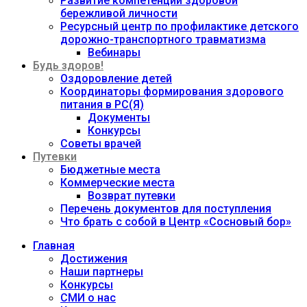
Развитие компетенций здоровой
бережливой личности
Ресурсный центр по профилактике детского
дорожно-транспортного травматизма
Вебинары
Будь здоров!
Оздоровление детей
Координаторы формирования здорового
питания в РС(Я)
Документы
Конкурсы
Советы врачей
Путевки
Бюджетные места
Коммерческие места
Возврат путевки
Перечень документов для поступления
Что брать с собой в Центр «Сосновый бор»
Главная
Достижения
Наши партнеры
Конкурсы
СМИ о нас