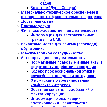
отдел
Вожатые “Душа Севера”
Материально-техническое обеспечение и
оснащенность образовательного процесса
Доступная среда
Платные услуги
Финансово-хозяйственная деятельность
Информация для застрахованных
граждан по ОМС
Вакантные места для приёма (перевода)
обучающихся
Международное сотрудничество
Антикоррупционная деятельность
Нормативные правовые и иные акты в
сфере противодействия коррупции
Кодекс профессиональной этики и
служебного поведения сотрудника
О комиссии по урегулированию
конфликта интересов
Обратная связь для сообщений о
фактах коррупции
Информация о реализации
постановления Правительства