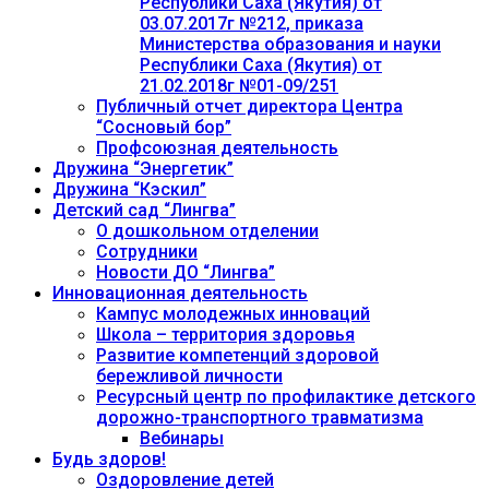
Республики Саха (Якутия) от
03.07.2017г №212, приказа
Министерства образования и науки
Республики Саха (Якутия) от
21.02.2018г №01-09/251
Публичный отчет директора Центра
“Сосновый бор”
Профсоюзная деятельность
Дружина “Энергетик”
Дружина “Кэскил”
Детский сад “Лингва”
О дошкольном отделении
Сотрудники
Новости ДО “Лингва”
Инновационная деятельность
Кампус молодежных инноваций
Школа – территория здоровья
Развитие компетенций здоровой
бережливой личности
Ресурсный центр по профилактике детского
дорожно-транспортного травматизма
Вебинары
Будь здоров!
Оздоровление детей