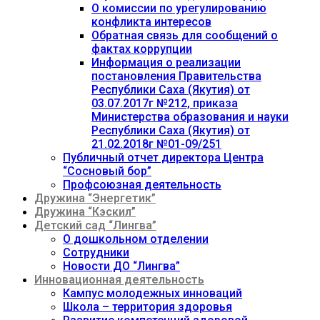
О комиссии по урегулированию
конфликта интересов
Обратная связь для сообщений о
фактах коррупции
Информация о реализации
постановления Правительства
Республики Саха (Якутия) от
03.07.2017г №212, приказа
Министерства образования и науки
Республики Саха (Якутия) от
21.02.2018г №01-09/251
Публичный отчет директора Центра
“Сосновый бор”
Профсоюзная деятельность
Дружина “Энергетик”
Дружина “Кэскил”
Детский сад “Лингва”
О дошкольном отделении
Сотрудники
Новости ДО “Лингва”
Инновационная деятельность
Кампус молодежных инноваций
Школа – территория здоровья