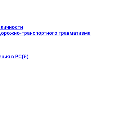
 личности
 дорожно-транспортного травматизма
ния в РС(Я)