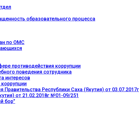
тдел
ащенность образовательного процесса
ан по ОМС
учающихся
фере противодействия коррупции
ебного поведения сотрудника
та интересов
 коррупции
 Правительства Республики Саха (Якутия) от 03.07.2017
утия) от 21.02.2018г №01-09/251
й бор”