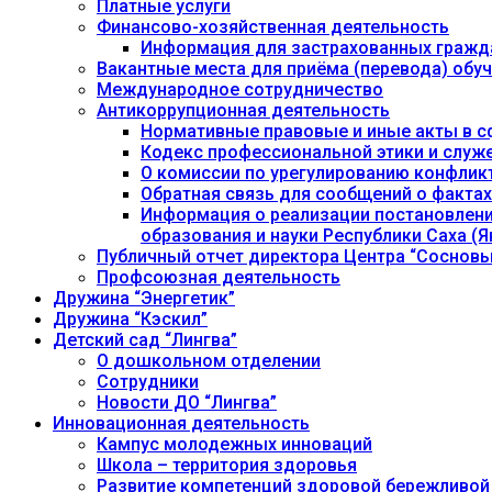
Платные услуги
Финансово-хозяйственная деятельность
Информация для застрахованных гражд
Вакантные места для приёма (перевода) об
Международное сотрудничество
Антикоррупционная деятельность
Нормативные правовые и иные акты в с
Кодекс профессиональной этики и служ
О комиссии по урегулированию конфлик
Обратная связь для сообщений о фактах
Информация о реализации постановления
образования и науки Республики Саха (Як
Публичный отчет директора Центра “Сосновы
Профсоюзная деятельность
Дружина “Энергетик”
Дружина “Кэскил”
Детский сад “Лингва”
О дошкольном отделении
Сотрудники
Новости ДО “Лингва”
Инновационная деятельность
Кампус молодежных инноваций
Школа – территория здоровья
Развитие компетенций здоровой бережливой