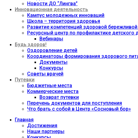
Новости ДО “Лингва”
Инновационная деятельность
Кампус молодежных инноваций
Школа – территория здоровья
Развитие компетенций здоровой бережливой
Ресурсный центр по профилактике детского
Вебинары
Будь здоров!
Оздоровление детей
Координаторы формирования здорового пита
Документы
Конкурсы
Советы врачей
Путевки
Бюджетные места
Коммерческие места
Возврат путевки
Перечень документов для поступления
Что брать с собой в Центр «Сосновый бор»
Главная
Достижения
Наши партнеры
Конкурсы