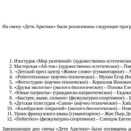
На смену «Дети Арктики» были реализованы следующие прогр
Изостудия «Мир увлечений» (художественно-эстетическо
Мастерская «Ай-тик» (художественно-эстетическое) – Па
«Детский пресс-центр «Живое слово» (гуманитарное) – 
«Робототехника» (научно-техническое) – Мухин Егор Ин
«Фотостудия» (научно-техническое) – Корнилов Инноке
«Друзья экологии» (эколого-биологическое) – Попова Ел
«Юные патриоты» (гражданско-патриотическое) – Евдок
«Быстрее, выше, сильнее» (физкультурно-спортивное) –
«Детская телестудия «Canon» (научно-техническое) – Ха
«Калейдоскоп открытий» (эколого-биологическое) – Нов
Уроки французского языка (гуманитарное) – Жан Пьер Д
«Пейнтбол» (физкультурно-спортивное) – Слепцов Евген
Завершающие дни смены «Дети Арктики» были посвящены демо