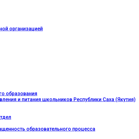
ьной организацией
го образования
вления и питания школьников Республики Саха (Якутия)
тдел
ащенность образовательного процесса