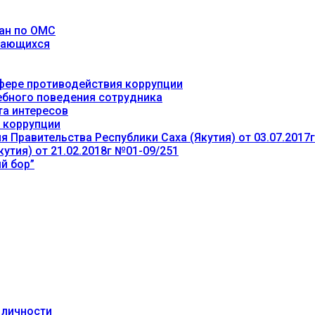
ан по ОМС
учающихся
фере противодействия коррупции
ебного поведения сотрудника
та интересов
 коррупции
 Правительства Республики Саха (Якутия) от 03.07.2017
утия) от 21.02.2018г №01-09/251
й бор”
 личности