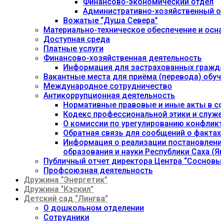
Финансово-экономический отдел
Административно-хозяйственный о
Вожатые “Душа Севера”
Материально-техническое обеспечение и осн
Доступная среда
Платные услуги
Финансово-хозяйственная деятельность
Информация для застрахованных гражд
Вакантные места для приёма (перевода) об
Международное сотрудничество
Антикоррупционная деятельность
Нормативные правовые и иные акты в с
Кодекс профессиональной этики и служ
О комиссии по урегулированию конфлик
Обратная связь для сообщений о фактах
Информация о реализации постановления
образования и науки Республики Саха (Як
Публичный отчет директора Центра “Сосновы
Профсоюзная деятельность
Дружина “Энергетик”
Дружина “Кэскил”
Детский сад “Лингва”
О дошкольном отделении
Сотрудники