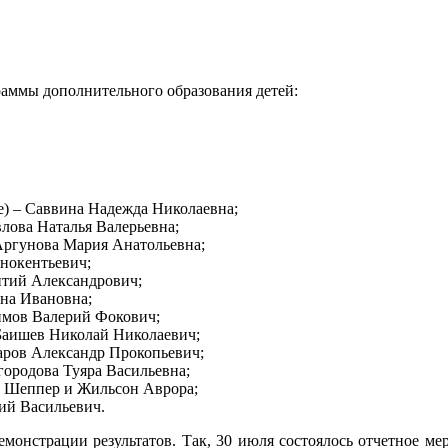
аммы дополнительного образования детей:
е) – Саввина Надежда Николаевна;
влова Наталья Валерьевна;
Аргунова Мария Анатольевна;
нокентьевич;
нтий Александрович;
ена Ивановна;
имов Валерий Фокович;
 Баишев Николай Николаевич;
баров Александр Прокопьевич;
городова Туяра Васильевна;
е Шеппер и Жильсон Аврора;
ий Васильевич.
нстрации результатов. Так, 30 июля состоялось отчетное ме