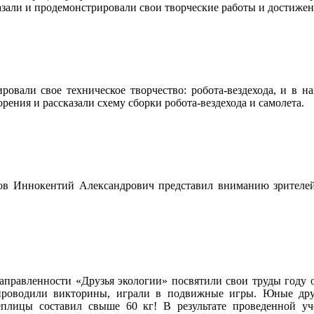
азали и продемонстрировали свои творческие работы и достижен
овали свое техническое творчество: робота-вездехода, и в 
рения и рассказали схему сборки робота-вездехода и самолета.
ов Иннокентий Александрович представил вниманию зрителей
аправленности «Друзья экологии» посвятили свои труды году
 проводили викторины, играли в подвижные игры. Юные дру
плицы составил свыше 60 кг! В результате проведенной уче