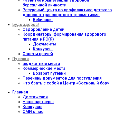
Развитие компетенций здоровой
бережливой личности
Ресурсный центр по профилактике детского
дорожно-транспортного травматизма
Вебинары
Будь здоров!
Оздоровление детей
Координаторы формирования здорового
питания в РС(Я)
Документы
Конкурсы
Советы врачей
Путевки
Бюджетные места
Коммерческие места
Возврат путевки
Перечень документов для поступления
Что брать с собой в Центр «Сосновый бор»
Главная
Достижения
Наши партнеры
Конкурсы
СМИ о нас