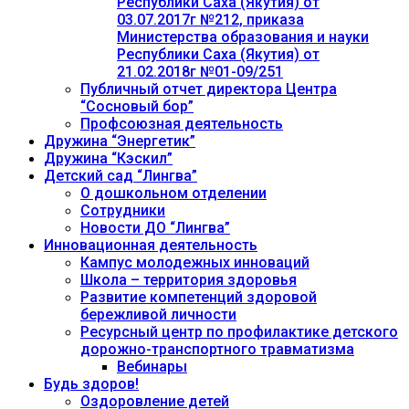
Республики Саха (Якутия) от
03.07.2017г №212, приказа
Министерства образования и науки
Республики Саха (Якутия) от
21.02.2018г №01-09/251
Публичный отчет директора Центра
“Сосновый бор”
Профсоюзная деятельность
Дружина “Энергетик”
Дружина “Кэскил”
Детский сад “Лингва”
О дошкольном отделении
Сотрудники
Новости ДО “Лингва”
Инновационная деятельность
Кампус молодежных инноваций
Школа – территория здоровья
Развитие компетенций здоровой
бережливой личности
Ресурсный центр по профилактике детского
дорожно-транспортного травматизма
Вебинары
Будь здоров!
Оздоровление детей