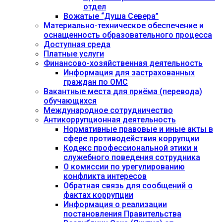
отдел
Вожатые “Душа Севера”
Материально-техническое обеспечение и
оснащенность образовательного процесса
Доступная среда
Платные услуги
Финансово-хозяйственная деятельность
Информация для застрахованных
граждан по ОМС
Вакантные места для приёма (перевода)
обучающихся
Международное сотрудничество
Антикоррупционная деятельность
Нормативные правовые и иные акты в
сфере противодействия коррупции
Кодекс профессиональной этики и
служебного поведения сотрудника
О комиссии по урегулированию
конфликта интересов
Обратная связь для сообщений о
фактах коррупции
Информация о реализации
постановления Правительства