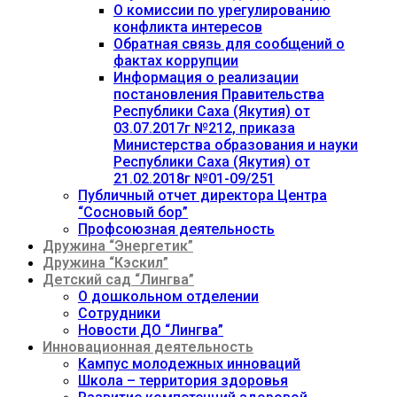
О комиссии по урегулированию
конфликта интересов
Обратная связь для сообщений о
фактах коррупции
Информация о реализации
постановления Правительства
Республики Саха (Якутия) от
03.07.2017г №212, приказа
Министерства образования и науки
Республики Саха (Якутия) от
21.02.2018г №01-09/251
Публичный отчет директора Центра
“Сосновый бор”
Профсоюзная деятельность
Дружина “Энергетик”
Дружина “Кэскил”
Детский сад “Лингва”
О дошкольном отделении
Сотрудники
Новости ДО “Лингва”
Инновационная деятельность
Кампус молодежных инноваций
Школа – территория здоровья