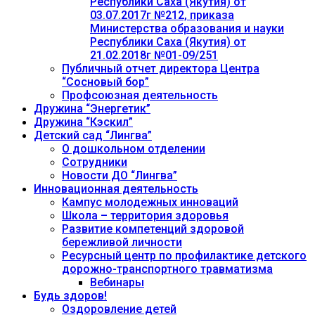
Республики Саха (Якутия) от
03.07.2017г №212, приказа
Министерства образования и науки
Республики Саха (Якутия) от
21.02.2018г №01-09/251
Публичный отчет директора Центра
“Сосновый бор”
Профсоюзная деятельность
Дружина “Энергетик”
Дружина “Кэскил”
Детский сад “Лингва”
О дошкольном отделении
Сотрудники
Новости ДО “Лингва”
Инновационная деятельность
Кампус молодежных инноваций
Школа – территория здоровья
Развитие компетенций здоровой
бережливой личности
Ресурсный центр по профилактике детского
дорожно-транспортного травматизма
Вебинары
Будь здоров!
Оздоровление детей