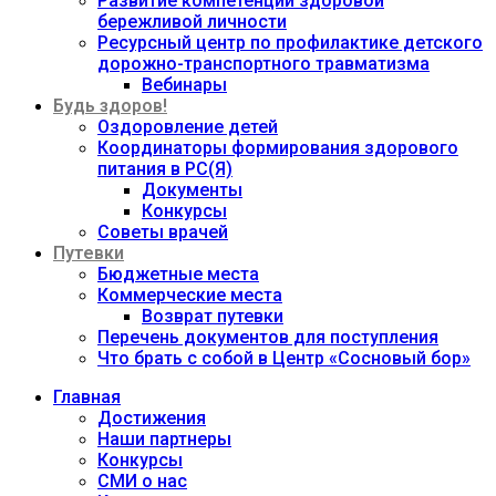
Развитие компетенций здоровой
бережливой личности
Ресурсный центр по профилактике детского
дорожно-транспортного травматизма
Вебинары
Будь здоров!
Оздоровление детей
Координаторы формирования здорового
питания в РС(Я)
Документы
Конкурсы
Советы врачей
Путевки
Бюджетные места
Коммерческие места
Возврат путевки
Перечень документов для поступления
Что брать с собой в Центр «Сосновый бор»
Главная
Достижения
Наши партнеры
Конкурсы
СМИ о нас