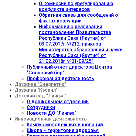
О комиссии по урегулированию
конфликта интересов
Обратная связь для сообщений о
фактах коррупции
Информация о реализации
постановления Правительства
Республики Саха (Якутия) от
03.07.2017г №212, приказа
Министерства образования и науки
Республики Саха (Якутия) от
21.02.2018г №01-09/251
Публичный отчет директора Центра
“Сосновый бор”
Профсоюзная деятельность
Дружина “Энергетик”
Дружина “Кэскил”
Детский сад “Лингва”
О дошкольном отделении
Сотрудники
Новости ДО “Лингва”
Инновационная деятельность
Кампус молодежных инноваций
Школа – территория здоровья