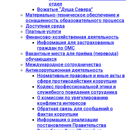
отдел
Вожатые “Душа Севера”
Материально-техническое обеспечение и
оснащенность образовательного процесса
Доступная среда
Платные услуги
Финансово-хозяйственная деятельность
Информация для застрахованных
граждан по ОМС
Вакантные места для приёма (перевода)
обучающихся
Международное сотрудничество
Антикоррупционная деятельность
Нормативные правовые и иные акты в
сфере противодействия коррупции
Кодекс профессиональной этики и
служебного поведения сотрудника
О комиссии по урегулированию
конфликта интересов
Обратная связь для сообщений о
фактах коррупции
Информация о реализации
постановления Правительства