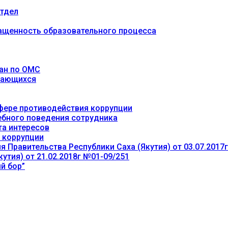
тдел
ащенность образовательного процесса
ан по ОМС
учающихся
фере противодействия коррупции
ебного поведения сотрудника
та интересов
 коррупции
 Правительства Республики Саха (Якутия) от 03.07.2017
утия) от 21.02.2018г №01-09/251
й бор”