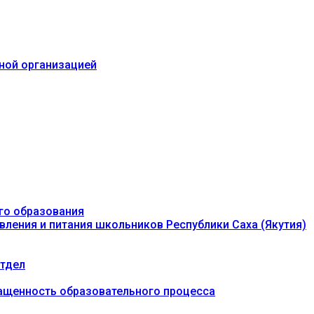
ьной организацией
го образования
вления и питания школьников Республики Саха (Якутия)
тдел
ащенность образовательного процесса