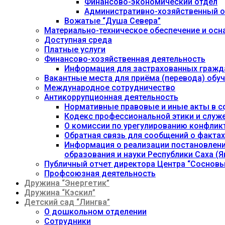
Финансово-экономический отдел
Административно-хозяйственный о
Вожатые “Душа Севера”
Материально-техническое обеспечение и осн
Доступная среда
Платные услуги
Финансово-хозяйственная деятельность
Информация для застрахованных гражд
Вакантные места для приёма (перевода) об
Международное сотрудничество
Антикоррупционная деятельность
Нормативные правовые и иные акты в с
Кодекс профессиональной этики и служ
О комиссии по урегулированию конфлик
Обратная связь для сообщений о фактах
Информация о реализации постановления
образования и науки Республики Саха (Як
Публичный отчет директора Центра “Сосновы
Профсоюзная деятельность
Дружина “Энергетик”
Дружина “Кэскил”
Детский сад “Лингва”
О дошкольном отделении
Сотрудники