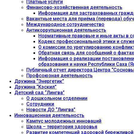
Платные услуги
Финансово-хозяйственная деятельность
Информация для застрахованных гражд
Вакантные места для приёма (перевода) об
Международное сотрудничество
Антикоррупционная деятельность
Нормативные правовые и иные акты в с
Кодекс профессиональной этики и служ
О комиссии по урегулированию конфлик
Обратная связь для сообщений о фактах
Информация о реализации постановления
образования и науки Республики Саха (Як
Публичный отчет директора Центра “Сосновы
Профсоюзная деятельность
Дружина “Энергетик”
Дружина “Кэскил”
Детский сад “Лингва”
О дошкольном отделении
Сотрудники
Новости ДО “Лингва”
Инновационная деятельность
Кампус молодежных инноваций
Школа – территория здоровья
Развитие компетенций здоровой бережливой