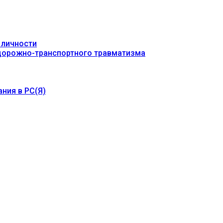
 личности
 дорожно-транспортного травматизма
ния в РС(Я)