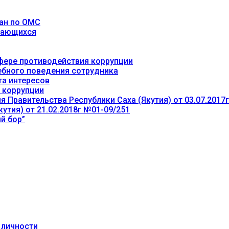
ан по ОМС
учающихся
фере противодействия коррупции
ебного поведения сотрудника
та интересов
 коррупции
 Правительства Республики Саха (Якутия) от 03.07.2017
утия) от 21.02.2018г №01-09/251
й бор”
 личности