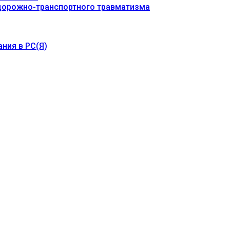
 дорожно-транспортного травматизма
ния в РС(Я)