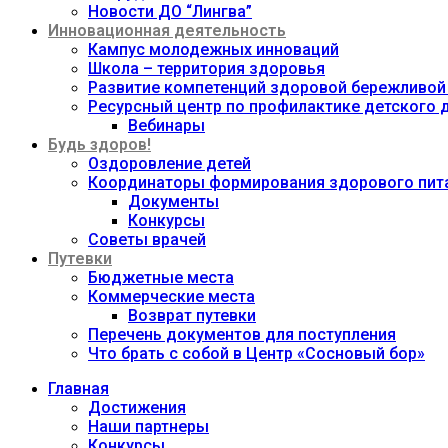
Новости ДО “Лингва”
Инновационная деятельность
Кампус молодежных инноваций
Школа – территория здоровья
Развитие компетенций здоровой бережливой
Ресурсный центр по профилактике детского
Вебинары
Будь здоров!
Оздоровление детей
Координаторы формирования здорового пита
Документы
Конкурсы
Советы врачей
Путевки
Бюджетные места
Коммерческие места
Возврат путевки
Перечень документов для поступления
Что брать с собой в Центр «Сосновый бор»
Главная
Достижения
Наши партнеры
Конкурсы