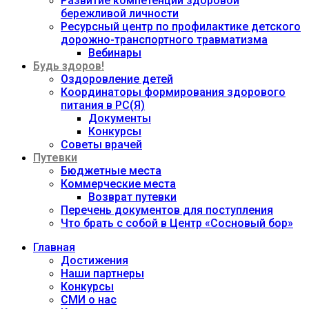
Развитие компетенций здоровой
бережливой личности
Ресурсный центр по профилактике детского
дорожно-транспортного травматизма
Вебинары
Будь здоров!
Оздоровление детей
Координаторы формирования здорового
питания в РС(Я)
Документы
Конкурсы
Советы врачей
Путевки
Бюджетные места
Коммерческие места
Возврат путевки
Перечень документов для поступления
Что брать с собой в Центр «Сосновый бор»
Главная
Достижения
Наши партнеры
Конкурсы
СМИ о нас