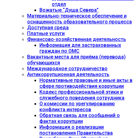
отдел
Вожатые “Душа Севера”
Материально-техническое обеспечение и
оснащенность образовательного процесса
Доступная среда
Платные услуги
Финансово-хозяйственная деятельность
Информация для застрахованных
граждан по ОМС
Вакантные места для приёма (перевода)
обучающихся
Международное сотрудничество
Антикоррупционная деятельность
Нормативные правовые и иные акты в
сфере противодействия коррупции
Кодекс профессиональной этики и
служебного поведения сотрудника
О комиссии по урегулированию
конфликта интересов
Обратная связь для сообщений о
фактах коррупции
Информация о реализации
постановления Правительства