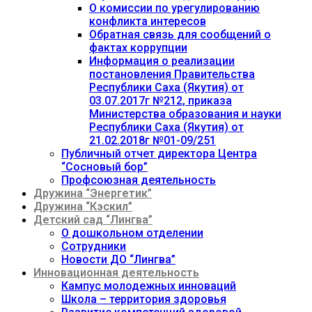
О комиссии по урегулированию
конфликта интересов
Обратная связь для сообщений о
фактах коррупции
Информация о реализации
постановления Правительства
Республики Саха (Якутия) от
03.07.2017г №212, приказа
Министерства образования и науки
Республики Саха (Якутия) от
21.02.2018г №01-09/251
Публичный отчет директора Центра
“Сосновый бор”
Профсоюзная деятельность
Дружина “Энергетик”
Дружина “Кэскил”
Детский сад “Лингва”
О дошкольном отделении
Сотрудники
Новости ДО “Лингва”
Инновационная деятельность
Кампус молодежных инноваций
Школа – территория здоровья