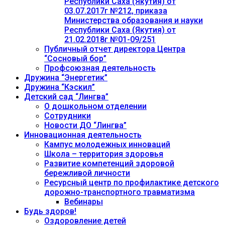
Республики Саха (Якутия) от
03.07.2017г №212, приказа
Министерства образования и науки
Республики Саха (Якутия) от
21.02.2018г №01-09/251
Публичный отчет директора Центра
“Сосновый бор”
Профсоюзная деятельность
Дружина “Энергетик”
Дружина “Кэскил”
Детский сад “Лингва”
О дошкольном отделении
Сотрудники
Новости ДО “Лингва”
Инновационная деятельность
Кампус молодежных инноваций
Школа – территория здоровья
Развитие компетенций здоровой
бережливой личности
Ресурсный центр по профилактике детского
дорожно-транспортного травматизма
Вебинары
Будь здоров!
Оздоровление детей