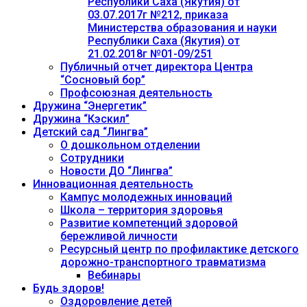
Республики Саха (Якутия) от
03.07.2017г №212, приказа
Министерства образования и науки
Республики Саха (Якутия) от
21.02.2018г №01-09/251
Публичный отчет директора Центра
“Сосновый бор”
Профсоюзная деятельность
Дружина “Энергетик”
Дружина “Кэскил”
Детский сад “Лингва”
О дошкольном отделении
Сотрудники
Новости ДО “Лингва”
Инновационная деятельность
Кампус молодежных инноваций
Школа – территория здоровья
Развитие компетенций здоровой
бережливой личности
Ресурсный центр по профилактике детского
дорожно-транспортного травматизма
Вебинары
Будь здоров!
Оздоровление детей