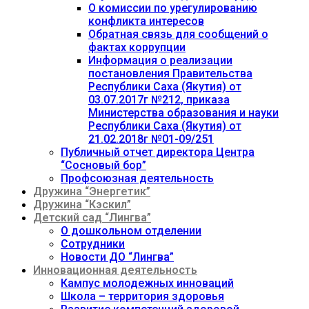
О комиссии по урегулированию
конфликта интересов
Обратная связь для сообщений о
фактах коррупции
Информация о реализации
постановления Правительства
Республики Саха (Якутия) от
03.07.2017г №212, приказа
Министерства образования и науки
Республики Саха (Якутия) от
21.02.2018г №01-09/251
Публичный отчет директора Центра
“Сосновый бор”
Профсоюзная деятельность
Дружина “Энергетик”
Дружина “Кэскил”
Детский сад “Лингва”
О дошкольном отделении
Сотрудники
Новости ДО “Лингва”
Инновационная деятельность
Кампус молодежных инноваций
Школа – территория здоровья