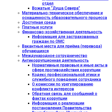
отдел
Вожатые “Душа Севера”
Материально-техническое обеспечение и
оснащенность образовательного процесса
Доступная среда
Платные услуги
Финансово-хозяйственная деятельность
Информация для застрахованных
граждан по ОМС
Вакантные места для приёма (перевода)
обучающихся
Международное сотрудничество
Антикоррупционная деятельность
Нормативные правовые и иные акты в
сфере противодействия коррупции
Кодекс профессиональной этики и
служебного поведения сотрудника
О комиссии по урегулированию
конфликта интересов
Обратная связь для сообщений о
фактах коррупции
Информация о реализации
постановления Правительства