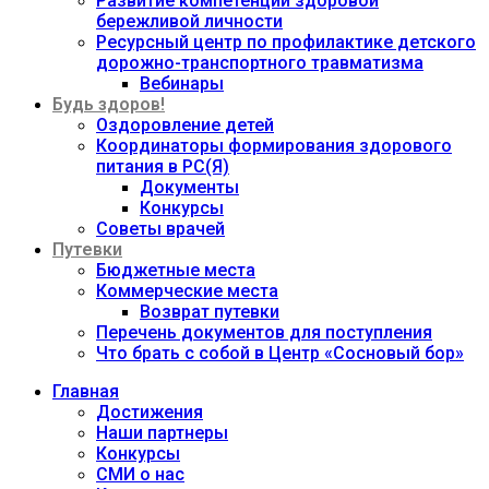
Развитие компетенций здоровой
бережливой личности
Ресурсный центр по профилактике детского
дорожно-транспортного травматизма
Вебинары
Будь здоров!
Оздоровление детей
Координаторы формирования здорового
питания в РС(Я)
Документы
Конкурсы
Советы врачей
Путевки
Бюджетные места
Коммерческие места
Возврат путевки
Перечень документов для поступления
Что брать с собой в Центр «Сосновый бор»
Главная
Достижения
Наши партнеры
Конкурсы
СМИ о нас